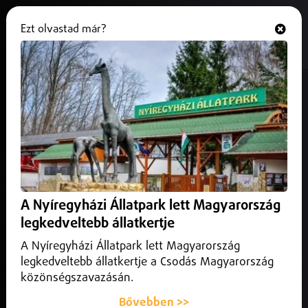
Ezt olvastad már?
Hallgasd és nézd
ONLINE
Sunshine Születésnap 2024
A Nyíregyházi Állatpark lett Magyarország
legkedveltebb állatkertje
A Nyíregyházi Állatpark lett Magyarország
legkedveltebb állatkertje a Csodás Magyarország
közönségszavazásán.
Bővebben >>