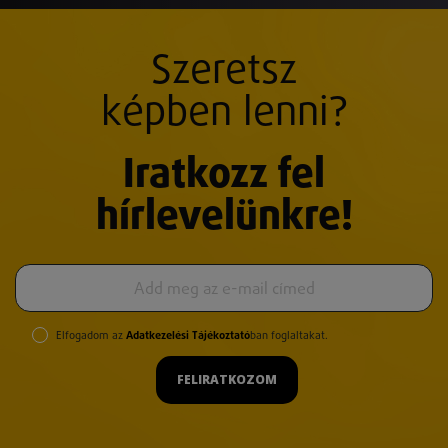
Szeretsz
képben lenni?
Iratkozz fel
hírlevelünkre!
Elfogadom az
Adatkezelési Tájékoztató
ban foglaltakat.
FELIRATKOZOM