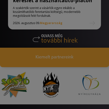
kereslet a használtautó-piacon
A szakértők szerint a vásárlók egyre inkább a
kiszámíthatóbb fenntartási költségű, modernebb
megoldások felé fordulnak.
2026. augusztus 09.
Magyarország
OLVASS MÉG
további hírek
Kiemelt partnereink