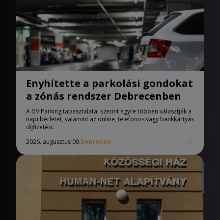
Enyhítette a parkolási gondokat
a zónás rendszer Debrecenben
A DV Parking tapasztalatai szerint egyre többen választják a
napi bérletet, valamint az online, telefonos vagy bankkártyás
díjfizetést.
2026. augusztus 09.
Debrecen