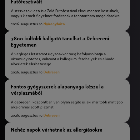
Futófesztivált
A szervezők idén is a Zöld Futófesztivál elvei mentén készülnek,
vagyis kiemelt figyelmet fordítanak a fenntartható megoldásokra.
2026. augusztus 10.
Nyíregyháza
7800 külföldi hallgató tanulhat a Debreceni
Egyetemen
A végleges létszámot ugyanakkor még befolyásolhatja a
vízumügyintézés, valamint a kollégiumi férőhelyek és a kiadó
albérletek elérhetősége.
2026. augusztus 10.
Debrecen
Fontos gyógyszerek alapanyaga készül a
vérplazmából
A debreceni központban van olyan segítő is, aki már több mint 700
alkalommal adott plazmát.
2026. augusztus 10.
Debrecen
Nehéz napok várhatnak az allergiásokra