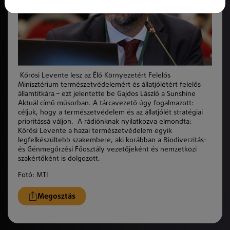
Kőrösi Levente lesz az Élő Környezetért Felelős
Minisztérium természetvédelemért és állatjólétért felelős
államtitkára – ezt jelentette be Gajdos László a Sunshine
Aktuál című műsorban. A tárcavezető úgy fogalmazott:
céljuk, hogy a természetvédelem és az állatjólét stratégiai
prioritássá váljon. A rádiónknak nyilatkozva elmondta:
Kőrösi Levente a hazai természetvédelem egyik
legfelkészültebb szakembere, aki korábban a Biodiverzitás-
és Génmegőrzési Főosztály vezetőjeként és nemzetközi
szakértőként is dolgozott.
Fotó: MTI
Megosztás