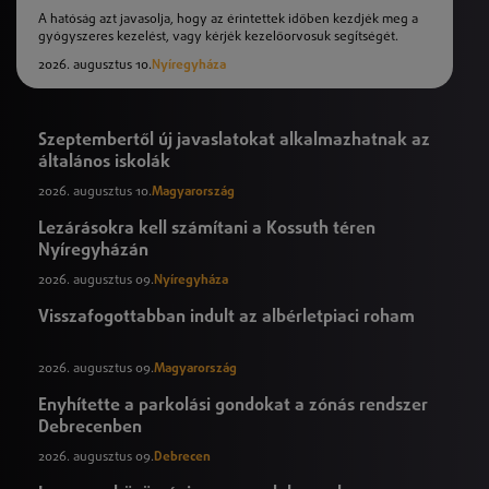
A hatóság azt javasolja, hogy az érintettek időben kezdjék meg a
gyógyszeres kezelést, vagy kérjék kezelőorvosuk segítségét.
2026. augusztus 10.
Nyíregyháza
Szeptembertől új javaslatokat alkalmazhatnak az
általános iskolák
2026. augusztus 10.
Magyarország
Lezárásokra kell számítani a Kossuth téren
Nyíregyházán
2026. augusztus 09.
Nyíregyháza
Visszafogottabban indult az albérletpiaci roham
2026. augusztus 09.
Magyarország
Enyhítette a parkolási gondokat a zónás rendszer
Debrecenben
2026. augusztus 09.
Debrecen