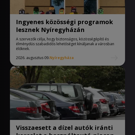
Ingyenes közösségi programok
lesznek Nyíregyházán
A szervezők célja, hogy biztonságos, közösségépítő és
élménydús szabadidős lehetőséget kínáljanak a városban
élőknek.
2026. augusztus 09.
Nyíregyháza
Visszaesett a dízel autók iránti