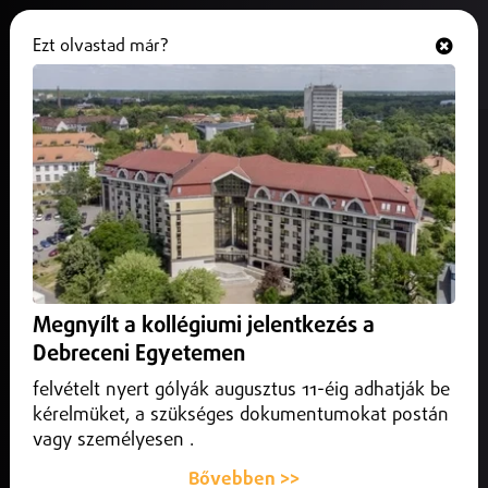
Ezt olvastad már?
Hallgasd és nézd
ONLINE
Gajdos László újabb államtitkárt
mutatott be
2026. május 15.
Belföld
Kőrösi Levente lesz az Élő Környezetért Felelős
Minisztérium természetvédelemért és állatjólétért felelős
Megnyílt a kollégiumi jelentkezés a
államtitkára – ezt jelentette be Gajdos László a Sunshine
Aktuál című műsorban.
Debreceni Egyetemen
felvételt nyert gólyák augusztus 11-éig adhatják be
kérelmüket, a szükséges dokumentumokat postán
vagy személyesen .
Bővebben >>