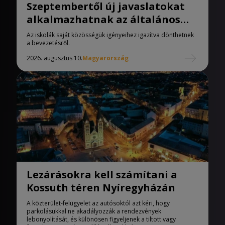
Szeptembertől új javaslatokat
alkalmazhatnak az általános
iskolák
Az iskolák saját közösségük igényeihez igazítva dönthetnek
a bevezetésről.
2026. augusztus 10.
Magyarország
Lezárásokra kell számítani a
Kossuth téren Nyíregyházán
A közterület-felügyelet az autósoktól azt kéri, hogy
parkolásukkal ne akadályozzák a rendezvények
lebonyolítását, és különösen figyeljenek a tiltott vagy