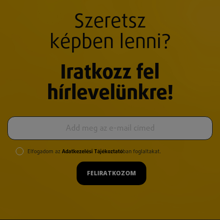
Szeretsz
képben lenni?
Iratkozz fel
hírlevelünkre!
Elfogadom az
Adatkezelési Tájékoztató
ban foglaltakat.
FELIRATKOZOM