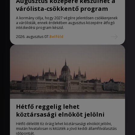
Augusztus közepére készülhet a
várólista-csökkentő program
A kormány célja, hogy 2027 végére jelentősen csökkenjenek
a várólisták, ennek érdekében augusztus közepére átfogó
intézkedési program készül.
2026. augusztus 07.
Belföld
Hétfő reggelig lehet
köztársasági elnököt jelölni
Hétfő délelőtt tíz óráig lehet köztársasági elnököt jelölni,
miután hivatalosan is kitűzték a jövő keddi államfőválasztás
időpontját.