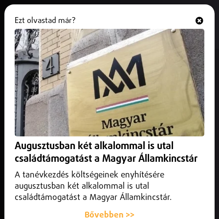
Ezt olvastad már?
Hallgasd és nézd
ONLINE
Forgalomkorlátozás a debreceni
klinikán
2025. augusztus 01.
Debrecen
Megváltozott a forgalmi rend a Debreceni Egyetem
Sürgősségi Klinikájánál.
Augusztusban két alkalommal is utal
családtámogatást a Magyar Államkincstár
A tanévkezdés költségeinek enyhítésére
augusztusban két alkalommal is utal
családtámogatást a Magyar Államkincstár.
Bővebben >>