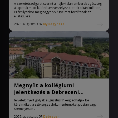
melegedőben
A szeretetszolgálat szerint a hajléktalan emberek egészségi
állapotuk miatt különösen veszélyeztetettek a kánikulában,
ezért ilyenkor még nagyobb figyelmet fordítanak az
ellátásukra.
2026. augusztus 07.
Nyíregyháza
Megnyílt a kollégiumi
jelentkezés a Debreceni
Egyetemen
felvételt nyert gólyák augusztus 11-éig adhatják be
kérelmüket, a szükséges dokumentumokat postán vagy
személyesen .
2026. augusztus 07.
Debrecen