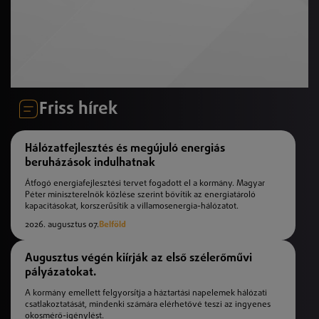
Friss hírek
Hálózatfejlesztés és megújuló energiás
beruházások indulhatnak
Átfogó energiafejlesztési tervet fogadott el a kormány. Magyar
Péter miniszterelnök közlése szerint bővítik az energiatároló
kapacitásokat, korszerűsítik a villamosenergia-hálózatot.
2026. augusztus 07.
Belföld
Augusztus végén kiírják az első szélerőművi
pályázatokat.
A kormány emellett felgyorsítja a háztartási napelemek hálózati
csatlakoztatását, mindenki számára elérhetővé teszi az ingyenes
okosmérő-igénylést.