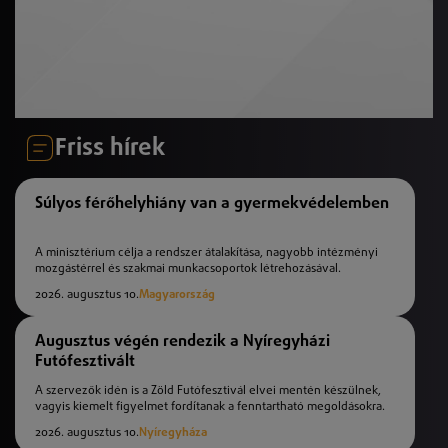
Friss hírek
Súlyos férőhelyhiány van a gyermekvédelemben
A minisztérium célja a rendszer átalakítása, nagyobb intézményi
mozgástérrel és szakmai munkacsoportok létrehozásával.
2026. augusztus 10.
Magyarország
Augusztus végén rendezik a Nyíregyházi
Futófesztivált
A szervezők idén is a Zöld Futófesztivál elvei mentén készülnek,
vagyis kiemelt figyelmet fordítanak a fenntartható megoldásokra.
2026. augusztus 10.
Nyíregyháza