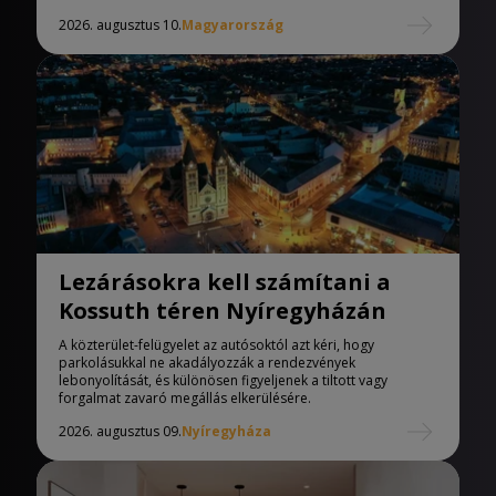
2026. augusztus 10.
Magyarország
Lezárásokra kell számítani a
Kossuth téren Nyíregyházán
A közterület-felügyelet az autósoktól azt kéri, hogy
parkolásukkal ne akadályozzák a rendezvények
lebonyolítását, és különösen figyeljenek a tiltott vagy
forgalmat zavaró megállás elkerülésére.
2026. augusztus 09.
Nyíregyháza