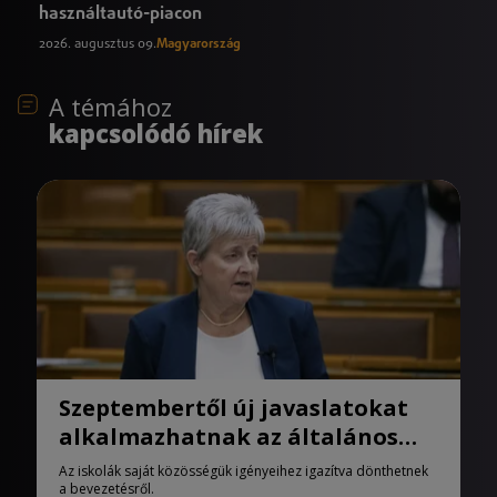
használtautó-piacon
2026. augusztus 09.
Magyarország
A témához
kapcsolódó hírek
Szeptembertől új javaslatokat
alkalmazhatnak az általános
iskolák
Az iskolák saját közösségük igényeihez igazítva dönthetnek
a bevezetésről.