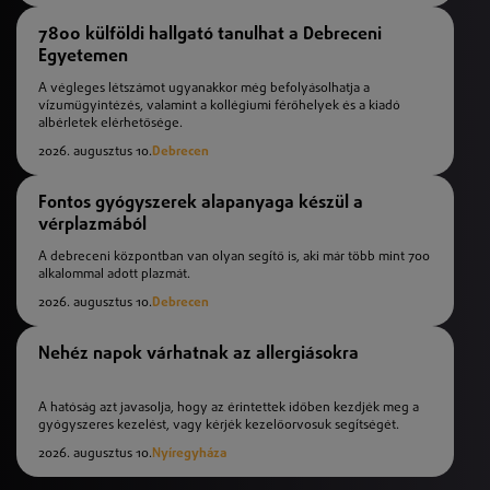
7800 külföldi hallgató tanulhat a Debreceni
Egyetemen
A végleges létszámot ugyanakkor még befolyásolhatja a
vízumügyintézés, valamint a kollégiumi férőhelyek és a kiadó
albérletek elérhetősége.
2026. augusztus 10.
Debrecen
Fontos gyógyszerek alapanyaga készül a
vérplazmából
A debreceni központban van olyan segítő is, aki már több mint 700
alkalommal adott plazmát.
2026. augusztus 10.
Debrecen
Nehéz napok várhatnak az allergiásokra
A hatóság azt javasolja, hogy az érintettek időben kezdjék meg a
gyógyszeres kezelést, vagy kérjék kezelőorvosuk segítségét.
2026. augusztus 10.
Nyíregyháza