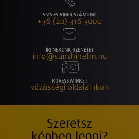
SMS ÉS VIBER SZÁMUNK
+36 (20) 316 3000
ÍRJ NEKÜNK ÜZENETET
info@sunshinefm.hu
KÖVESS MINKET
közösségi oldalainkon
Szeretsz
képben lenni?