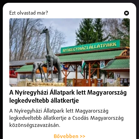
Ezt olvastad már?
Hallgasd és nézd
ONLINE
Fizetésemelést kaptak a
kormánytagok
2025. július 17.
Magyarország
Júliustól emelkedett a miniszterek és államtitkárok
fizetése.
A Nyíregyházi Állatpark lett Magyarország
legkedveltebb állatkertje
A Nyíregyházi Állatpark lett Magyarország
legkedveltebb állatkertje a Csodás Magyarország
közönségszavazásán.
Bővebben >>