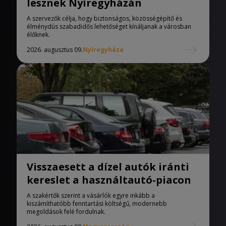
lesznek Nyíregyházán
A szervezők célja, hogy biztonságos, közösségépítő és
élménydús szabadidős lehetőséget kínáljanak a városban
élőknek.
2026. augusztus 09.
Nyíregyháza
Visszaesett a dízel autók iránti
kereslet a használtautó-piacon
A szakértők szerint a vásárlók egyre inkább a
kiszámíthatóbb fenntartási költségű, modernebb
megoldások felé fordulnak.