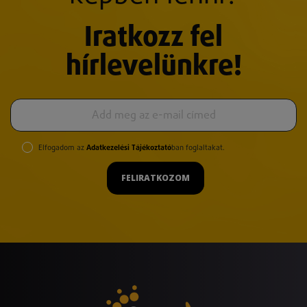
Iratkozz fel
hírlevelünkre!
Elfogadom az
Adatkezelési Tájékoztató
ban foglaltakat.
FELIRATKOZOM