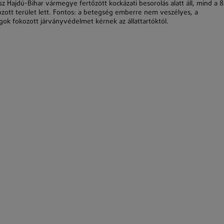
ész Hajdú-Bihar vármegye fertőzött kockázati besorolás alatt áll, mind a 8
tozott terület lett. Fontos: a betegség emberre nem veszélyes, a
gok fokozott járványvédelmet kérnek az állattartóktól.