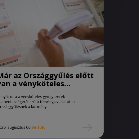
Már az Országgyűlés előtt
van a vényköteles
gyógyszerek
enyújtotta a vényköteles gyógyszerek
áfamentességéről szóló
famentességéről szóló törvényjavaslatot az
törvényjavaslat
rszággyűlésnek a kormány.
026. augusztus 06.
Belföld