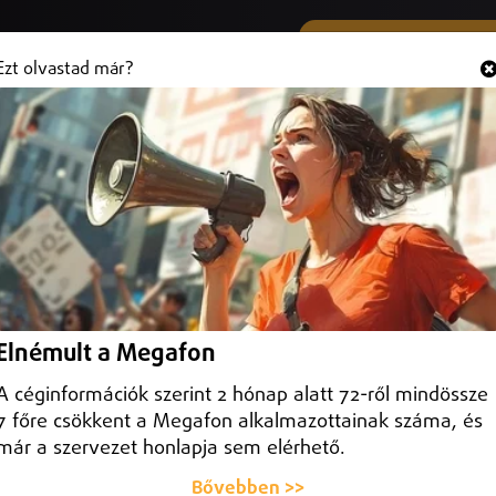
SMS ÉS VIBER SZÁMUNK
Hallgasd és
+36 (20) 316 3000
Ezt olvastad már?
ltak Hajdú-Biharban
addisznóban mutatták ki a vírust – közölte a Nébih.
Elnémult a Megafon
A céginformációk szerint 2 hónap alatt 72-ről mindössze
7 főre csökkent a Megafon alkalmazottainak száma, és
már a szervezet honlapja sem elérhető.
Bővebben >>