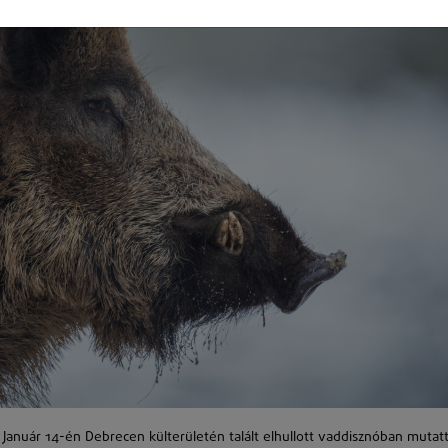
. Január 14-én Debrecen külterületén talált elhullott vaddisznóban mutat