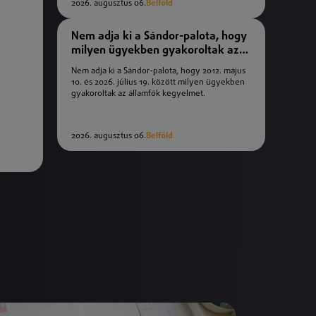
2026. augusztus 06.
Belföld
Nem adja ki a Sándor-palota, hogy
milyen ügyekben gyakoroltak az
államfők kegyelmet
Nem adja ki a Sándor-palota, hogy 2012. május
10. és 2026. július 19. között milyen ügyekben
gyakoroltak az államfők kegyelmet.
2026. augusztus 06.
Belföld