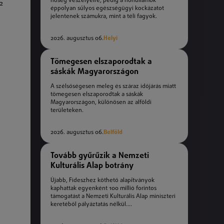
hőség veszélyeire, pedig a hőhullámok
2
éppolyan súlyos egészségügyi kockázatot
jelentenek számukra, mint a téli fagyok.
2026. augusztus 06.
Helyi
Tömegesen elszaporodtak a
sáskák Magyarországon
A szélsőségesen meleg és száraz időjárás miatt
tömegesen elszaporodtak a sáskák
Magyarországon, különösen az alföldi
területeken.
2026. augusztus 06.
Belföld
Tovább gyűrűzik a Nemzeti
Kulturális Alap botrány
Újabb, Fideszhez köthető alapítványok
kaphattak egyenként 100 millió forintos
támogatást a Nemzeti Kulturális Alap miniszteri
keretéből pályáztatás nélkül....