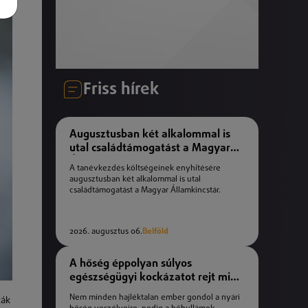
Friss hírek
Augusztusban két alkalommal is
utal családtámogatást a Magyar
Államkincstár
A tanévkezdés költségeinek enyhítésére
augusztusban két alkalommal is utal
családtámogatást a Magyar Államkincstár.
2026. augusztus 06.
Belföld
A hőség éppolyan súlyos
egészségügyi kockázatot rejt mint
a téli fagyok
Nem minden hajléktalan ember gondol a nyári
ták