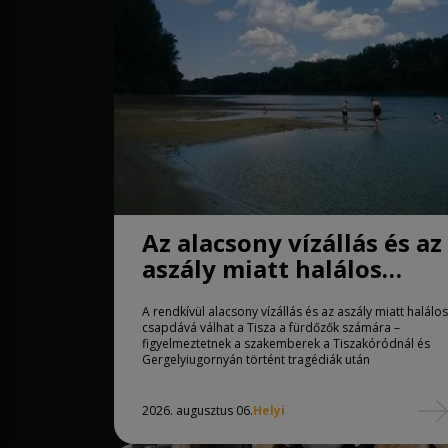
Az alacsony vízállás és az
aszály miatt halálos
csapdává válhat a Tisza
A rendkívül alacsony vízállás és az aszály miatt halálos
csapdává válhat a Tisza a fürdőzők számára –
figyelmeztetnek a szakemberek a Tiszakóródnál és
Gergelyiugornyán történt tragédiák után
2026. augusztus 06.
Helyi