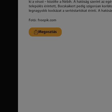
ki a vírust – közölte a Nébih. A hatóság szerint az eg
település érintett, Bocskaikert pedig szigorúan korlá
legnagyobb kockázat a sertéstartókat érinti. A hatósá
Fotó: freepik.com
Megosztás