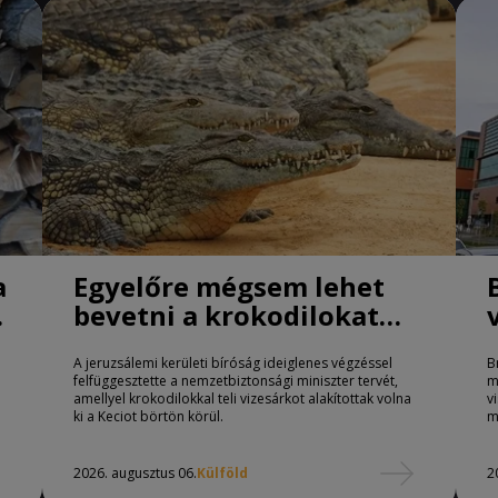
a
Egyelőre mégsem lehet
bevetni a krokodilokat
börtönőrként Izraelben
A jeruzsálemi kerületi bíróság ideiglenes végzéssel
B
felfüggesztette a nemzetbiztonsági miniszter tervét,
m
amellyel krokodilokkal teli vizesárkot alakítottak volna
v
ki a Keciot börtön körül.
m
2026. augusztus 06.
Külföld
2