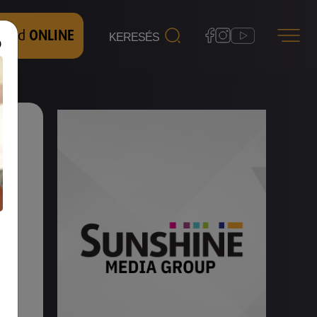
 nézd
ONLINE