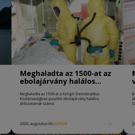
Meghaladta az 1500-at az
ebolajárvány halálos
áldozatainak száma
Meghaladta az 1500-at a Kongói Demokratikus
B
Köztársaságban pusztító ebolajárvány halálos
á
áldozatainak száma.
O
2026. augusztus 06.
Külföld
2