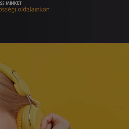
SS MINKET
össégi oldalainkon