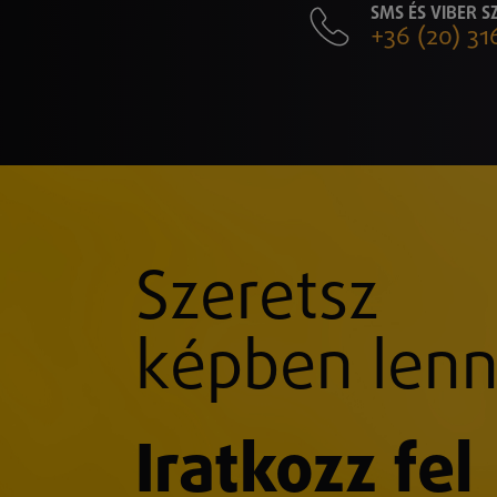
SMS ÉS VIBER 
+36 (20) 31
Szeretsz
képben lenn
Iratkozz fel