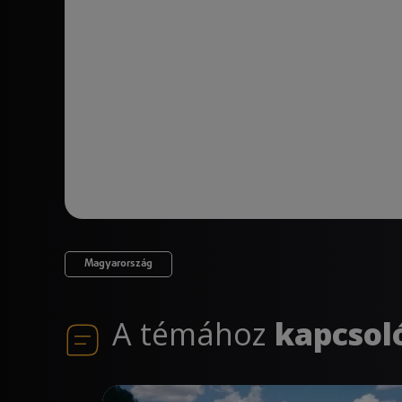
Magyarország
A témához
kapcsol