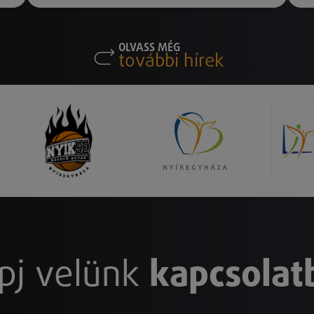
OLVASS MÉG
további hírek
pj velünk
kapcsolat