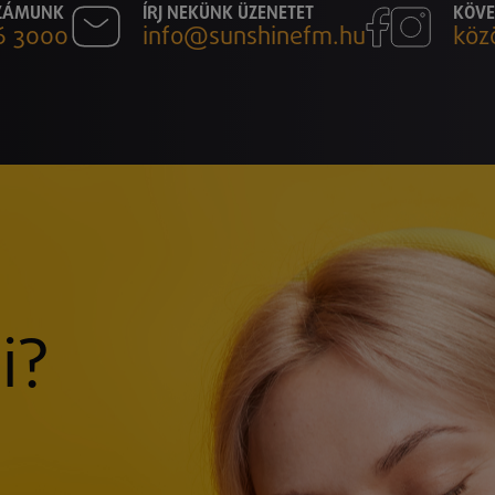
SZÁMUNK
ÍRJ NEKÜNK ÜZENETET
KÖVE
6 3000
info@sunshinefm.hu
köz
i?