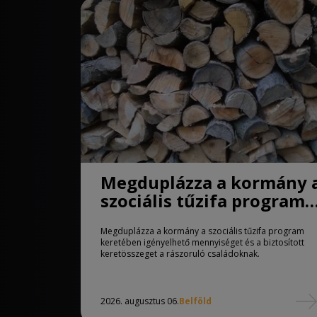
Megduplázza a kormány 
szociális tűzifa program
keretében igényelhető
Megduplázza a kormány a szociális tűzifa program
mennyiséget
keretében igényelhető mennyiséget és a biztosított
keretösszeget a rászoruló családoknak.
2026. augusztus 06.
Belföld