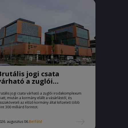
Brutális jogi csata
várható a zuglói
irodakomplexum miatt
rutális jogi csata várható a zuglói irodakomplexum
iatt, miután a kormány elállt a vásárlástól, és
isszaköveteli az előző kormány által kifizetett több
int 300 milliárd forintot.
026. augusztus 06.
Belföld