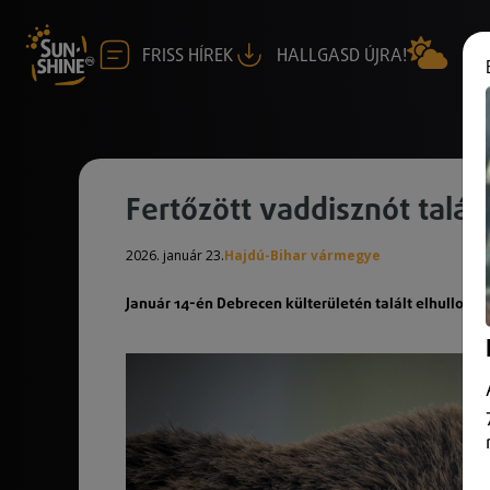
FRISS HÍREK
HALLGASD ÚJRA!
Fertőzött vaddisznót talá
2026. január 23.
Hajdú-Bihar vármegye
Január 14-én Debrecen külterületén talált elhullott v