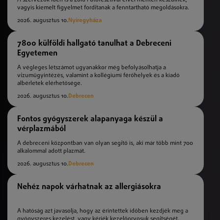
vagyis kiemelt figyelmet fordítanak a fenntartható megoldásokra.
2026. augusztus 10.
Nyíregyháza
7800 külföldi hallgató tanulhat a Debreceni
Egyetemen
A végleges létszámot ugyanakkor még befolyásolhatja a
vízumügyintézés, valamint a kollégiumi férőhelyek és a kiadó
albérletek elérhetősége.
2026. augusztus 10.
Debrecen
Fontos gyógyszerek alapanyaga készül a
vérplazmából
A debreceni központban van olyan segítő is, aki már több mint 700
alkalommal adott plazmát.
2026. augusztus 10.
Debrecen
Nehéz napok várhatnak az allergiásokra
A hatóság azt javasolja, hogy az érintettek időben kezdjék meg a
gyógyszeres kezelést, vagy kérjék kezelőorvosuk segítségét.