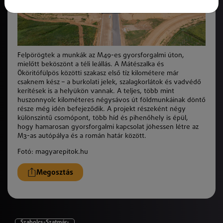
Felpörögtek a munkák az M49-es gyorsforgalmi úton,
mielőtt beköszönt a téli leállás. A Mátészalka és
Ököritófülpös közötti szakasz első tíz kilométere már
csaknem kész – a burkolati jelek, szalagkorlátok és vadvédő
kerítések is a helyükön vannak. A teljes, több mint
huszonnyolc kilométeres négysávos út földmunkáinak döntő
része még idén befejeződik. A projekt részeként négy
különszintű csomópont, több híd és pihenőhely is épül,
hogy hamarosan gyorsforgalmi kapcsolat jöhessen létre az
M3-as autópálya és a román határ között.
Fotó: magyarepitok.hu
Megosztás
Szabolcs-Szatmár-