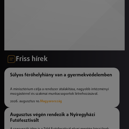
Friss hírek
Súlyos férőhelyhiány van a gyermekvédelemben
A minisztérium célja a rendszer átalakítása, nagyobb intézményi
mozgástérrel és szakmai munkacsoportok létrehozásával.
2026. augusztus 10.
Magyarország
Augusztus végén rendezik a Nyíregyházi
Futófesztivált
A szervezők idén is a Zöld Futófesztivál elvei mentén készülnek,