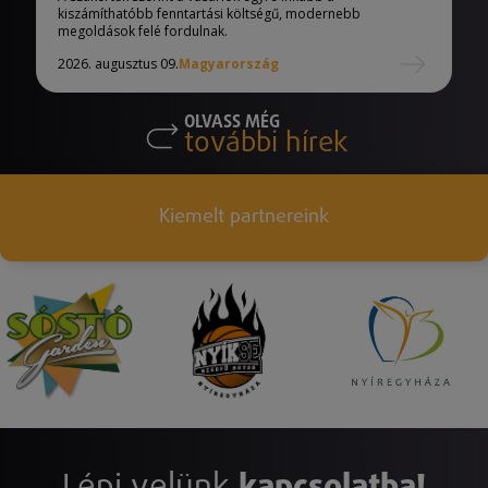
kiszámíthatóbb fenntartási költségű, modernebb
megoldások felé fordulnak.
2026. augusztus 09.
Magyarország
OLVASS MÉG
további hírek
Kiemelt partnereink
Lépj velünk
kapcsolatba!