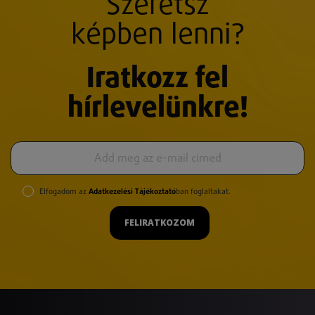
Szeretsz
képben lenni?
Iratkozz fel
hírlevelünkre!
Elfogadom az
Adatkezelési Tájékoztató
ban foglaltakat.
FELIRATKOZOM