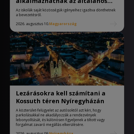
alkalmazhatnak az általános
iskolák
Az iskolák saját közösségük igényeihez igazítva dönthetnek
a bevezetésről.
2026. augusztus 10.
Magyarország
Lezárásokra kell számítani a
Kossuth téren Nyíregyházán
A közterület-felügyelet az autósoktól azt kéri, hogy
parkolásukkal ne akadályozzák a rendezvények
lebonyolítását, és különösen figyeljenek a tiltott vagy
forgalmat zavaró megállás elkerülésére.
2026. augusztus 09.
Nyíregyháza