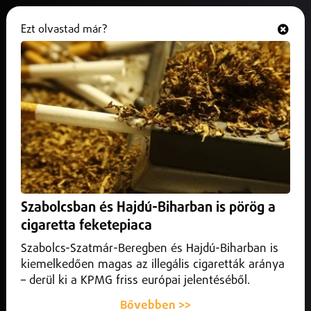
Ezt olvastad már?
Hallgasd és nézd
ONLINE
Felpörögtek a munkák az M49-
esen
2025. november 05.
Szabolcs-Szatmár-Bereg vármegye
Felpörögtek a munkák az M49-es gyorsforgalmi úton,
mielőtt beköszönt a téli leállás.
Szabolcsban és Hajdú-Biharban is pörög a
cigaretta feketepiaca
Szabolcs-Szatmár-Beregben és Hajdú-Biharban is
kiemelkedően magas az illegális cigaretták aránya
– derül ki a KPMG friss európai jelentéséből.
Bővebben >>