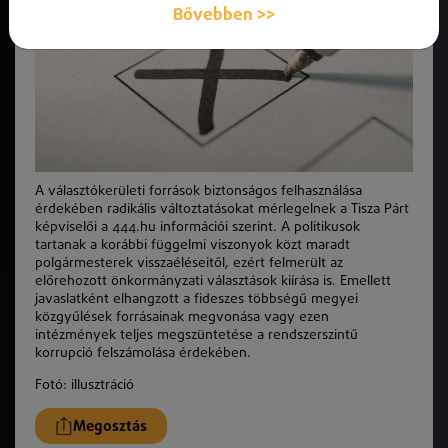
Bővebben >>
A választókerületi források biztonságos felhasználása
érdekében radikális változtatásokat mérlegelnek a Tisza Párt
képviselői a 444.hu információi szerint. A politikusok
tartanak a korábbi függelmi viszonyok közt maradt
polgármesterek visszaéléseitől, ezért felmerült az
előrehozott önkormányzati választások kiírása is. Emellett
javaslatként elhangzott a fideszes többségű megyei
közgyűlések forrásainak megvonása vagy ezen
intézmények teljes megszüntetése a rendszerszintű
korrupció felszámolása érdekében.
Fotó: illusztráció
Megosztás