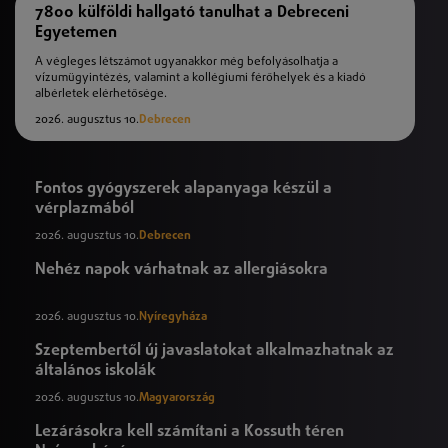
7800 külföldi hallgató tanulhat a Debreceni
Egyetemen
A végleges létszámot ugyanakkor még befolyásolhatja a
vízumügyintézés, valamint a kollégiumi férőhelyek és a kiadó
albérletek elérhetősége.
2026. augusztus 10.
Debrecen
Fontos gyógyszerek alapanyaga készül a
vérplazmából
2026. augusztus 10.
Debrecen
Nehéz napok várhatnak az allergiásokra
2026. augusztus 10.
Nyíregyháza
Szeptembertől új javaslatokat alkalmazhatnak az
általános iskolák
2026. augusztus 10.
Magyarország
Lezárásokra kell számítani a Kossuth téren