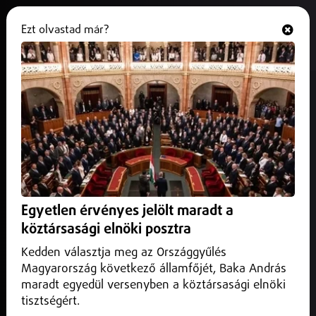
Ezt olvastad már?
Hallgasd és nézd
ONLINE
Felmerült az előrehozott
önkormányzati választások kiírása
is
2026. május 16.
Belföld
Felmerült az előrehozott önkormányzati választások
Egyetlen érvényes jelölt maradt a
kiírása is
köztársasági elnöki posztra
A választókerületi források biztonságos felhasználása
érdekében radikális változtatásokat mérlegelnek a Tisza
Kedden választja meg az Országgyűlés
Párt képviselői a 444.hu információi sze...
Magyarország következő államfőjét, Baka András
maradt egyedül versenyben a köztársasági elnöki
tisztségért.