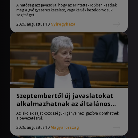
A hatóság azt javasolja, hogy az érintettek időben kezdjék
meg a gyógyszeres kezelést, vagy kérjék kezelőorvosuk
segítségét.
2026. augusztus 10.
Nyíregyháza
Szeptembertől új javaslatokat
alkalmazhatnak az általános
iskolák
Az iskolák saját közösségük igényeihez igazítva dönthetnek
a bevezetésről.
2026. augusztus 10.
Magyarország