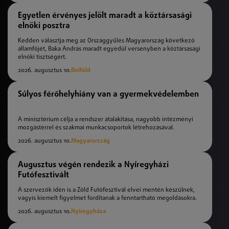
Egyetlen érvényes jelölt maradt a köztársasági
elnöki posztra
Kedden választja meg az Országgyűlés Magyarország következő
államfőjét, Baka András maradt egyedül versenyben a köztársasági
elnöki tisztségért.
2026. augusztus 10.
Belföld
Súlyos férőhelyhiány van a gyermekvédelemben
A minisztérium célja a rendszer átalakítása, nagyobb intézményi
mozgástérrel és szakmai munkacsoportok létrehozásával.
2026. augusztus 10.
Magyarország
Augusztus végén rendezik a Nyíregyházi
Futófesztivált
A szervezők idén is a Zöld Futófesztivál elvei mentén készülnek,
vagyis kiemelt figyelmet fordítanak a fenntartható megoldásokra.
2026. augusztus 10.
Nyíregyháza