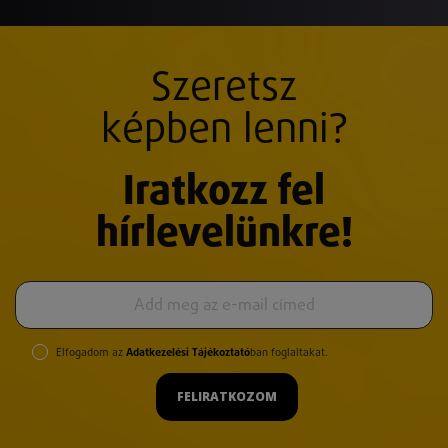
Szeretsz
képben lenni?
Iratkozz fel
hírlevelünkre!
Elfogadom az
Adatkezelési Tájékoztató
ban foglaltakat.
FELIRATKOZOM