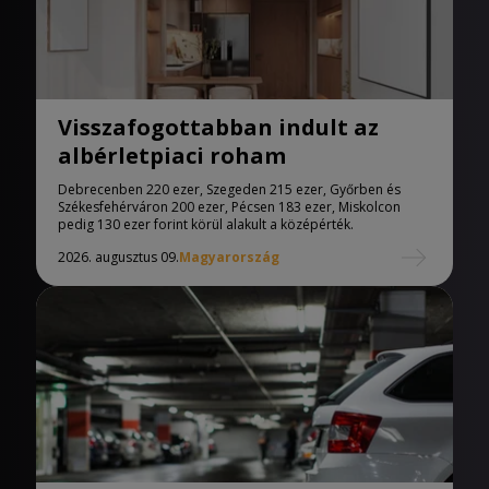
Visszafogottabban indult az
albérletpiaci roham
Debrecenben 220 ezer, Szegeden 215 ezer, Győrben és
Székesfehérváron 200 ezer, Pécsen 183 ezer, Miskolcon
pedig 130 ezer forint körül alakult a középérték.
2026. augusztus 09.
Magyarország