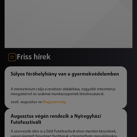
Friss hírek
Súlyos férőhelyhiány van a gyermekvédelemben
A minisztérium célja a rendszer átalakítása, nagyobb intézményi
mozgástérrel és szakmai munkacsoportok létrehozásával.
2026. augusztus 10.
Magyarország
Augusztus végén rendezik a Nyíregyházi
Futófesztivált
A szervezők idén is a Zöld Futófesztivál elvei mentén készülnek,
vagyis kiemelt figyelmet fordítanak a fenntartható megoldásokra.