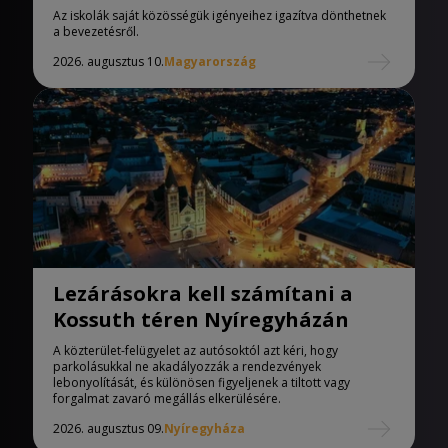
iskolák
Az iskolák saját közösségük igényeihez igazítva dönthetnek
a bevezetésről.
2026. augusztus 10.
Magyarország
Lezárásokra kell számítani a
Kossuth téren Nyíregyházán
A közterület-felügyelet az autósoktól azt kéri, hogy
parkolásukkal ne akadályozzák a rendezvények
lebonyolítását, és különösen figyeljenek a tiltott vagy
forgalmat zavaró megállás elkerülésére.
2026. augusztus 09.
Nyíregyháza