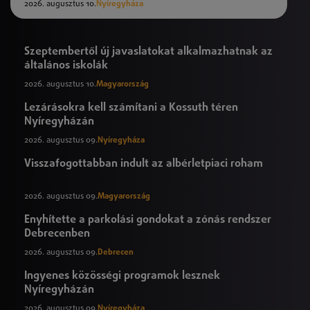
2026. augusztus 10.
Nyíregyháza
Szeptembertől új javaslatokat alkalmazhatnak az
általános iskolák
2026. augusztus 10.
Magyarország
Lezárásokra kell számítani a Kossuth téren
Nyíregyházán
2026. augusztus 09.
Nyíregyháza
Visszafogottabban indult az albérletpiaci roham
2026. augusztus 09.
Magyarország
Enyhítette a parkolási gondokat a zónás rendszer
Debrecenben
2026. augusztus 09.
Debrecen
Ingyenes közösségi programok lesznek
Nyíregyházán
2026. augusztus 09.
Nyíregyháza