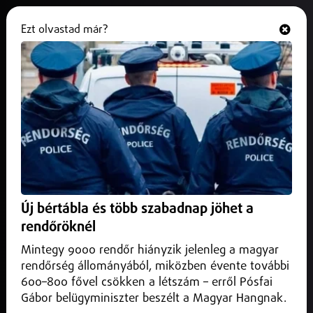
Ezt olvastad már?
Hallgasd és nézd
ONLINE
Fának csapódott egy autó Hajdú-
Biharban
2026. június 07.
Hajdú-Bihar vármegye
Az ebesi elágazás közelében történt a baleset, súlyos
sérülésekkel vitték kórházba a sofőrt.
Új bértábla és több szabadnap jöhet a
rendőröknél
Mintegy 9000 rendőr hiányzik jelenleg a magyar
rendőrség állományából, miközben évente további
600–800 fővel csökken a létszám – erről Pósfai
Gábor belügyminiszter beszélt a Magyar Hangnak.