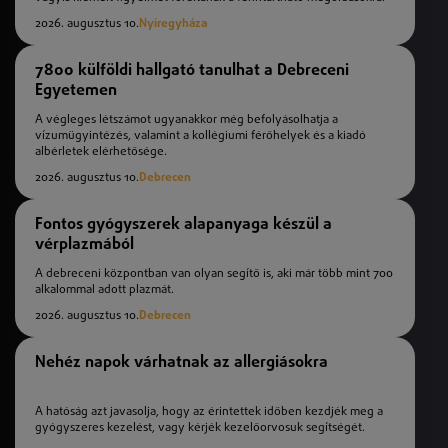
2026. augusztus 10.
Nyíregyháza
7800 külföldi hallgató tanulhat a Debreceni
Egyetemen
A végleges létszámot ugyanakkor még befolyásolhatja a
vízumügyintézés, valamint a kollégiumi férőhelyek és a kiadó
albérletek elérhetősége.
2026. augusztus 10.
Debrecen
Fontos gyógyszerek alapanyaga készül a
vérplazmából
A debreceni központban van olyan segítő is, aki már több mint 700
alkalommal adott plazmát.
2026. augusztus 10.
Debrecen
Nehéz napok várhatnak az allergiásokra
A hatóság azt javasolja, hogy az érintettek időben kezdjék meg a
gyógyszeres kezelést, vagy kérjék kezelőorvosuk segítségét.