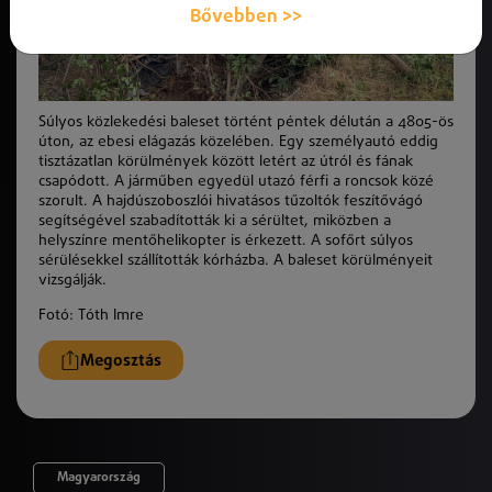
Bővebben >>
Súlyos közlekedési baleset történt péntek délután a 4805-ös
úton, az ebesi elágazás közelében. Egy személyautó eddig
tisztázatlan körülmények között letért az útról és fának
csapódott. A járműben egyedül utazó férfi a roncsok közé
szorult. A hajdúszoboszlói hivatásos tűzoltók feszítővágó
segítségével szabadították ki a sérültet, miközben a
helyszínre mentőhelikopter is érkezett. A sofőrt súlyos
sérülésekkel szállították kórházba. A baleset körülményeit
vizsgálják.
Fotó: Tóth Imre
Megosztás
Magyarország