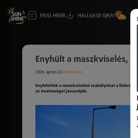
FRISS HÍREK
HALLGASD ÚJRA!
Enyhült a maszkviselés, t
2026. április 22.
Debrecen
Enyhítették a maszkviselési szabályokat a Debrece
az óvatosságot javasolják.