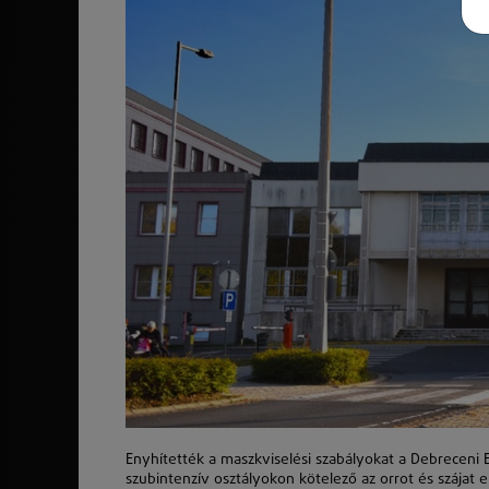
Enyhítették a maszkviselési szabályokat a Debreceni E
szubintenzív osztályokon kötelező az orrot és szájat 