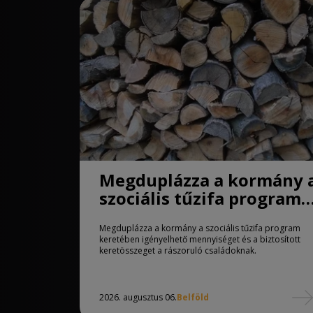
Megduplázza a kormány 
szociális tűzifa program
keretében igényelhető
Megduplázza a kormány a szociális tűzifa program
mennyiséget
keretében igényelhető mennyiséget és a biztosított
keretösszeget a rászoruló családoknak.
2026. augusztus 06.
Belföld