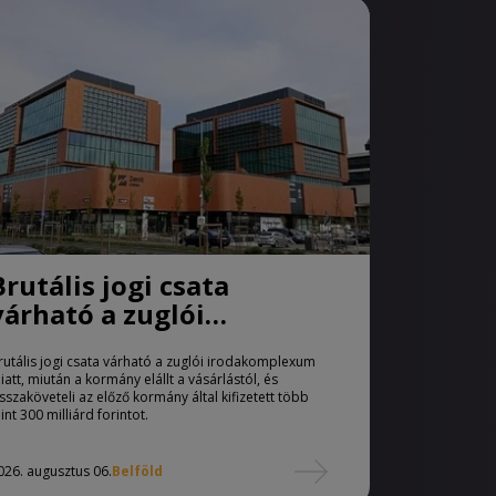
Brutális jogi csata
várható a zuglói
irodakomplexum miatt
rutális jogi csata várható a zuglói irodakomplexum
iatt, miután a kormány elállt a vásárlástól, és
isszaköveteli az előző kormány által kifizetett több
int 300 milliárd forintot.
026. augusztus 06.
Belföld