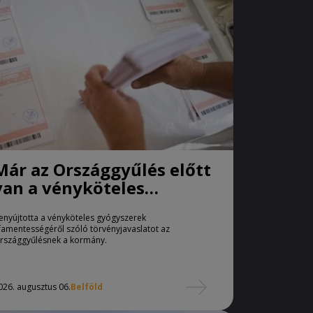
Már az Országgyűlés előtt
van a vényköteles
gyógyszerek
enyújtotta a vényköteles gyógyszerek
áfamentességéről szóló
famentességéről szóló törvényjavaslatot az
törvényjavaslat
rszággyűlésnek a kormány.
026. augusztus 06.
Belföld