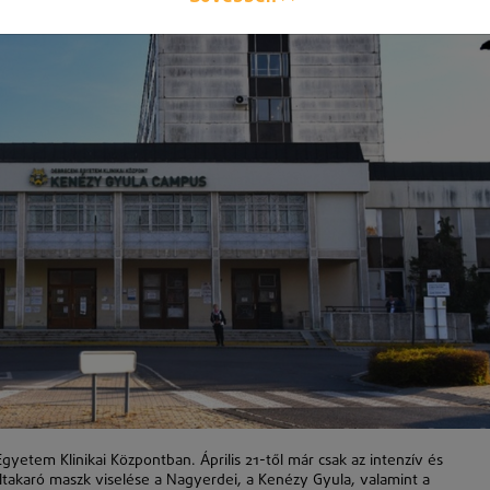
gyetem Klinikai Központban. Április 21-től már csak az intenzív és
eltakaró maszk viselése a Nagyerdei, a Kenézy Gyula, valamint a