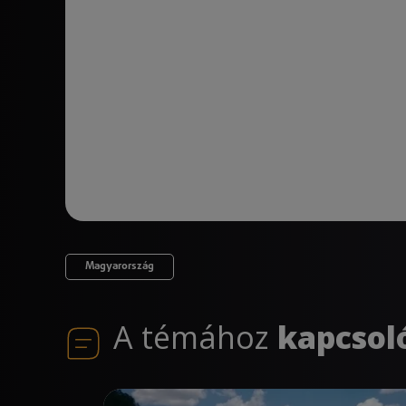
Magyarország
A témához
kapcsol