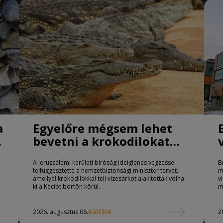
a
Egyelőre mégsem lehet
bevetni a krokodilokat
börtönőrként Izraelben
A jeruzsálemi kerületi bíróság ideiglenes végzéssel
B
felfüggesztette a nemzetbiztonsági miniszter tervét,
m
amellyel krokodilokkal teli vizesárkot alakítottak volna
v
ki a Keciot börtön körül.
m
2026. augusztus 06.
Külföld
2