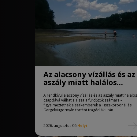
Az alacsony vízállás és az
aszály miatt halálos
csapdává válhat a Tisza
A rendkívül alacsony vízállás és az aszály miatt halálos
csapdává válhat a Tisza a fürdőzők számára –
figyelmeztetnek a szakemberek a Tiszakóródnál és
Gergelyiugornyán történt tragédiák után
2026. augusztus 06.
Helyi