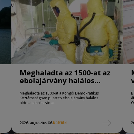
Meghaladta az 1500-at az
ebolajárvány halálos
áldozatainak száma
Meghaladta az 1500-at a Kongói Demokratikus
B
Köztársaságban pusztító ebolajárvány halálos
á
áldozatainak száma.
O
2026. augusztus 06.
Külföld
2