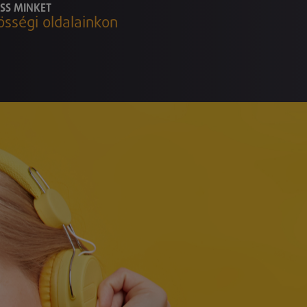
SS MINKET
össégi oldalainkon