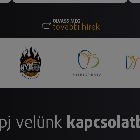
OLVASS MÉG
további hírek
pj velünk
kapcsolat