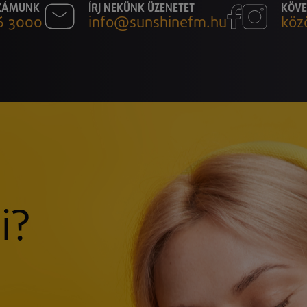
SZÁMUNK
ÍRJ NEKÜNK ÜZENETET
KÖVE
6 3000
info@sunshinefm.hu
köz
i?