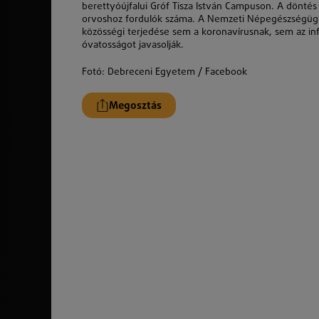
berettyóújfalui Gróf Tisza István Campuson. A döntés
orvoshoz fordulók száma. A Nemzeti Népegészségügyi 
közösségi terjedése sem a koronavírusnak, sem az i
óvatosságot javasolják.
Fotó: Debreceni Egyetem / Facebook
Megosztás