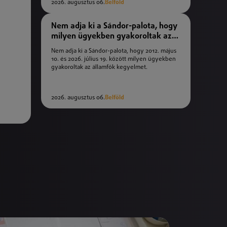
2026. augusztus 06.
Belföld
Nem adja ki a Sándor-palota, hogy
milyen ügyekben gyakoroltak az
államfők kegyelmet
Nem adja ki a Sándor-palota, hogy 2012. május
10. és 2026. július 19. között milyen ügyekben
gyakoroltak az államfők kegyelmet.
2026. augusztus 06.
Belföld