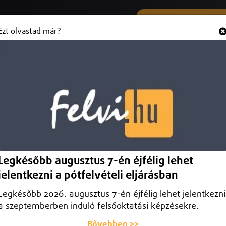
SMS ÉS VIBER SZÁMUNK
Hallgasd és
+36 (20) 316 3000
Ezt olvastad már?
öbb osztályon már nem kötelező
ni Egyetem Klinikai Központban. A szakemberek ugyanakkor továbbra i
Legkésőbb augusztus 7-én éjfélig lehet
jelentkezni a pótfelvételi eljárásban
Legkésőbb 2026. augusztus 7-én éjfélig lehet jelentkezni
a szeptemberben induló felsőoktatási képzésekre.
Bővebben >>