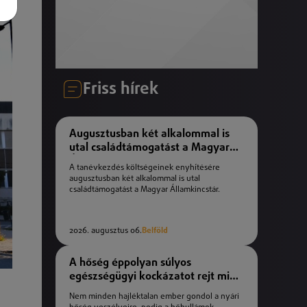
Friss hírek
Augusztusban két alkalommal is
utal családtámogatást a Magyar
Államkincstár
A tanévkezdés költségeinek enyhítésére
augusztusban két alkalommal is utal
családtámogatást a Magyar Államkincstár.
2026. augusztus 06.
Belföld
A hőség éppolyan súlyos
egészségügyi kockázatot rejt mint
a téli fagyok
Nem minden hajléktalan ember gondol a nyári