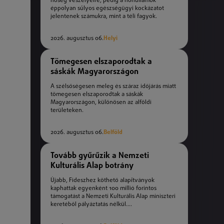
hőség veszélyeire, pedig a hőhullámok
éppolyan súlyos egészségügyi kockázatot
jelentenek számukra, mint a téli fagyok.
2026. augusztus 06.
Helyi
Tömegesen elszaporodtak a
sáskák Magyarországon
A szélsőségesen meleg és száraz időjárás miatt
tömegesen elszaporodtak a sáskák
Magyarországon, különösen az alföldi
területeken.
2026. augusztus 06.
Belföld
Tovább gyűrűzik a Nemzeti
Kulturális Alap botrány
Újabb, Fideszhez köthető alapítványok
kaphattak egyenként 100 millió forintos
támogatást a Nemzeti Kulturális Alap miniszteri
keretéből pályáztatás nélkül....