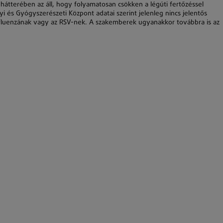
 hátterében az áll, hogy folyamatosan csökken a légúti fertőzéssel
és Gyógyszerészeti Központ adatai szerint jelenleg nincs jelentős
nfluenzának vagy az RSV-nek. A szakemberek ugyanakkor továbbra is az