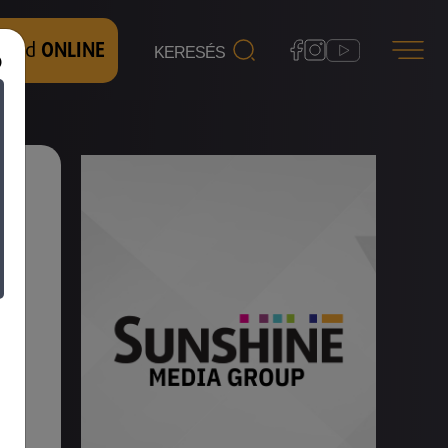
 nézd
ONLINE
s