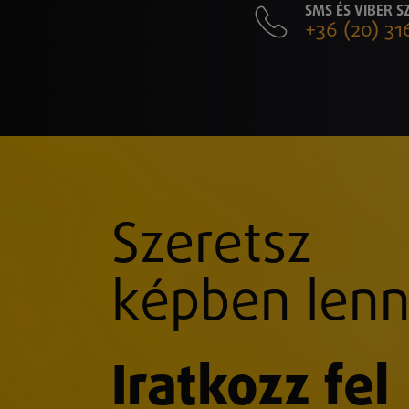
SMS ÉS VIBER 
+36 (20) 31
Szeretsz
képben lenn
Iratkozz fel