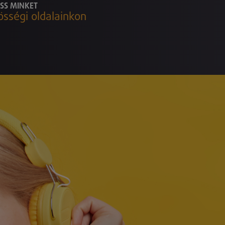
SS MINKET
össégi oldalainkon