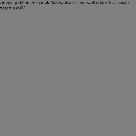
k idején pótlóbuszok jártak Mátészalka és Tiborszállás között, a vasúti
oztatott a MÁV.