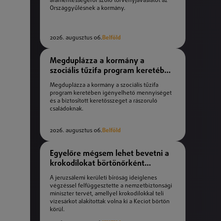
áfamentességéről szóló törvényjavaslatot az
Országgyűlésnek a kormány.
2026. augusztus 06.
Belföld
Megduplázza a kormány a
szociális tűzifa program keretében
igényelhető mennyiséget
Megduplázza a kormány a szociális tűzifa
program keretében igényelhető mennyiséget
és a biztosított keretösszeget a rászoruló
családoknak.
2026. augusztus 06.
Belföld
Egyelőre mégsem lehet bevetni a
krokodilokat börtönőrként
Izraelben
A jeruzsálemi kerületi bíróság ideiglenes
végzéssel felfüggesztette a nemzetbiztonsági
miniszter tervét, amellyel krokodilokkal teli
vizesárkot alakítottak volna ki a Keciot börtön
körül.