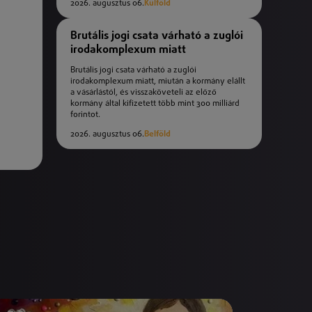
2026. augusztus 06.
Külföld
Brutális jogi csata várható a zuglói
irodakomplexum miatt
Brutális jogi csata várható a zuglói
irodakomplexum miatt, miután a kormány elállt
a vásárlástól, és visszaköveteli az előző
kormány által kifizetett több mint 300 milliárd
forintot.
2026. augusztus 06.
Belföld