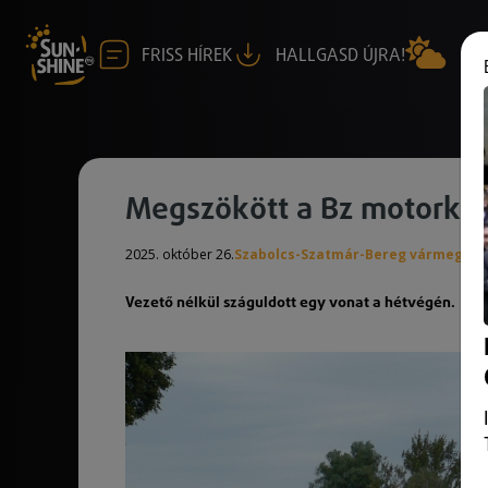
FRISS HÍREK
HALLGASD ÚJRA!
Megszökött a Bz motorkoc
2025. október 26.
Szabolcs-Szatmár-Bereg vármegye
Vezető nélkül száguldott egy vonat a hétvégén.