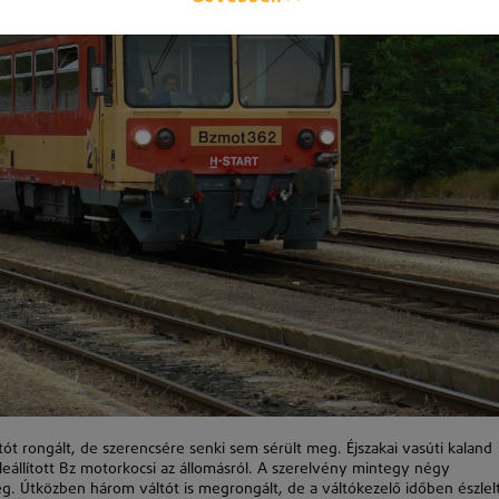
t rongált, de szerencsére senki sem sérült meg. Éjszakai vasúti kaland
leállított Bz motorkocsi az állomásról. A szerelvény mintegy négy
eg. Útközben három váltót is megrongált, de a váltókezelő időben észlel