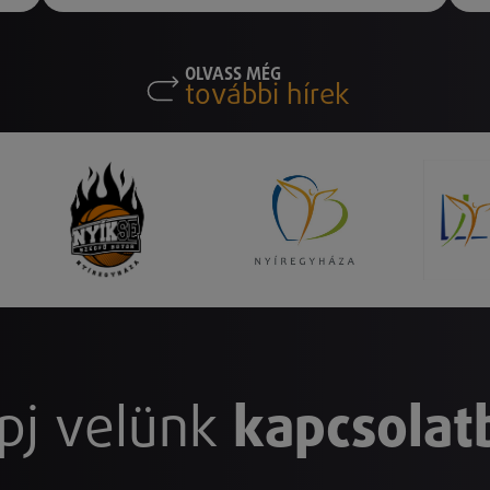
OLVASS MÉG
további hírek
pj velünk
kapcsolat