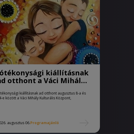
Jótékonysági kiállításnak
ad otthont a Váci Mihály
Kulturális Központ
ótékonysági kiállításnak ad otthont augusztus 8-a és
4-e között a Váci Mihály Kulturális Központ,
026. augusztus 06.
Programajánló