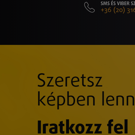
SMS ÉS VIBER 
+36 (20) 31
Szeretsz
képben lenn
Iratkozz fel