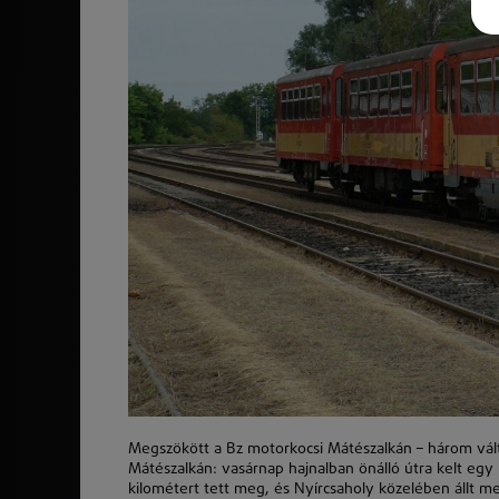
Megszökött a Bz motorkocsi Mátészalkán – három váltó
Mátészalkán: vasárnap hajnalban önálló útra kelt egy 
kilométert tett meg, és Nyírcsaholy közelében állt m