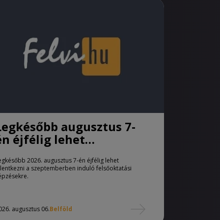
Legkésőbb augusztus 7-
én éjfélig lehet
jelentkezni a pótfelvételi
egkésőbb 2026. augusztus 7-én éjfélig lehet
eljárásban
elentkezni a szeptemberben induló felsőoktatási
épzésekre.
026. augusztus 06.
Belföld