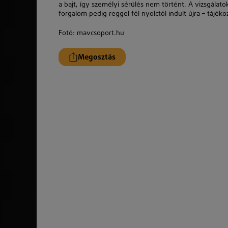
a bajt, így személyi sérülés nem történt. A vizsgálato
forgalom pedig reggel fél nyolctól indult újra – tájék
Fotó: mavcsoport.hu
Megosztás