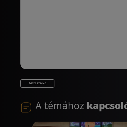
Mátészalka
A témához
kapcsol