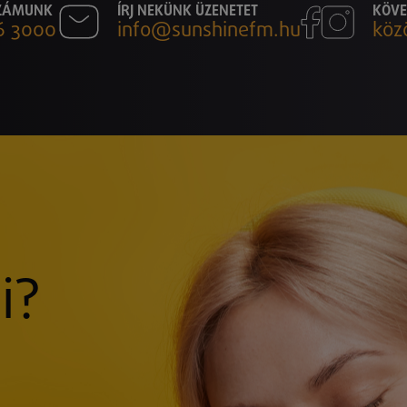
SZÁMUNK
ÍRJ NEKÜNK ÜZENETET
KÖVE
6 3000
info@sunshinefm.hu
köz
i?