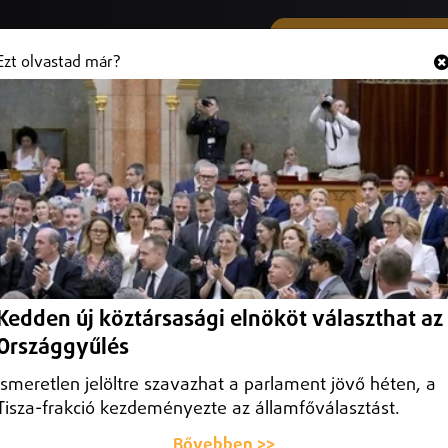
SMS ÉS VIBER SZÁMUNK
Hallgasd és
+36 (20) 316 3000
Ezt olvastad már?
si Mátészalkán
Kedden új köztársasági elnököt választhat az
Országgyűlés
Ismeretlen jelöltre szavazhat a parlament jövő héten, a
Tisza-frakció kezdeményezte az államfőválasztást.
Bővebben >>