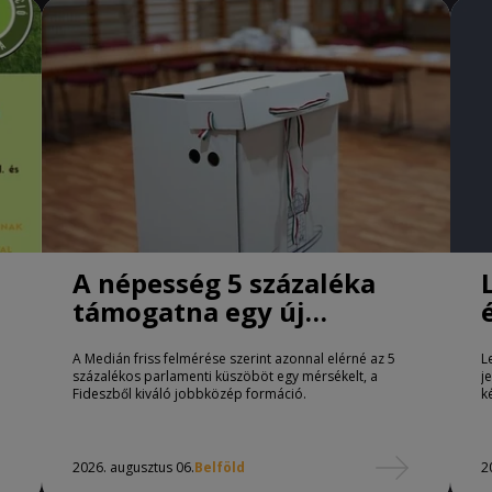
A népesség 5 százaléka
támogatna egy új
jobbközép pártot
A Medián friss felmérése szerint azonnal elérné az 5
L
százalékos parlamenti küszöböt egy mérsékelt, a
j
Fideszből kiváló jobbközép formáció.
k
2026. augusztus 06.
Belföld
2