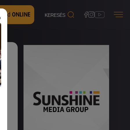
 nézd
ONLINE