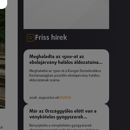
Friss hírek
Meghaladta az 1500-at az
ebolajárvány halálos áldozatainak
száma
Meghaladta az 1500-at a Kongói Demokratikus
Köztársaságban pusztító ebolajárvány halálos
áldozatainak száma.
2026. augusztus 06.
Külföld
Már az Országgyűlés előtt van a
vényköteles gyógyszerek
áfamentességéről szóló
Benyújtotta a vényköteles gyógyszerek
te
törvényjavaslat