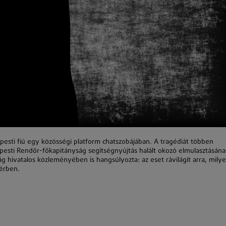
pesti fiú egy közösségi platform chatszobájában. A tragédiát többen
pesti Rendőr-főkapitányság segítségnyújtás halált okozó elmulasztásána
ság hivatalos közleményében is hangsúlyozta: az eset rávilágít arra, mily
érben.