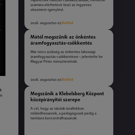
napelemek hálózati csatlakoztatását, mindenki
számára elérhetővé teszi az ingyenes
okosmérő-igénylést.
2026. augusztus 07.
Belföld
Mától megszűnik az önkéntes
áramfogyasztás-csökkentés
Már nincs szükség az önkéntes lakossági
áramfogyasztás-csökkentésre – jelentette be
Magyar Péter miniszterelnök.
2026. augusztus 07.
Belföld
k
Megszűnik a Klebelsberg Központ
en
középirányítói szerepe
A cél, hogy az iskolák önállóbban
működhessenek, a pedagógusok pedig a
tanításra koncentrálhassanak.