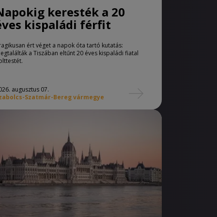
Napokig keresték a 20
éves kispaládi férfit
ragikusan ért véget a napok óta tartó kutatás:
egtalálták a Tiszában eltűnt 20 éves kispaládi fiatal
olttestét.
026. augusztus 07.
zabolcs-Szatmár-Bereg vármegye