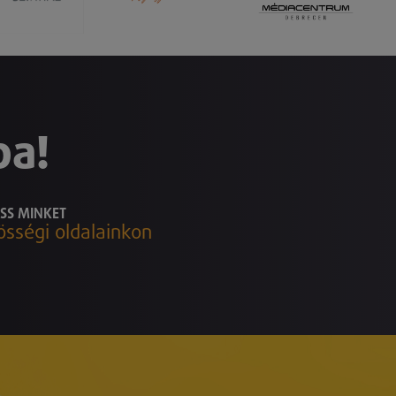
ba!
SS MINKET
össégi oldalainkon