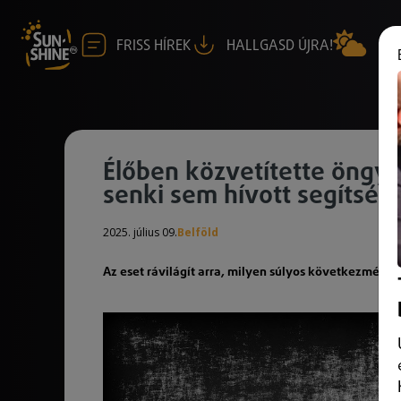
FRISS HÍREK
HALLGASD ÚJRA!
Élőben közvetítette öngyi
senki sem hívott segítség
2025. július 09.
Belföld
Az eset rávilágít arra, milyen súlyos következménye