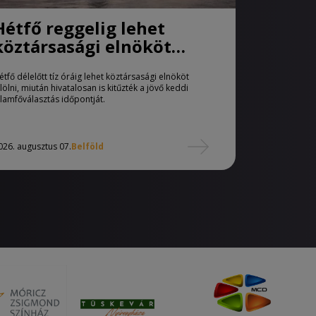
Hétfő reggelig lehet
köztársasági elnököt
jelölni
étfő délelőtt tíz óráig lehet köztársasági elnököt
elölni, miután hivatalosan is kitűzték a jövő keddi
llamfőválasztás időpontját.
026. augusztus 07.
Belföld