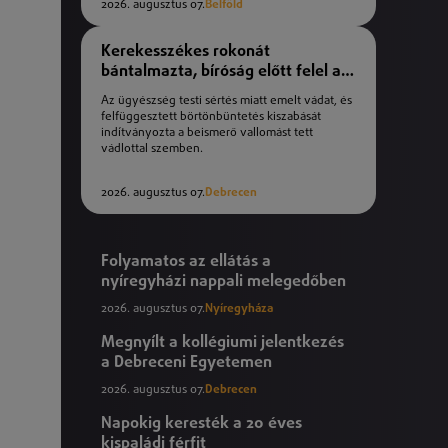
2026. augusztus 07.
Belföld
Kerekesszékes rokonát
bántalmazta, bíróság előtt felel a
férfi
Az ügyészség testi sértés miatt emelt vádat, és
felfüggesztett börtönbüntetés kiszabását
indítványozta a beismerő vallomást tett
vádlottal szemben.
2026. augusztus 07.
Debrecen
Folyamatos az ellátás a
nyíregyházi nappali melegedőben
2026. augusztus 07.
Nyíregyháza
Megnyílt a kollégiumi jelentkezés
a Debreceni Egyetemen
2026. augusztus 07.
Debrecen
Napokig keresték a 20 éves
kispaládi férfit