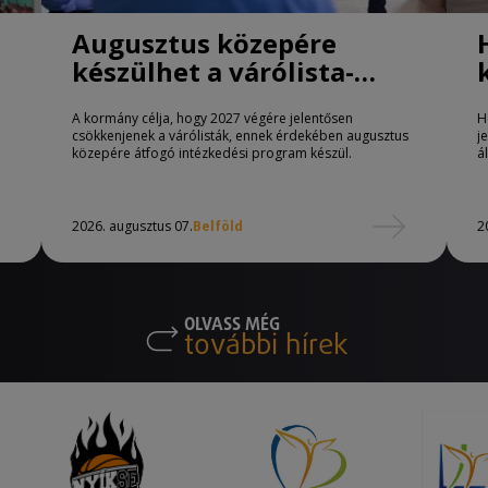
Augusztus közepére
készülhet a várólista-
csökkentő program
A kormány célja, hogy 2027 végére jelentősen
H
csökkenjenek a várólisták, ennek érdekében augusztus
j
közepére átfogó intézkedési program készül.
á
2026. augusztus 07.
Belföld
2
OLVASS MÉG
további hírek