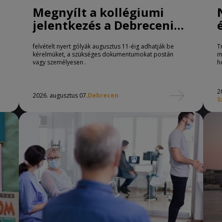
Megnyílt a kollégiumi
jelentkezés a Debreceni
Egyetemen
felvételt nyert gólyák augusztus 11-éig adhatják be
T
kérelmüket, a szükséges dokumentumokat postán
m
vagy személyesen .
h
2
2026. augusztus 07.
Debrecen
S