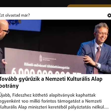
SMS ÉS VIBER SZÁMUNK
Hallgasd és
+36 (20) 316 3000
Ezt olvastad már?
lkosságát egy 18 éves budapesti fiú
et
 lehet a közönynek az online térben.
Tovább gyűrűzik a Nemzeti Kulturális Alap
botrány
Újabb, Fideszhez köthető alapítványok kaphattak
egyenként 100 millió forintos támogatást a Nemzeti
Kulturális Alap miniszteri keretéből pályáztatás nélkül....