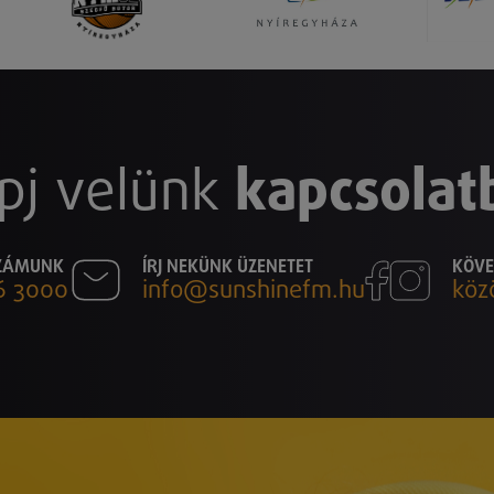
pj velünk
kapcsolat
SZÁMUNK
ÍRJ NEKÜNK ÜZENETET
KÖVE
6 3000
info@sunshinefm.hu
köz