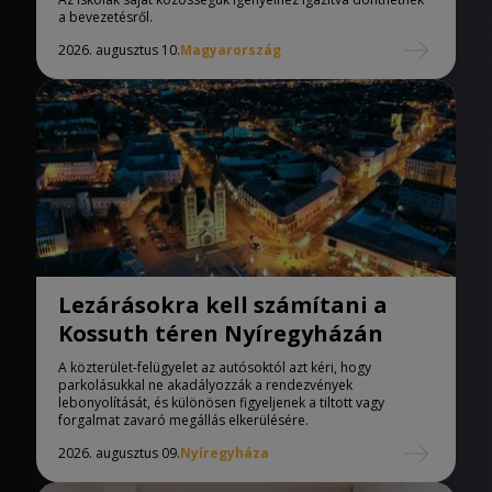
a bevezetésről.
2026. augusztus 10.
Magyarország
Lezárásokra kell számítani a
Kossuth téren Nyíregyházán
A közterület-felügyelet az autósoktól azt kéri, hogy
parkolásukkal ne akadályozzák a rendezvények
lebonyolítását, és különösen figyeljenek a tiltott vagy
forgalmat zavaró megállás elkerülésére.
2026. augusztus 09.
Nyíregyháza