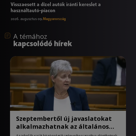
Visszaesett a dízel autók iránti kereslet a
használtautó-piacon
2026. augusztus 09.
Magyarország
A témához
kapcsolódó hírek
Szeptembertől új javaslatokat
alkalmazhatnak az általános
iskolák
Az iskolák saját közösségük igényeihez igazítva dönthetnek