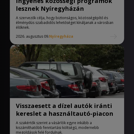
Ingyenes közösségi programok
lesznek Nyíregyházán
A szervezők célja, hogy biztonságos, közösségépítő és
élménydús szabadidős lehetőséget kínáljanak a városban
élőknek.
2026. augusztus 09.
Nyíregyháza
Visszaesett a dízel autók iránti
kereslet a használtautó-piacon
A szakértők szerint a vásárlók egyre inkább a
kiszámíthatóbb fenntartási költségű, modernebb
megoldások felé fordulnak.