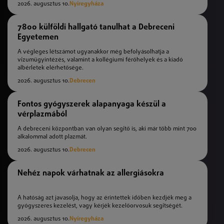
2026. augusztus 10.
Nyíregyháza
7800 külföldi hallgató tanulhat a Debreceni
Egyetemen
A végleges létszámot ugyanakkor még befolyásolhatja a
vízumügyintézés, valamint a kollégiumi férőhelyek és a kiadó
albérletek elérhetősége.
2026. augusztus 10.
Debrecen
Fontos gyógyszerek alapanyaga készül a
vérplazmából
A debreceni központban van olyan segítő is, aki már több mint 700
alkalommal adott plazmát.
2026. augusztus 10.
Debrecen
Nehéz napok várhatnak az allergiásokra
A hatóság azt javasolja, hogy az érintettek időben kezdjék meg a
gyógyszeres kezelést, vagy kérjék kezelőorvosuk segítségét.
2026. augusztus 10.
Nyíregyháza