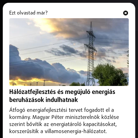
Ezt olvastad már?
Hallgasd és nézd
ONLINE
Elindult a Digitális Állampolgár
weboldal
2025. július 22.
Magyarország
Újabb mérföldkőhöz érkezett a Digitális Állampolgárság
Program.
Hálózatfejlesztés és megújuló energiás
beruházások indulhatnak
Átfogó energiafejlesztési tervet fogadott el a
kormány. Magyar Péter miniszterelnök közlése
szerint bővítik az energiatároló kapacitásokat,
korszerűsítik a villamosenergia-hálózatot.