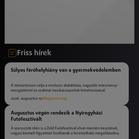
Friss hírek
Súlyos férőhelyhiány van a gyermekvédelemben
A minisztérium célja a rendszer átalakítása, nagyobb intézményi
mozgástérrel és szakmai munkacsoportok létrehozásával.
2026. augusztus 10.
Magyarország
Augusztus végén rendezik a Nyíregyházi
Futófesztivált
A szervezők idén is a Zöld Futófesztivál elvei mentén készülnek,
vagyis kiemelt figyelmet fordítanak a fenntartható megoldásokra.