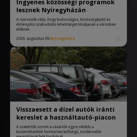
Ingyenes közösségi programok
lesznek Nyíregyházán
A szervezők célja, hogy biztonságos, közösségépítő és
élménydús szabadidős lehetőséget kínáljanak a városban
élőknek.
2026. augusztus 09.
Nyíregyháza
Visszaesett a dízel autók iránti
kereslet a használtautó-piacon
A szakértők szerint a vásárlók egyre inkább a
kiszámíthatóbb fenntartási költségű, modernebb
megoldások felé fordulnak.