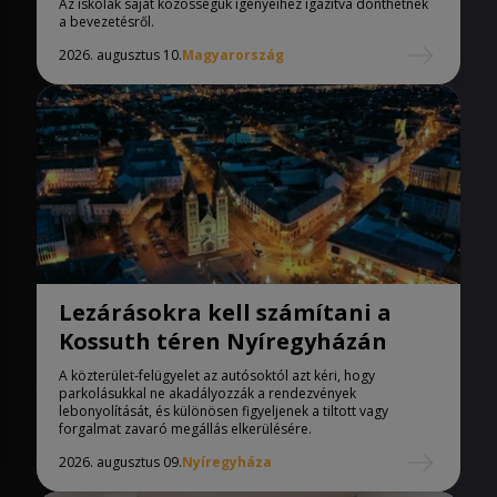
Az iskolák saját közösségük igényeihez igazítva dönthetnek
a bevezetésről.
2026. augusztus 10.
Magyarország
Lezárásokra kell számítani a
Kossuth téren Nyíregyházán
A közterület-felügyelet az autósoktól azt kéri, hogy
parkolásukkal ne akadályozzák a rendezvények
lebonyolítását, és különösen figyeljenek a tiltott vagy
forgalmat zavaró megállás elkerülésére.
2026. augusztus 09.
Nyíregyháza