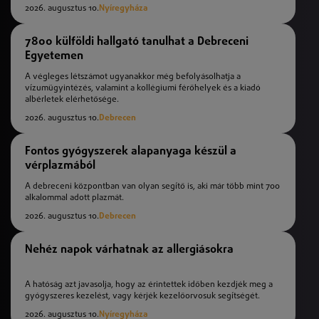
2026. augusztus 10.
Nyíregyháza
7800 külföldi hallgató tanulhat a Debreceni
Egyetemen
A végleges létszámot ugyanakkor még befolyásolhatja a
vízumügyintézés, valamint a kollégiumi férőhelyek és a kiadó
albérletek elérhetősége.
2026. augusztus 10.
Debrecen
Fontos gyógyszerek alapanyaga készül a
vérplazmából
A debreceni központban van olyan segítő is, aki már több mint 700
alkalommal adott plazmát.
2026. augusztus 10.
Debrecen
Nehéz napok várhatnak az allergiásokra
A hatóság azt javasolja, hogy az érintettek időben kezdjék meg a
gyógyszeres kezelést, vagy kérjék kezelőorvosuk segítségét.
2026. augusztus 10.
Nyíregyháza