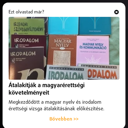
Ezt olvastad már?
Hallgasd és nézd
ONLINE
Elhunyt Ferenc pápa
2025. április 21.
Külföld
A Vatikán hétfőn bejelentette, hogy 88 éves korában
elhunyt Ferenc pápa, a római katolikus egyház első latin-
amerikai vezetője.
Átalakítják a magyarérettségi
követelményeit
Megkezdődött a magyar nyelv és irodalom
érettségi vizsga átalakításának előkészítése.
Bővebben >>