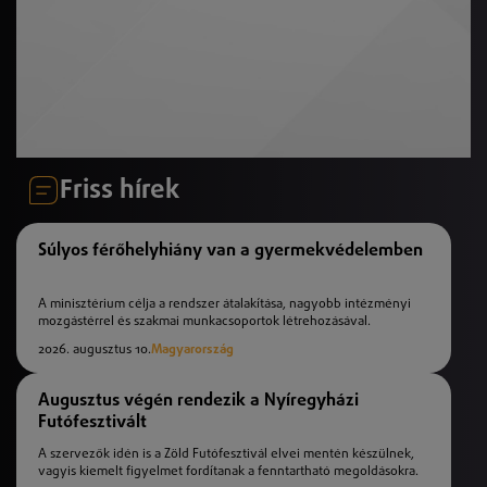
Friss hírek
Súlyos férőhelyhiány van a gyermekvédelemben
A minisztérium célja a rendszer átalakítása, nagyobb intézményi
mozgástérrel és szakmai munkacsoportok létrehozásával.
2026. augusztus 10.
Magyarország
Augusztus végén rendezik a Nyíregyházi
Futófesztivált
A szervezők idén is a Zöld Futófesztivál elvei mentén készülnek,
vagyis kiemelt figyelmet fordítanak a fenntartható megoldásokra.