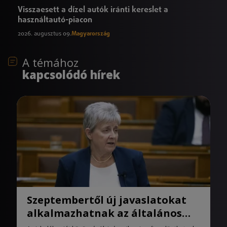
Visszaesett a dízel autók iránti kereslet a
használtautó-piacon
2026. augusztus 09.
Magyarország
A témához
kapcsolódó hírek
Szeptembertől új javaslatokat
alkalmazhatnak az általános
iskolák