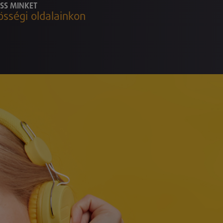
SS MINKET
össégi oldalainkon