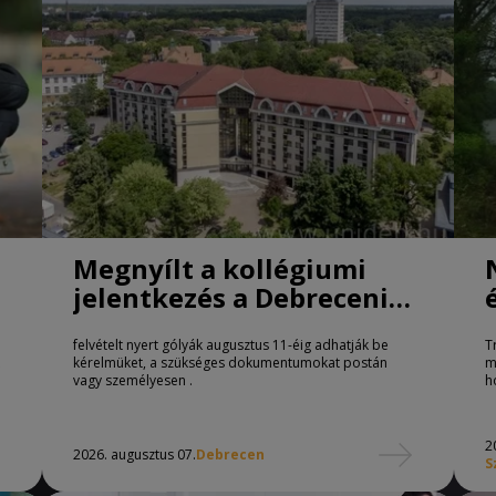
Megnyílt a kollégiumi
jelentkezés a Debreceni
Egyetemen
felvételt nyert gólyák augusztus 11-éig adhatják be
T
kérelmüket, a szükséges dokumentumokat postán
m
vagy személyesen .
h
2
2026. augusztus 07.
Debrecen
S