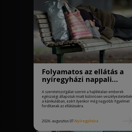
Folyamatos az ellátás a
nyíregyházi nappali
melegedőben
A szeretetszolgálat szerint a hajléktalan emberek
egészségi állapotuk miatt különösen veszélyeztetettek
a kánikulában, ezért ilyenkor még nagyobb figyelmet
fordítanak az ellátásukra.
2026. augusztus 07.
Nyíregyháza