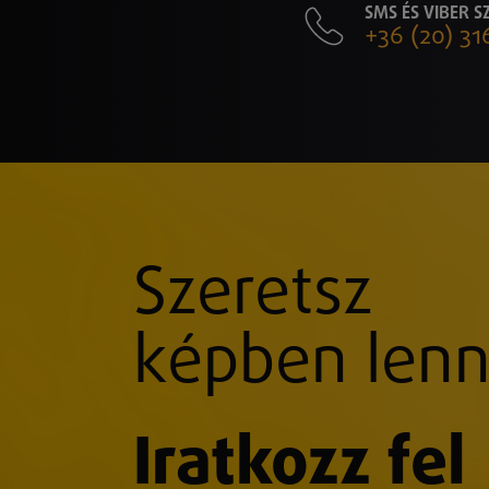
SMS ÉS VIBER 
+36 (20) 31
Szeretsz
képben lenn
Iratkozz fel