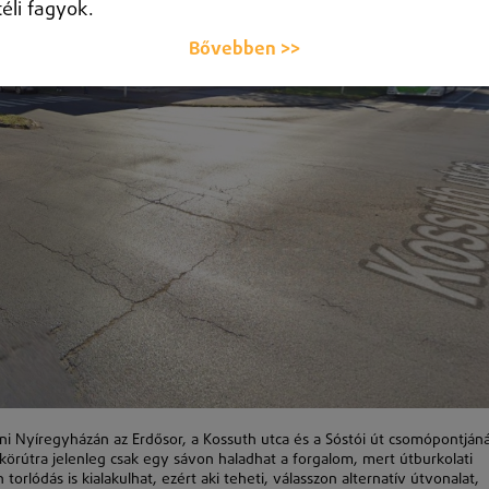
téli fagyok.
Bővebben >>
ülni Nyíregyházán az Erdősor, a Kossuth utca és a Sóstói út csomópontjáná
körútra jelenleg csak egy sávon haladhat a forgalom, mert útburkolati
orlódás is kialakulhat, ezért aki teheti, válasszon alternatív útvonalat,