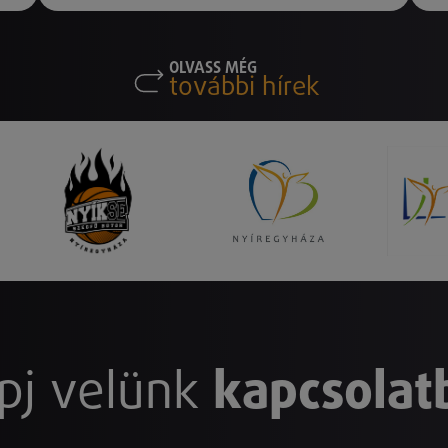
OLVASS MÉG
további hírek
pj velünk
kapcsolat