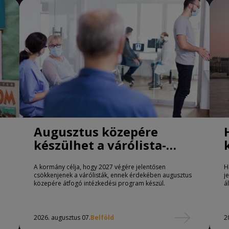
Augusztus közepére
készülhet a várólista-
csökkentő program
A kormány célja, hogy 2027 végére jelentősen
H
csökkenjenek a várólisták, ennek érdekében augusztus
j
közepére átfogó intézkedési program készül.
á
2026. augusztus 07.
Belföld
2