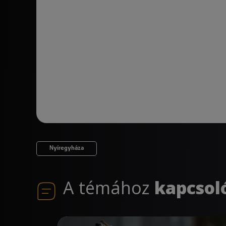
Nyíregyháza
A témához
kapcsol