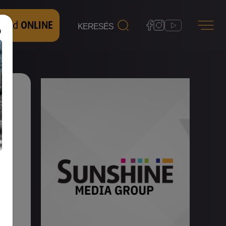
 nézd
ONLINE