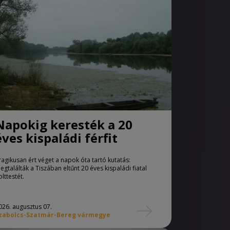
Napokig keresték a 20
éves kispaládi férfit
ragikusan ért véget a napok óta tartó kutatás:
egtalálták a Tiszában eltűnt 20 éves kispaládi fiatal
olttestét.
026. augusztus 07.
zabolcs-Szatmár-Bereg vármegye