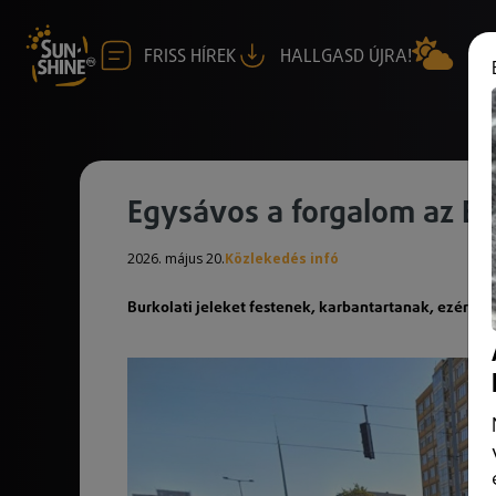
FRISS HÍREK
HALLGASD ÚJRA!
Egysávos a forgalom az Er
2026. május 20.
Közlekedés infó
Burkolati jeleket festenek, karbantartanak, ezért fo