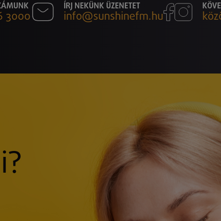
SZÁMUNK
ÍRJ NEKÜNK ÜZENETET
KÖVE
6 3000
info@sunshinefm.hu
köz
i?