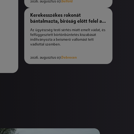
2026. augusztus 07.
Belföld
Kerekesszékes rokonát
bántalmazta, bíróság előtt felel a
férfi
Az ügyészség testi sértés miatt emelt vádat, és
felfüggesztett börtönbüntetés kiszabását
indítványozta a beismerő vallomást tett
vádlottal szemben.
2026. augusztus 07.
Debrecen