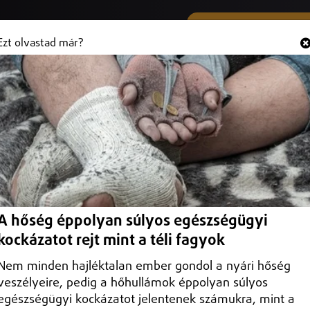
SMS ÉS VIBER SZÁMUNK
Hallgasd és
+36 (20) 316 3000
Ezt olvastad már?
dősornál
rgalomkorlátozásra és jelentős lassulásra kell készülni Nyíregyházán.
A hőség éppolyan súlyos egészségügyi
kockázatot rejt mint a téli fagyok
Nem minden hajléktalan ember gondol a nyári hőség
veszélyeire, pedig a hőhullámok éppolyan súlyos
egészségügyi kockázatot jelentenek számukra, mint a