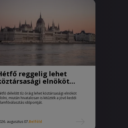
Hétfő reggelig lehet
köztársasági elnököt
jelölni
étfő délelőtt tíz óráig lehet köztársasági elnököt
elölni, miután hivatalosan is kitűzték a jövő keddi
llamfőválasztás időpontját.
026. augusztus 07.
Belföld