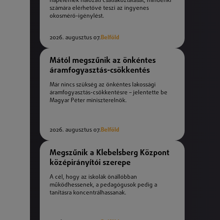
napelemek hálózati csatlakoztatását, mindenki
számára elérhetővé teszi az ingyenes
okosmérő-igénylést.
2026. augusztus 07.
Belföld
Mától megszűnik az önkéntes
áramfogyasztás-csökkentés
Már nincs szükség az önkéntes lakossági
áramfogyasztás-csökkentésre – jelentette be
Magyar Péter miniszterelnök.
2026. augusztus 07.
Belföld
Megszűnik a Klebelsberg Központ
középirányítói szerepe
A cél, hogy az iskolák önállóbban
működhessenek, a pedagógusok pedig a
tanításra koncentrálhassanak.