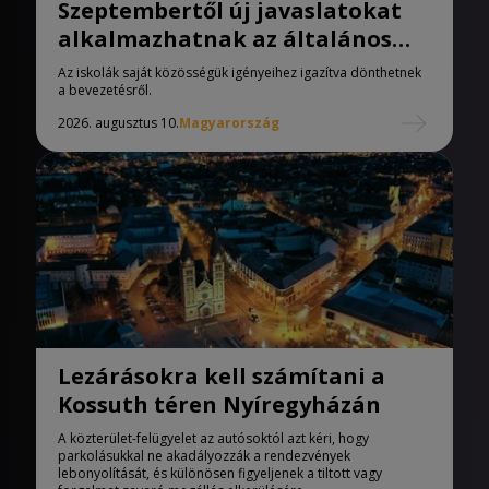
Szeptembertől új javaslatokat
alkalmazhatnak az általános
iskolák
Az iskolák saját közösségük igényeihez igazítva dönthetnek
a bevezetésről.
2026. augusztus 10.
Magyarország
Lezárásokra kell számítani a
Kossuth téren Nyíregyházán
A közterület-felügyelet az autósoktól azt kéri, hogy
parkolásukkal ne akadályozzák a rendezvények
lebonyolítását, és különösen figyeljenek a tiltott vagy