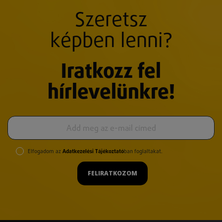
Szeretsz
képben lenni?
Iratkozz fel
hírlevelünkre!
Elfogadom az
Adatkezelési Tájékoztató
ban foglaltakat.
FELIRATKOZOM