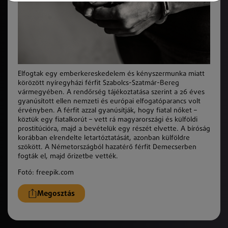
Elfogtak egy emberkereskedelem és kényszermunka miatt
körözött nyíregyházi férfit Szabolcs-Szatmár-Bereg
vármegyében. A rendőrség tájékoztatása szerint a 26 éves
gyanúsított ellen nemzeti és európai elfogatóparancs volt
érvényben. A férfit azzal gyanúsítják, hogy fiatal nőket –
köztük egy fiatalkorút – vett rá magyarországi és külföldi
prostitúcióra, majd a bevételük egy részét elvette. A bíróság
korábban elrendelte letartóztatását, azonban külföldre
szökött. A Németországból hazatérő férfit Demecserben
fogták el, majd őrizetbe vették.
Fotó: freepik.com
Megosztás