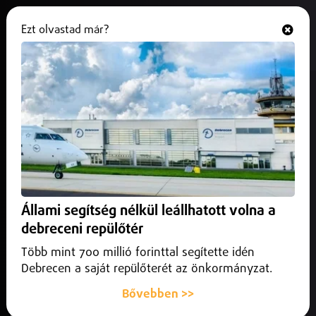
Ezt olvastad már?
Hallgasd és nézd
ONLINE
Demecserben csaptak le a
körözött bűnözőre
2026. június 03.
Szabolcs-Szatmár-Bereg vármegye
Elfogtak egy emberkereskedelem és kényszermunka miatt
körözött nyíregyházi férfit Szabolcs-Szatmár-Bereg
Állami segítség nélkül leállhatott volna a
vármegyében.
debreceni repülőtér
Több mint 700 millió forinttal segítette idén
Debrecen a saját repülőterét az önkormányzat.
Bővebben >>