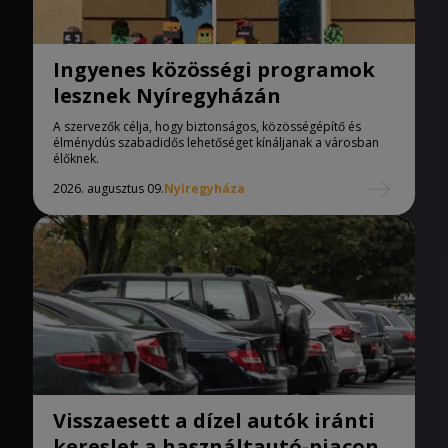
Ingyenes közösségi programok
lesznek Nyíregyházán
A szervezők célja, hogy biztonságos, közösségépítő és
élménydús szabadidős lehetőséget kínáljanak a városban
élőknek.
2026. augusztus 09.
Nyíregyháza
Visszaesett a dízel autók iránti
kereslet a használtautó-piacon