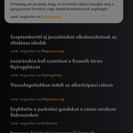
A hatóság azt javasolja, hogy az érintettek időben kezdjék meg a
gyógyszeres kezelést, vagy kérjék kezelőorvosuk segítségét.
2026. augusztus 10.
Nyíregyháza
Szeptembertől új javaslatokat alkalmazhatnak az
általános iskolák
2026. augusztus 10.
Magyarország
Lezárásokra kell számítani a Kossuth téren
Nyíregyházán
2026. augusztus 09.
Nyíregyháza
Visszafogottabban indult az albérletpiaci roham
2026. augusztus 09.
Magyarország
Enyhítette a parkolási gondokat a zónás rendszer
Debrecenben
2026. augusztus 09.
Debrecen