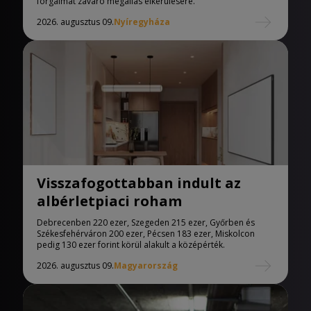
forgalmat zavaró megállás elkerülésére.
2026. augusztus 09.
Nyíregyháza
Visszafogottabban indult az
albérletpiaci roham
Debrecenben 220 ezer, Szegeden 215 ezer, Győrben és
Székesfehérváron 200 ezer, Pécsen 183 ezer, Miskolcon
pedig 130 ezer forint körül alakult a középérték.
2026. augusztus 09.
Magyarország