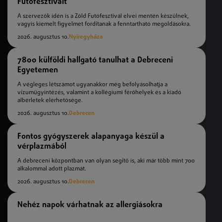
Futófesztivált
A szervezők idén is a Zöld Futófesztivál elvei mentén készülnek,
vagyis kiemelt figyelmet fordítanak a fenntartható megoldásokra.
2026. augusztus 10.
Nyíregyháza
7800 külföldi hallgató tanulhat a Debreceni
Egyetemen
A végleges létszámot ugyanakkor még befolyásolhatja a
vízumügyintézés, valamint a kollégiumi férőhelyek és a kiadó
albérletek elérhetősége.
2026. augusztus 10.
Debrecen
Fontos gyógyszerek alapanyaga készül a
vérplazmából
A debreceni központban van olyan segítő is, aki már több mint 700
alkalommal adott plazmát.
2026. augusztus 10.
Debrecen
Nehéz napok várhatnak az allergiásokra