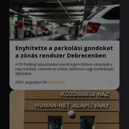
Enyhítette a parkolási gondokat
a zónás rendszer Debrecenben
A DV Parking tapasztalatai szerint egyre többen választják a
napi bérletet, valamint az online, telefonos vagy bankkártyás
díjfizetést.
2026. augusztus 09.
Debrecen