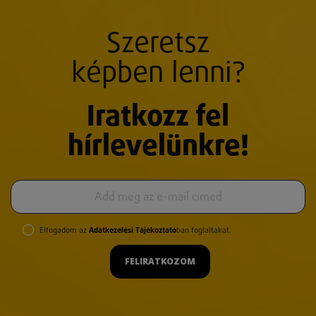
Szeretsz
képben lenni?
Iratkozz fel
hírlevelünkre!
Elfogadom az
Adatkezelési Tájékoztató
ban foglaltakat.
FELIRATKOZOM