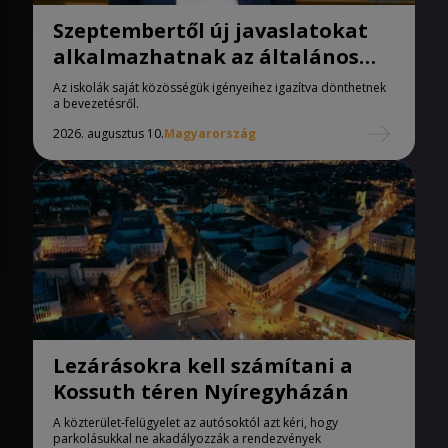
Szeptembertől új javaslatokat
alkalmazhatnak az általános
iskolák
Az iskolák saját közösségük igényeihez igazítva dönthetnek
a bevezetésről.
2026. augusztus 10.
Magyarország
Lezárásokra kell számítani a
Kossuth téren Nyíregyházán
A közterület-felügyelet az autósoktól azt kéri, hogy
parkolásukkal ne akadályozzák a rendezvények