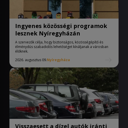
Ingyenes közösségi programok
lesznek Nyíregyházán
A szervezők célja, hogy biztonságos, közösségépítő és
élménydús szabadidős lehetőséget kínáljanak a városban
élőknek.
2026. augusztus 09.
Nyíregyháza
Visszaesett a dízel autók iránti