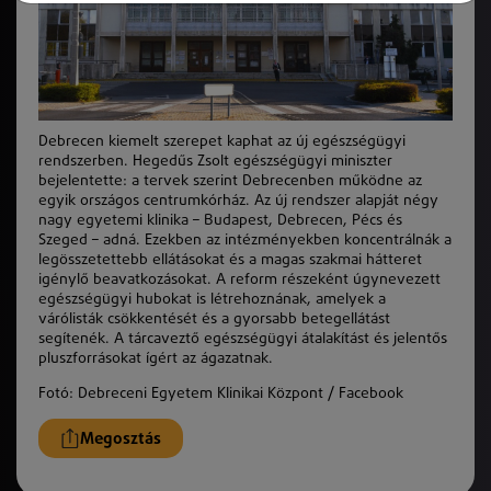
Debrecen kiemelt szerepet kaphat az új egészségügyi
rendszerben. Hegedűs Zsolt egészségügyi miniszter
bejelentette: a tervek szerint Debrecenben működne az
egyik országos centrumkórház. Az új rendszer alapját négy
nagy egyetemi klinika – Budapest, Debrecen, Pécs és
Szeged – adná. Ezekben az intézményekben koncentrálnák a
legösszetettebb ellátásokat és a magas szakmai hátteret
igénylő beavatkozásokat. A reform részeként úgynevezett
egészségügyi hubokat is létrehoznának, amelyek a
várólisták csökkentését és a gyorsabb betegellátást
segítenék. A tárcaveztő egészségügyi átalakítást és jelentős
pluszforrásokat ígért az ágazatnak.
Fotó: Debreceni Egyetem Klinikai Központ / Facebook
Megosztás