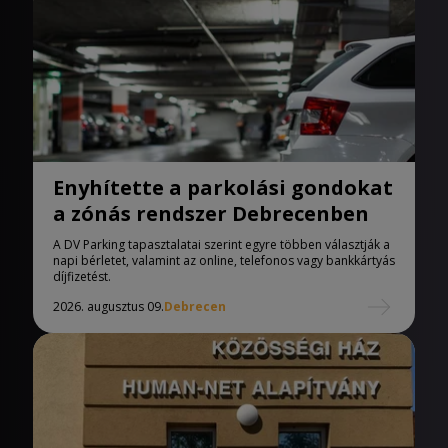
Enyhítette a parkolási gondokat
a zónás rendszer Debrecenben
A DV Parking tapasztalatai szerint egyre többen választják a
napi bérletet, valamint az online, telefonos vagy bankkártyás
díjfizetést.
2026. augusztus 09.
Debrecen