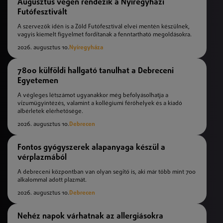
Augusztus végén rendezik a Nyíregyházi
Futófesztivált
A szervezők idén is a Zöld Futófesztivál elvei mentén készülnek,
vagyis kiemelt figyelmet fordítanak a fenntartható megoldásokra.
2026. augusztus 10.
Nyíregyháza
7800 külföldi hallgató tanulhat a Debreceni
Egyetemen
A végleges létszámot ugyanakkor még befolyásolhatja a
vízumügyintézés, valamint a kollégiumi férőhelyek és a kiadó
albérletek elérhetősége.
2026. augusztus 10.
Debrecen
Fontos gyógyszerek alapanyaga készül a
vérplazmából
A debreceni központban van olyan segítő is, aki már több mint 700
alkalommal adott plazmát.
2026. augusztus 10.
Debrecen
Nehéz napok várhatnak az allergiásokra