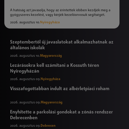
A hatóság azt javasolja, hogy az érintettek időben kezdjék meg a
gyógyszeres kezelést, vagy kérjék kezelőorvosuk segítségét.
2026. augusztus 10.
Nyíregyháza
Szeptembertől új javaslatokat alkalmazhatnak az
általános iskolák
2026. augusztus 10.
Magyarország
Lezárásokra kell számítani a Kossuth téren
Nyíregyházán
2026. augusztus 09.
Nyíregyháza
Visszafogottabban indult az albérletpiaci roham
2026. augusztus 09.
Magyarország
Enyhítette a parkolási gondokat a zónás rendszer
Debrecenben
2026. augusztus 09.
Debrecen