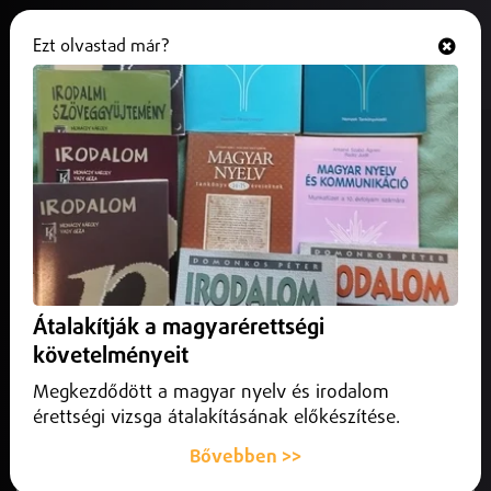
Ezt olvastad már?
Hallgasd és nézd
ONLINE
Debrecenben lesz a centrum
kórházak egyike
2026. május 13.
Belföld
Debrecen kiemelt szerepet kaphat az új egészségügyi
rendszerben, ezt jelentette be Hegedűs Zsolt egészségügyi
Átalakítják a magyarérettségi
miniszter.
követelményeit
Megkezdődött a magyar nyelv és irodalom
érettségi vizsga átalakításának előkészítése.
Bővebben >>