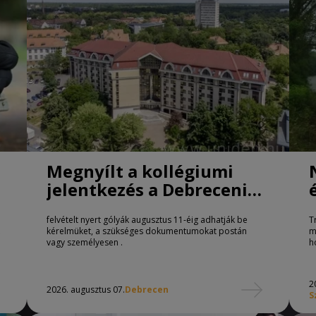
Megnyílt a kollégiumi
jelentkezés a Debreceni
Egyetemen
felvételt nyert gólyák augusztus 11-éig adhatják be
T
kérelmüket, a szükséges dokumentumokat postán
m
vagy személyesen .
h
2
2026. augusztus 07.
Debrecen
S