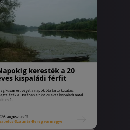
Napokig keresték a 20
éves kispaládi férfit
ragikusan ért véget a napok óta tartó kutatás:
egtalálták a Tiszában eltűnt 20 éves kispaládi fiatal
olttestét.
026. augusztus 07.
zabolcs-Szatmár-Bereg vármegye