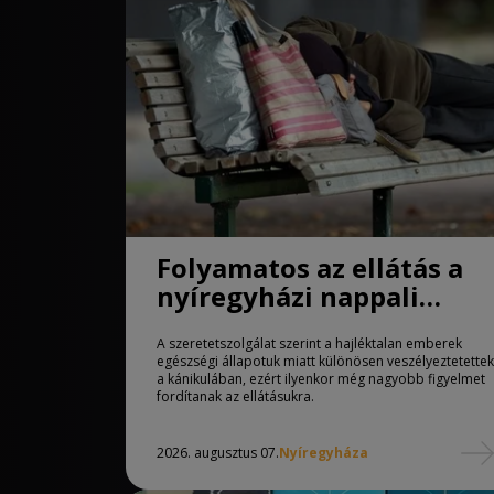
Folyamatos az ellátás a
nyíregyházi nappali
melegedőben
A szeretetszolgálat szerint a hajléktalan emberek
egészségi állapotuk miatt különösen veszélyeztetettek
a kánikulában, ezért ilyenkor még nagyobb figyelmet
fordítanak az ellátásukra.
2026. augusztus 07.
Nyíregyháza