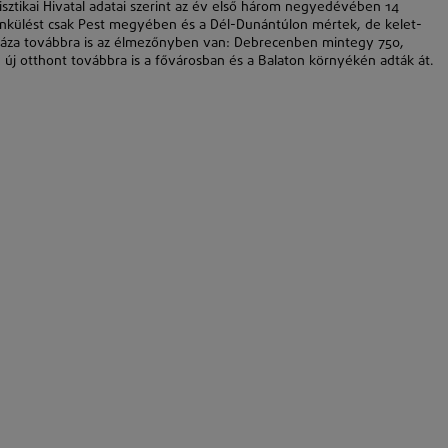
tisztikai Hivatal adatai szerint az év első három negyedévében 14
 Élénkülést csak Pest megyében és a Dél-Dunántúlon mértek, de kelet-
háza továbbra is az élmezőnyben van: Debrecenben mintegy 750,
b új otthont továbbra is a fővárosban és a Balaton környékén adták át.