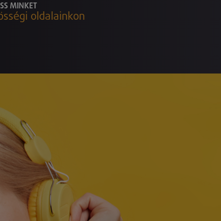
SS MINKET
össégi oldalainkon