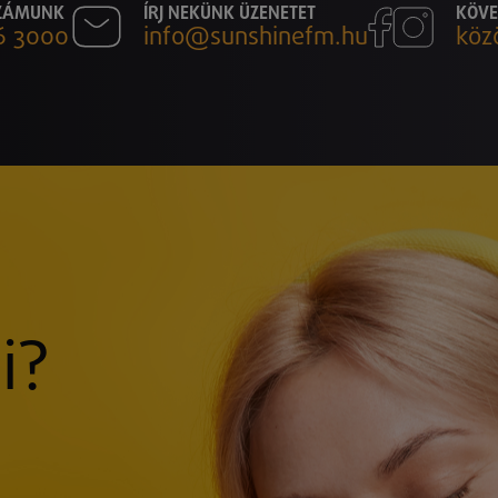
SZÁMUNK
ÍRJ NEKÜNK ÜZENETET
KÖVE
6 3000
info@sunshinefm.hu
köz
i?