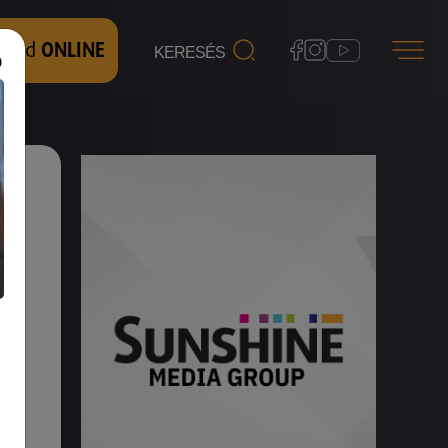
 nézd
ONLINE