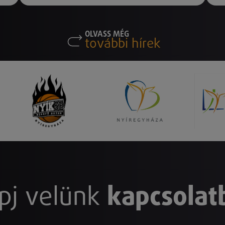
OLVASS MÉG
további hírek
pj velünk
kapcsolat