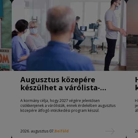
Augusztus közepére
készülhet a várólista-
csökkentő program
A kormány célja, hogy 2027 végére jelentősen
H
csökkenjenek a várólisták, ennek érdekében augusztus
j
közepére átfogó intézkedési program készül.
á
2026. augusztus 07.
Belföld
2