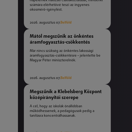
napelemek hálózati csatlakoztatását, mindenki
számára elérhetővé teszi az ingyenes
okosmérő-igénylést.
2026. augusztus 07.
Belföld
Mától megszűnik az önkéntes
áramfogyasztás-csökkentés
Már nincs szükség az önkéntes lakossági
áramfogyasztás-csökkentésre – jelentette be
Magyar Péter miniszterelnök.
2026. augusztus 07.
Belföld
Megszűnik a Klebelsberg Központ
középirányítói szerepe
A cél, hogy az iskolák önállóbban
működhessenek, a pedagógusok pedig a
tanításra koncentrálhassanak.