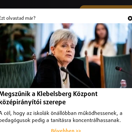
SMS ÉS VIBER SZÁMUNK
Hallgasd és
+36 (20) 316 3000
Ezt olvastad már?
zán is építkeznek
yarországi városaink közül Debrecen és Nyíregyháza továbbra is az
Megszűnik a Klebelsberg Központ
középirányítói szerepe
A cél, hogy az iskolák önállóbban működhessenek, a
pedagógusok pedig a tanításra koncentrálhassanak.
Bővebben >>