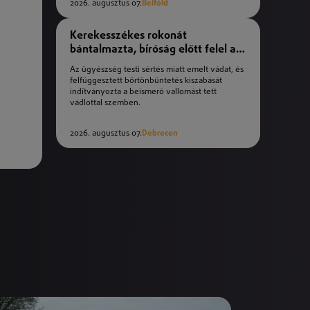
2026. augusztus 07.
Belföld
Kerekesszékes rokonát
bántalmazta, bíróság előtt felel a
férfi
Az ügyészség testi sértés miatt emelt vádat, és
felfüggesztett börtönbüntetés kiszabását
indítványozta a beismerő vallomást tett
vádlottal szemben.
2026. augusztus 07.
Debrecen