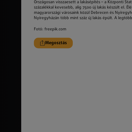
Országosan visszaesett a lakásépítés – a Központi Sta
százalékkal kevesebb, alig 7500 új lakás készült el.
magyarországi városaink közül Debrecen és Nyíregy
Nyíregyházán több mint száz új lakás épült. A legtöb
Fotó: freepik.com
Megosztás