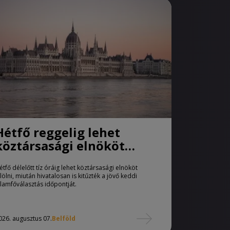
Hétfő reggelig lehet
köztársasági elnököt
jelölni
étfő délelőtt tíz óráig lehet köztársasági elnököt
elölni, miután hivatalosan is kitűzték a jövő keddi
llamfőválasztás időpontját.
026. augusztus 07.
Belföld