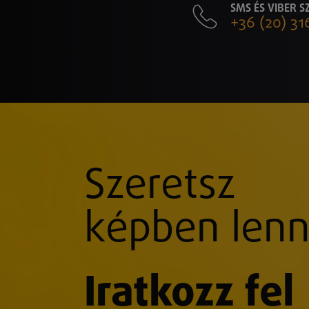
SMS ÉS VIBER 
+36 (20) 31
Szeretsz
képben lenn
Iratkozz fel