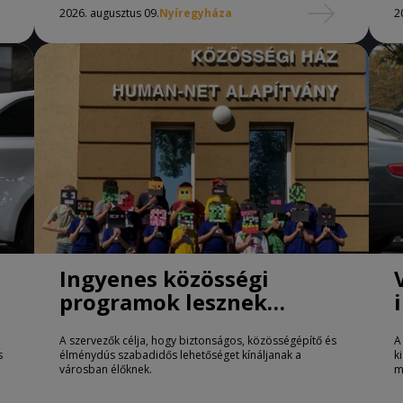
2026. augusztus 09.
Nyíregyháza
2
Ingyenes közösségi
programok lesznek
Nyíregyházán
A szervezők célja, hogy biztonságos, közösségépítő és
A
s
élménydús szabadidős lehetőséget kínáljanak a
k
városban élőknek.
m