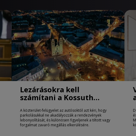
Lezárásokra kell
számítani a Kossuth
téren Nyíregyházán
A közterület-felügyelet az autósoktól azt kéri, hogy
D
parkolásukkal ne akadályozzák a rendezvények
é
lebonyolítását, és különösen figyeljenek a tiltott vagy
M
forgalmat zavaró megállás elkerülésére.
k