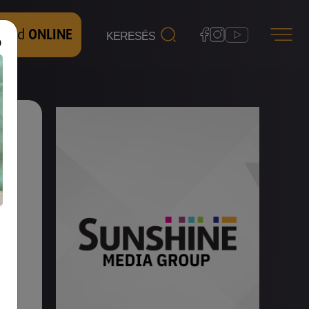
 nézd
ONLINE