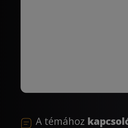
A témához
kapcsol