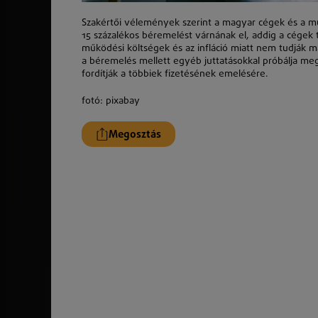
Szakértői vélemények szerint a magyar cégek és a mun
15 százalékos béremelést várnának el, addig a cégek
működési költségek és az infláció miatt nem tudják ma
a béremelés mellett egyéb juttatásokkal próbálja megt
fordítják a többiek fizetésének emelésére.
fotó: pixabay
Megosztás