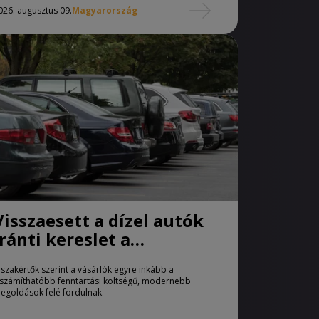
026. augusztus 09.
Magyarország
Visszaesett a dízel autók
iránti kereslet a
használtautó-piacon
 szakértők szerint a vásárlók egyre inkább a
iszámíthatóbb fenntartási költségű, modernebb
egoldások felé fordulnak.