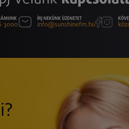
SZÁMUNK
ÍRJ NEKÜNK ÜZENETET
KÖVE
6 3000
info@sunshinefm.hu
köz
i?