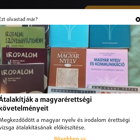
SMS ÉS VIBER SZÁMUNK
Hallgasd és
+36 (20) 316 3000
Ezt olvastad már?
 is pesszimistán látják a
várnának el, addig a cégek többsége csupán 6-9 százalékos emelésre
Átalakítják a magyarérettségi
követelményeit
Megkezdődött a magyar nyelv és irodalom érettségi
vizsga átalakításának előkészítése.
Bővebben >>