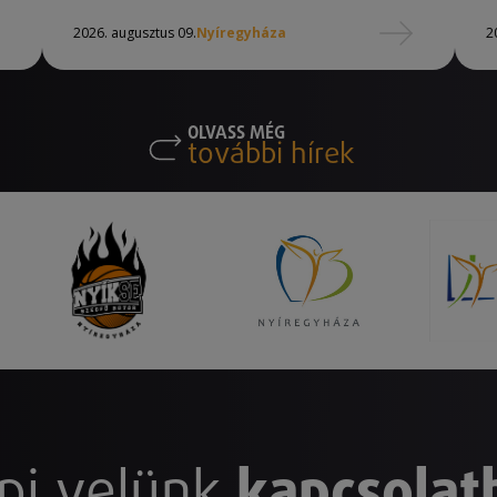
2026. augusztus 09.
Nyíregyháza
2
OLVASS MÉG
további hírek
pj velünk
kapcsolat