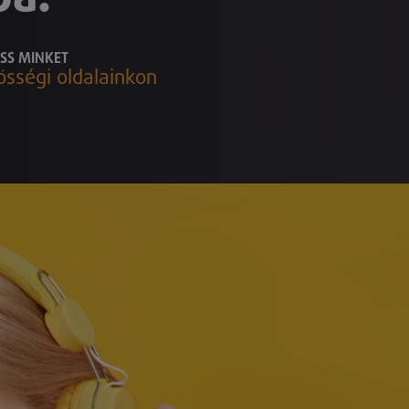
SS MINKET
össégi oldalainkon