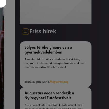
Friss hírek
Súlyos férőhelyhiány van a
gyermekvédelemben
A minisztérium célja a rendszer átalakítása,
nagyobb intézményi mozgástérrel és szakmai
munkacsoportok létrehozásával.
2026. augusztus 10.
Magyarország
Augusztus végén rendezik a
Nyíregyházi Futófesztivált
A szervezők idén is a Zöld Futófesztivál elvei