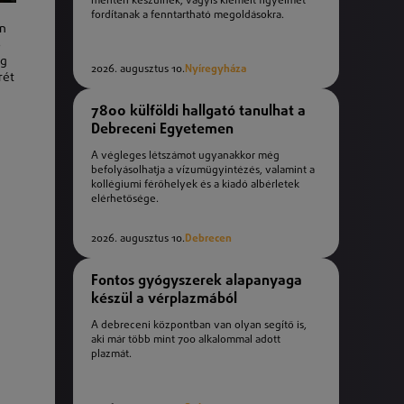
mentén készülnek, vagyis kiemelt figyelmet
fordítanak a fenntartható megoldásokra.
an
ő
ég
2026. augusztus 10.
Nyíregyháza
rét
7800 külföldi hallgató tanulhat a
Debreceni Egyetemen
A végleges létszámot ugyanakkor még
befolyásolhatja a vízumügyintézés, valamint a
kollégiumi férőhelyek és a kiadó albérletek
elérhetősége.
2026. augusztus 10.
Debrecen
Fontos gyógyszerek alapanyaga
készül a vérplazmából
A debreceni központban van olyan segítő is,
aki már több mint 700 alkalommal adott
plazmát.