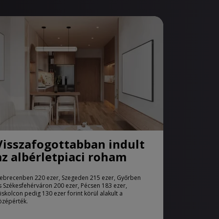
Visszafogottabban indult
az albérletpiaci roham
ebrecenben 220 ezer, Szegeden 215 ezer, Győrben
s Székesfehérváron 200 ezer, Pécsen 183 ezer,
iskolcon pedig 130 ezer forint körül alakult a
özépérték.