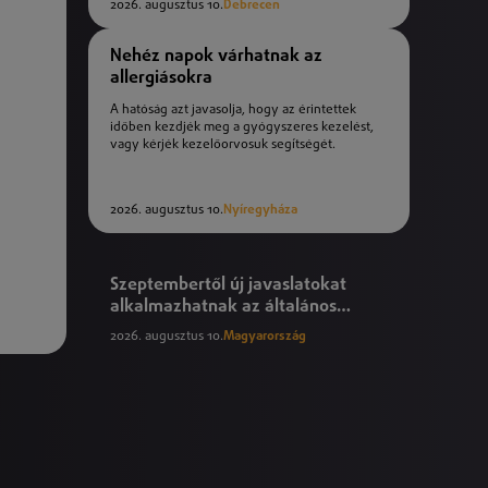
2026. augusztus 10.
Debrecen
Nehéz napok várhatnak az
allergiásokra
A hatóság azt javasolja, hogy az érintettek
időben kezdjék meg a gyógyszeres kezelést,
vagy kérjék kezelőorvosuk segítségét.
2026. augusztus 10.
Nyíregyháza
Szeptembertől új javaslatokat
alkalmazhatnak az általános
iskolák
2026. augusztus 10.
Magyarország