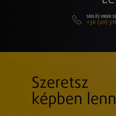
SMS ÉS VIBER 
+36 (20) 31
Szeretsz
képben lenn