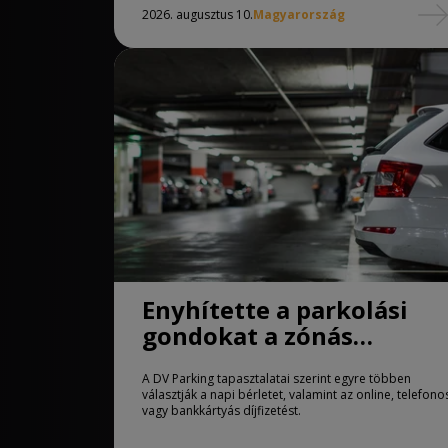
2026. augusztus 10.
Magyarország
Enyhítette a parkolási
gondokat a zónás
rendszer Debrecenben
A DV Parking tapasztalatai szerint egyre többen
választják a napi bérletet, valamint az online, telefono
vagy bankkártyás díjfizetést.