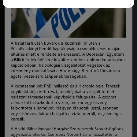
A fiatal férfi után búvárok is kutatnak, miután a
Püspökladányi Rendőrkapitányság a csónakbaleset napján
eltűnés miatt elrendelte a keresését. A Debreceni Egyetem
a
Blikk
érdeklődésére közölte: kedden, doktori kutatásaihoz
kapcsolódóan, halbiológiai vizsgálatokat végeztek az
intézmény munkatársai a Hortobágy–Berettyó főcsatorna
ágotai vészelzáró zsilipének térségében.
A kutatásban két PhD-hallgató és a Hidrobiológiai Tanszék
egyik oktatója vett részt, munkájukat a vizsgált terület
halászati társaságának képviselője felügyelte. A csoport
csónakkal tartózkodott a vízen, amikor egy örvény
felborította a járművet. Négyen ki tudtak úszni, azonban
egy elsőéves doktori hallgató a vízbe merült, és jelenleg is
keresik.
A Hajdú-Bihar Megyei Horgász Szervezetek Szövetségének
ügyvezető elnöke, Cserepes Norbert Ernő hozzátette: a