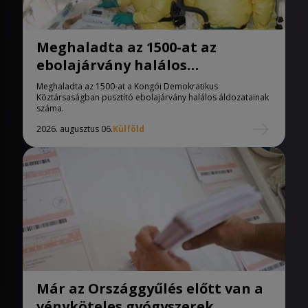
Meghaladta az 1500-at az
ebolajárvány halálos
áldozatainak száma
Meghaladta az 1500-at a Kongói Demokratikus
Köztársaságban pusztító ebolajárvány halálos áldozatainak
száma.
2026. augusztus 06.
Külföld
Már az Országgyűlés előtt van a
vényköteles gyógyszerek