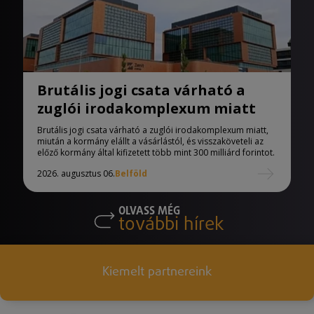
Brutális jogi csata várható a
zuglói irodakomplexum miatt
Brutális jogi csata várható a zuglói irodakomplexum miatt,
miután a kormány elállt a vásárlástól, és visszaköveteli az
előző kormány által kifizetett több mint 300 milliárd forintot.
2026. augusztus 06.
Belföld
OLVASS MÉG
további hírek
Kiemelt partnereink