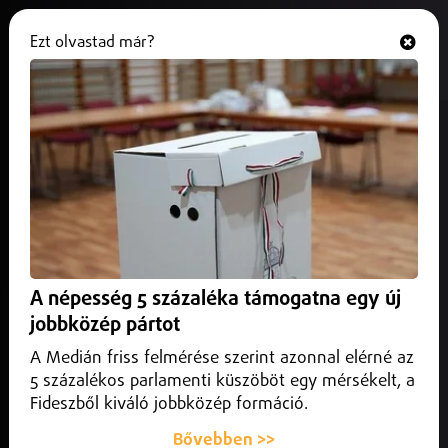
Ezt olvastad már?
Hallgasd és nézd
ONLINE
Búvárok keresik a debreceni
egyetem hallgatóját
2025. október 02.
Debrecen
Kedden eltűnt a Debreceni Egyetem egyik doktori
képzésben részt vevő hallgatója, a 25 éves Huttman Máté,
A népesség 5 százaléka támogatna egy új
miután kutatótársaival együtt a Hortobágy–Berettyó
főcsatorna püspökladányi szakaszán a vízbe borultak
jobbközép pártot
kutatómunkájuk közben.
A Medián friss felmérése szerint azonnal elérné az
5 százalékos parlamenti küszöböt egy mérsékelt, a
Fideszből kiváló jobbközép formáció.
Bővebben >>