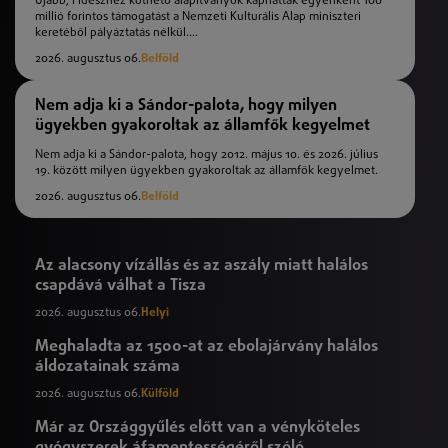
Újabb, Fideszhez köthető alapítványok kaphattak egyenként 100
millió forintos támogatást a Nemzeti Kulturális Alap miniszteri
keretéből pályáztatás nélkül....
2026. augusztus 06.
Belföld
Nem adja ki a Sándor-palota, hogy milyen
ügyekben gyakoroltak az államfők kegyelmet
Nem adja ki a Sándor-palota, hogy 2012. május 10. és 2026. július
19. között milyen ügyekben gyakoroltak az államfők kegyelmet.
2026. augusztus 06.
Belföld
Az alacsony vízállás és az aszály miatt halálos
csapdává válhat a Tisza
2026. augusztus 06.
Helyi
Meghaladta az 1500-at az ebolajárvány halálos
áldozatainak száma
2026. augusztus 06.
Külföld
Már az Országgyűlés előtt van a vényköteles
gyógyszerek áfamentességéről szóló