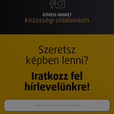
KÖVESS MINKET
közösségi oldalainkon
Szeretsz
képben lenni?
Iratkozz fel
hírlevelünkre!