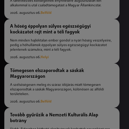
A tanévkezdés költségeinek enyhítésére augusztusban két
alkalommal is utal családtámogatást a Magyar Államkincstár.
2026. augusztus 06.
Belföld
A hőség éppolyan súlyos egészségügyi
kockázatot rejt mint a téli fagyok
Nem minden hajléktalan ember gondol a nyári hőség veszélyeire,
pedig a hőhullámok éppolyan súlyos egészségügyi kockázatot
jelentenek számukra, mint a téli fagyok.
2026. augusztus 06.
Helyi
Tömegesen elszaporodtak a sáskák
Magyarországon
A szélsőségesen meleg és száraz időjárás miatt tömegesen
elszaporodtak a sáskák Magyarországon, különösen az alföldi
területeken.
2026. augusztus 06.
Belföld
Tovább gyűrűzik a Nemzeti Kulturális Alap
botrány