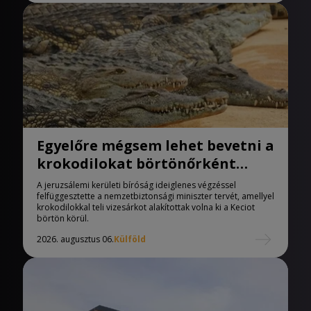
Egyelőre mégsem lehet bevetni a
krokodilokat börtönőrként
Izraelben
A jeruzsálemi kerületi bíróság ideiglenes végzéssel
felfüggesztette a nemzetbiztonsági miniszter tervét, amellyel
krokodilokkal teli vizesárkot alakítottak volna ki a Keciot
börtön körül.
2026. augusztus 06.
Külföld