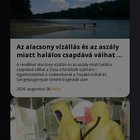
Az alacsony vízállás és az aszály
miatt halálos csapdává válhat a
Tisza
A rendkívül alacsony vízállás és az aszály miatt halálos
csapdává válhat a Tisza a fürdőzők számára –
figyelmeztetnek a szakemberek a Tiszakóródnál és
Gergelyiugornyán történt tragédiák után
2026. augusztus 06.
Helyi