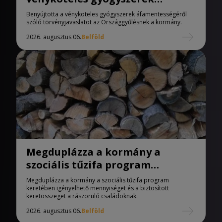
áfamentességéről szóló
Benyújtotta a vényköteles gyógyszerek áfamentességéről
törvényjavaslat
szóló törvényjavaslatot az Országgyűlésnek a kormány.
2026. augusztus 06.
Belföld
Megduplázza a kormány a
szociális tűzifa program
keretében igényelhető
Megduplázza a kormány a szociális tűzifa program
mennyiséget
keretében igényelhető mennyiséget és a biztosított
keretösszeget a rászoruló családoknak.
2026. augusztus 06.
Belföld