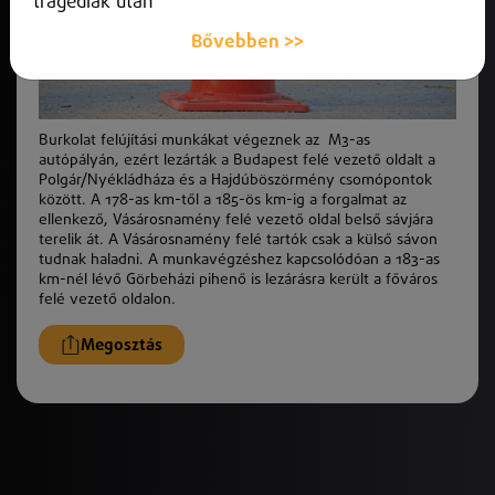
tragédiák után
Bővebben >>
Burkolat felújítási munkákat végeznek az M3-as
autópályán, ezért lezárták a Budapest felé vezető oldalt a
Polgár/Nyékládháza és a Hajdúböszörmény csomópontok
között. A 178-as km-től a 185-ös km-ig a forgalmat az
ellenkező, Vásárosnamény felé vezető oldal belső sávjára
terelik át. A Vásárosnamény felé tartók csak a külső sávon
tudnak haladni. A munkavégzéshez kapcsolódóan a 183-as
km-nél lévő Görbeházi pihenő is lezárásra került a főváros
felé vezető oldalon.
Megosztás