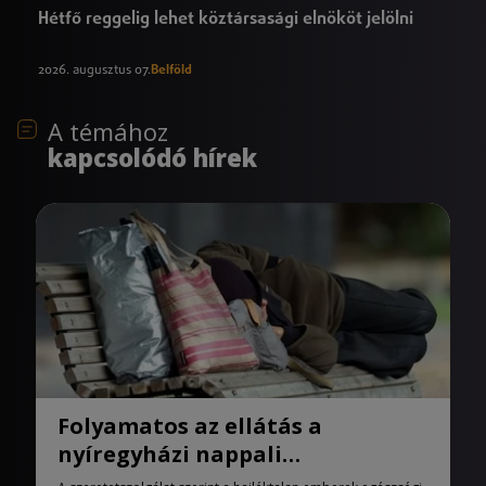
Hétfő reggelig lehet köztársasági elnököt jelölni
2026. augusztus 07.
Belföld
A témához
kapcsolódó hírek
Folyamatos az ellátás a
nyíregyházi nappali
melegedőben