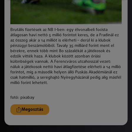
Brutális fizetések az NB I-ben: egy élvonalbeli focista
átlagosan havi nettó 5 millió forintot keres, de a Fradinál ez
az összeg akár a 14 milliót is elérheti – derül ki a klubok
pénzügyi beszámolóiból. Tavaly 35 milliárd forint ment el
bérekre, ennek több mint 80 százalékát a játékosok és
edzők vitték haza. A klubok között azonban óriási
különbségek vannak. A Ferencváros utcahosszal vezet:
náluk a játékosok nettó havi átlagfizetése elérheti a 14 millió
forintot, míg a második helyen álló Puskás Akadémiánál ez
csak hatmillió, a sereghajtó Nyíregyházánál pedig alig másfél
millió forint lehetett.
fotó: pixabay
Megosztás