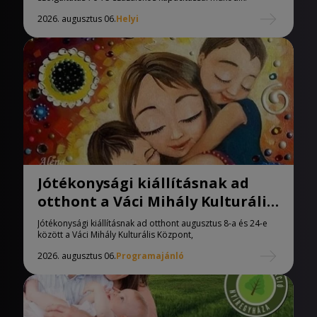
2026. augusztus 06.
Helyi
Jótékonysági kiállításnak ad
otthont a Váci Mihály Kulturális
Központ
Jótékonysági kiállításnak ad otthont augusztus 8-a és 24-e
között a Váci Mihály Kulturális Központ,
2026. augusztus 06.
Programajánló