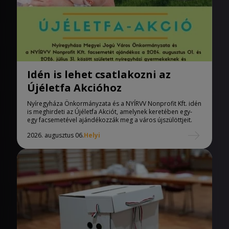
Idén is lehet csatlakozni az
Újéletfa Akcióhoz
Nyíregyháza Önkormányzata és a NYÍRVV Nonprofit Kft. idén
is meghirdeti az Újéletfa Akciót, amelynek keretében egy-
egy facsemetével ajándékozzák meg a város újszülöttjeit.
2026. augusztus 06.
Helyi