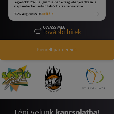
eljárásban
Legkésőbb 2026. augusztus 7-én éjfélig lehet jelentkezni a
szeptemberben induló felsőoktatási képzésekre.
2026. augusztus 06.
Belföld
OLVASS MÉG
további hírek
Kiemelt partnereink
Lépj velünk
kapcsolatba!