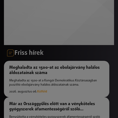
Friss hírek
Meghaladta az 1500-at az ebolajárvány halálos
áldozatainak száma
Meghaladta az 1500-at a Kongói Demokratikus Köztársaságban
pusztító ebolajárvány halálos áldozatainak száma.
2026. augusztus 06.
Külföld
Már az Országgyűlés előtt van a vényköteles
gyógyszerek áfamentességéről szóló
törvényjavaslat
Benyújtotta a vényköteles gyógyszerek áfamentességéről szóló