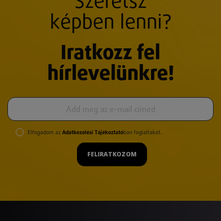
Szeretsz
képben lenni?
Iratkozz fel
hírlevelünkre!
Elfogadom az
Adatkezelési Tájékoztató
ban foglaltakat.
FELIRATKOZOM