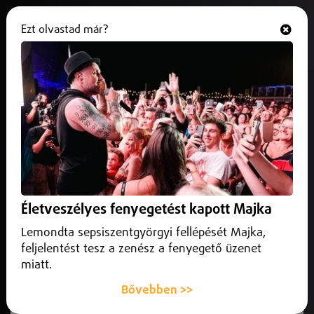
Ezt olvastad már?
Hallgasd és nézd
ONLINE
Brutális fizetések az NB I-ben
2025. június 23.
Belföld
Brutális fizetések az NB I-ben: egy élvonalbeli focista
átlagosan havi nettó 5 millió forintot keres
Életveszélyes fenyegetést kapott Majka
Lemondta sepsiszentgyörgyi fellépését Majka,
feljelentést tesz a zenész a fenyegető üzenet
miatt.
Bővebben >>