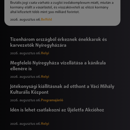
Brutális jogi csata várható a zuglói irodakomplexum miatt, miután a
kormány elállt a vásárlástól, és visszaköveteli az előző kormány
által kifizetett több mint 300 milliárd forintot.
2026. augusztus 06.
Belföld
Tizenhárom országból érkeznek énekkarok és
karvezetők Nyíregyházára
2026. augusztus 06.
Helyi
Megfelelő Nyíregyháza vízellátása a kánikula
ellenére is
2026. augusztus 06.
Helyi
Jótékonysági kiállításnak ad otthont a Váci Mihály
Kulturális Központ
2026. augusztus 06.
Programajánló
Idén is lehet csatlakozni az Újéletfa Akcióhoz
2026. augusztus 06.
Helyi