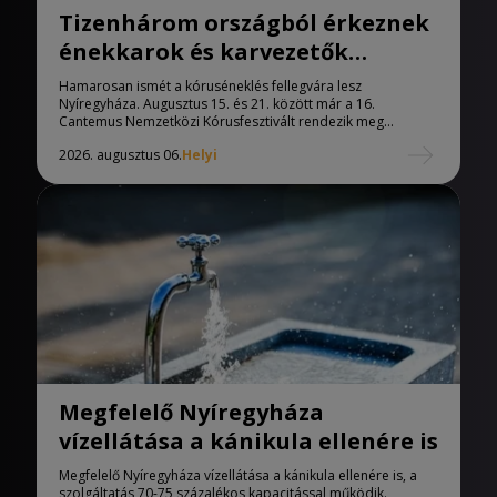
Tizenhárom országból érkeznek
énekkarok és karvezetők
Nyíregyházára
Hamarosan ismét a kóruséneklés fellegvára lesz
Nyíregyháza. Augusztus 15. és 21. között már a 16.
Cantemus Nemzetközi Kórusfesztivált rendezik meg...
2026. augusztus 06.
Helyi
Megfelelő Nyíregyháza
vízellátása a kánikula ellenére is
Megfelelő Nyíregyháza vízellátása a kánikula ellenére is, a
szolgáltatás 70-75 százalékos kapacitással működik.