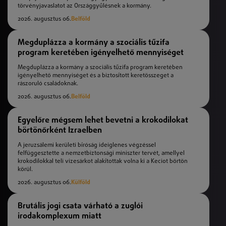
törvényjavaslatot az Országgyűlésnek a kormány.
2026. augusztus 06.
Belföld
Megduplázza a kormány a szociális tűzifa
program keretében igényelhető mennyiséget
Megduplázza a kormány a szociális tűzifa program keretében
igényelhető mennyiséget és a biztosított keretösszeget a
rászoruló családoknak.
2026. augusztus 06.
Belföld
Egyelőre mégsem lehet bevetni a krokodilokat
börtönőrként Izraelben
A jeruzsálemi kerületi bíróság ideiglenes végzéssel
felfüggesztette a nemzetbiztonsági miniszter tervét, amellyel
krokodilokkal teli vizesárkot alakítottak volna ki a Keciot börtön
körül.
2026. augusztus 06.
Külföld
Brutális jogi csata várható a zuglói
irodakomplexum miatt