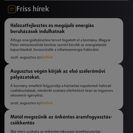
Friss hírek
Hálózatfejlesztés és megújuló energiás
beruházások indulhatnak
Átfogó energiafejlesztési tervet fogadott el a kormány. Magyar
Péter miniszterelnök közlése szerint bővítik az energiatároló
kapacitásokat, korszerűsítik a villamosenergia-hálózatot.
2026. augusztus 07.
Belföld
Augusztus végén kiírják az első szélerőművi
pályázatokat.
A kormány emellett felgyorsítja a háztartási napelemek hálózati
csatlakoztatását, mindenki számára elérhetővé teszi az ingyenes
okosmérő-igénylést.
2026. augusztus 07.
Belföld
Mától megszűnik az önkéntes áramfogyasztás-
csökkentés
Már nincs szükség az önkéntes lakossági áramfogyasztás-