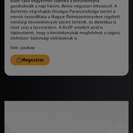
közel 1400 kisgyermek számára a börtönkonyha
gondoskodik a napi három, illetve négyszeri étkezésről. A
Büntetés-végrehajtás Országos Parancsnoksága szerint a
menük összeállítása a Magyar Élelmiszerkönyvben rögzített
minőségi követelmények szerint történik, és dietetikus is
részt vesz a tervezésben. A BvOP emellett arról is
tájékoztatott, hogy a börtönkonyhák megfelelnek a szigorú
élelmiszer-biztonsági előírásoknak is.
fotó: pixabay
Megosztás