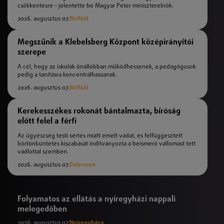
csökkentésre – jelentette be Magyar Péter miniszterelnök.
2026. augusztus 07.
Belföld
Megszűnik a Klebelsberg Központ középirányítói
szerepe
A cél, hogy az iskolák önállóbban működhessenek, a pedagógusok
pedig a tanításra koncentrálhassanak.
2026. augusztus 07.
Belföld
Kerekesszékes rokonát bántalmazta, bíróság
előtt felel a férfi
Az ügyészség testi sértés miatt emelt vádat, és felfüggesztett
börtönbüntetés kiszabását indítványozta a beismerő vallomást tett
vádlottal szemben.
2026. augusztus 07.
Debrecen
Folyamatos az ellátás a nyíregyházi nappali
melegedőben
2026. augusztus 07.
Nyíregyháza