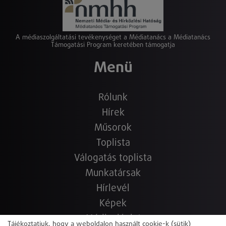
A médiaszolgáltatási tevékenységet a Médiatanács a Médiatanács
Támogatási Program keretében támogatja
Menü
Rólunk
Hírek
Műsorok
Toplista
Válogatás toplista
Munkatársak
Hírlevél
Képek
Médiaajánlat
Tájékoztatjuk, hogy a weboldalon használt cookie-k (sütik)