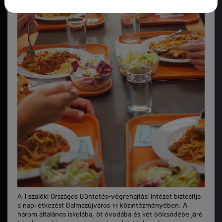
A Tiszalöki Országos Büntetés-végrehajtási Intézet biztosítja
a napi étkezést Balmazújváros 11 közintézményében. A
három általános iskolába, öt óvodába és két bölcsődébe járó