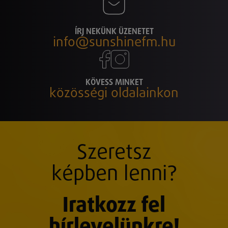
ÍRJ NEKÜNK ÜZENETET
info@sunshinefm.hu
KÖVESS MINKET
közösségi oldalainkon
Szeretsz
képben lenni?
Iratkozz fel
hírlevelünkre!