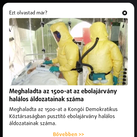
Ezt olvastad már?
Hallgasd és nézd
ONLINE
Börtönkosztot kapnak a
Balmazújvárosi gyerekek
2025. szeptember 09.
Belföld
A Tiszalöki Országos Büntetés-végrehajtási Intézet
biztosítja a napi étkezést Balmazújváros 11
Meghaladta az 1500-at az ebolajárvány
közintézményében.
halálos áldozatainak száma
Meghaladta az 1500-at a Kongói Demokratikus
Köztársaságban pusztító ebolajárvány halálos
áldozatainak száma.
Bővebben >>