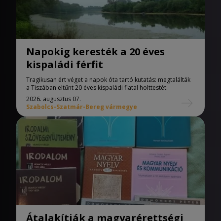
Napokig keresték a 20 éves
kispaládi férfit
Tragikusan ért véget a napok óta tartó kutatás: megtalálták
a Tiszában eltűnt 20 éves kispaládi fiatal holttestét.
2026. augusztus 07.
Szabolcs-Szatmár-Bereg vármegye
Átalakítják a magyarérettségi