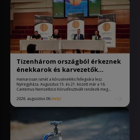
Tizenhárom országból érkeznek
énekkarok és karvezetők
Nyíregyházára
Hamarosan ismét a kóruséneklés fellegvára lesz
Nyíregyháza. Augusztus 15. és 21. között már a 16.
Cantemus Nemzetközi Kórusfesztivált rendezik meg...
2026. augusztus 06.
Helyi