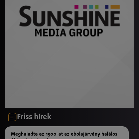
Friss hírek
Meghaladta az 1500-at az ebolajárvány halálos