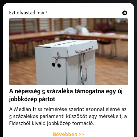
Ezt olvastad már?
Hallgasd és nézd
ONLINE
Bölcsődét adtak át Bökönyben
2025. május 10.
Szabolcs-Szatmár-Bereg vármegye
Az Aprajafalva Bölcsőde két csoportszobájában 28
gyermeket tudnak fogadni.
A népesség 5 százaléka támogatna egy új
jobbközép pártot
A Medián friss felmérése szerint azonnal elérné az
5 százalékos parlamenti küszöböt egy mérsékelt, a
Fideszből kiváló jobbközép formáció.
Bővebben >>