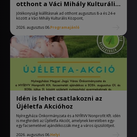
otthont a Váci Mihály Kulturális
Központ
Jótékonysági kiállításnak ad otthont augusztus 8-a és 24-e
között a Váci Mihály Kulturális Központ,
2026. augusztus 06.
Programajánló
Idén is lehet csatlakozni az
Újéletfa Akcióhoz
Nyíregyháza Önkormányzata és a NYÍRVV Nonprofit Kft. idén
is meghirdeti az Újéletfa Akciót, amelynek keretében egy-
egy facsemetével ajándékozzák meg a város újszülöttjeit.
2026. augusztus 06.
Helyi