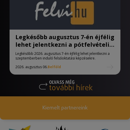
Legkésőbb augusztus 7-én éjfélig
lehet jelentkezni a pótfelvételi
eljárásban
Legkésőbb 2026. augusztus 7-én éjfélig lehet jelentkezni a
szeptemberben induló felsőoktatási képzésekre.
2026. augusztus 06.
Belföld
OLVASS MÉG
további hírek
Kiemelt partnereink