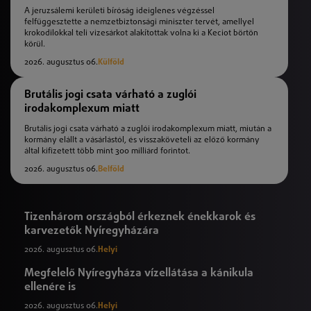
A jeruzsálemi kerületi bíróság ideiglenes végzéssel
felfüggesztette a nemzetbiztonsági miniszter tervét, amellyel
krokodilokkal teli vizesárkot alakítottak volna ki a Keciot börtön
körül.
2026. augusztus 06.
Külföld
Brutális jogi csata várható a zuglói
irodakomplexum miatt
Brutális jogi csata várható a zuglói irodakomplexum miatt, miután a
kormány elállt a vásárlástól, és visszaköveteli az előző kormány
által kifizetett több mint 300 milliárd forintot.
2026. augusztus 06.
Belföld
Tizenhárom országból érkeznek énekkarok és
karvezetők Nyíregyházára
2026. augusztus 06.
Helyi
Megfelelő Nyíregyháza vízellátása a kánikula
ellenére is
2026. augusztus 06.
Helyi