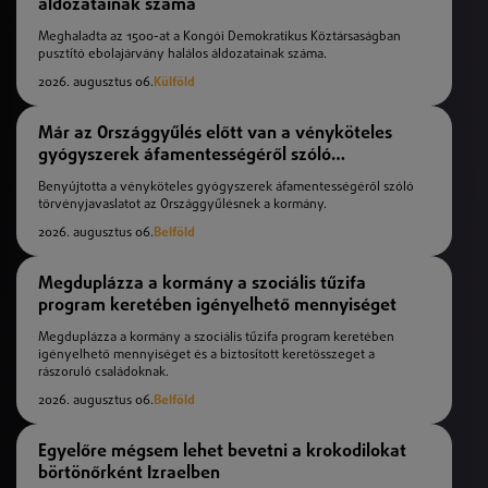
áldozatainak száma
Meghaladta az 1500-at a Kongói Demokratikus Köztársaságban
pusztító ebolajárvány halálos áldozatainak száma.
2026. augusztus 06.
Külföld
Már az Országgyűlés előtt van a vényköteles
gyógyszerek áfamentességéről szóló
törvényjavaslat
Benyújtotta a vényköteles gyógyszerek áfamentességéről szóló
törvényjavaslatot az Országgyűlésnek a kormány.
2026. augusztus 06.
Belföld
Megduplázza a kormány a szociális tűzifa
program keretében igényelhető mennyiséget
Megduplázza a kormány a szociális tűzifa program keretében
igényelhető mennyiséget és a biztosított keretösszeget a
rászoruló családoknak.
2026. augusztus 06.
Belföld
Egyelőre mégsem lehet bevetni a krokodilokat
börtönőrként Izraelben