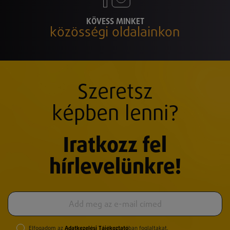
KÖVESS MINKET
közösségi oldalainkon
Szeretsz
képben lenni?
Iratkozz fel
hírlevelünkre!
Elfogadom az
Adatkezelési Tájékoztató
ban foglaltakat.