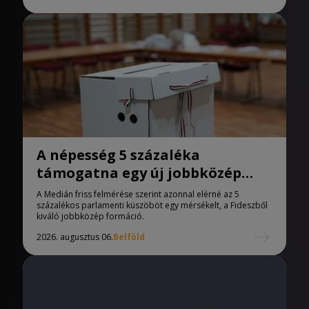
A népesség 5 százaléka
támogatna egy új jobbközép
pártot
A Medián friss felmérése szerint azonnal elérné az 5
százalékos parlamenti küszöböt egy mérsékelt, a Fideszből
kiváló jobbközép formáció.
2026. augusztus 06.
Belföld