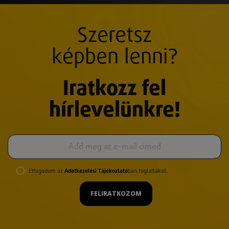
Szeretsz
képben lenni?
Iratkozz fel
hírlevelünkre!
Elfogadom az
Adatkezelési Tájékoztató
ban foglaltakat.
FELIRATKOZOM