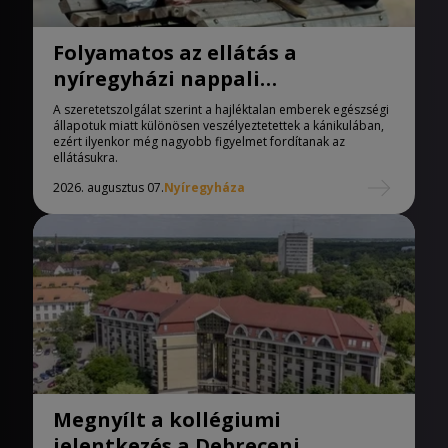
Folyamatos az ellátás a
nyíregyházi nappali
melegedőben
A szeretetszolgálat szerint a hajléktalan emberek egészségi
állapotuk miatt különösen veszélyeztetettek a kánikulában,
ezért ilyenkor még nagyobb figyelmet fordítanak az
ellátásukra.
2026. augusztus 07.
Nyíregyháza
Megnyílt a kollégiumi
jelentkezés a Debreceni