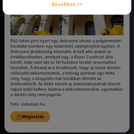
Bővebben >>
Első fokon pert nyert egy debreceni olvasó a polgármesteri
hivatallal szemben egy közérdekű adatigénylési ügyben. A
Debreceni Járásbíróság kimondta: ki kell adni azokat az
értékbecsléseket, amelyek egy, a Bayer Construct által
bérelt, több mint két és fél hektáros terület árveréséhez
készültek. A hivatal arra hivatkozott, hogy az iratok döntés-
előkészítő dokumentumok, a bíróság azonban úgy ítélte
meg, hogy a közgyűlés már korábban döntött az
értékesítésről. Az ítélet szerint az önkormányzatnak tizenöt
napon belül kellene kiadnia a dokumentumokat, ugyanakkor
a döntés még nem jogerős.
Fotó: debrecen.hu
Megosztás