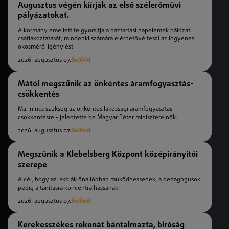
Augusztus végén kiírják az első szélerőművi
pályázatokat.
A kormány emellett felgyorsítja a háztartási napelemek hálózati
csatlakoztatását, mindenki számára elérhetővé teszi az ingyenes
okosmérő-igénylést.
2026. augusztus 07.
Belföld
Mától megszűnik az önkéntes áramfogyasztás-
csökkentés
Már nincs szükség az önkéntes lakossági áramfogyasztás-
csökkentésre – jelentette be Magyar Péter miniszterelnök.
2026. augusztus 07.
Belföld
Megszűnik a Klebelsberg Központ középirányítói
szerepe
A cél, hogy az iskolák önállóbban működhessenek, a pedagógusok
pedig a tanításra koncentrálhassanak.
2026. augusztus 07.
Belföld
Kerekesszékes rokonát bántalmazta, bíróság