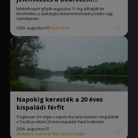
Egyetemen
felvételt nyert gólyák augusztus 11-éig adhatják be
kérelmüket, a szükséges dokumentumokat postán vagy
személyesen .
2026. augusztus 07.
Debrecen
Napokig keresték a 20 éves
kispaládi férfit
Tragikusan ért véget a napok óta tartó kutatás: megtalálták
a Tiszában eltűnt 20 éves kispaládi fiatal holttestét.
2026. augusztus 07.
Szabolcs-Szatmár-Bereg vármegye