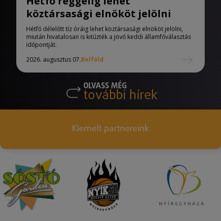
Hétfő reggelig lehet
köztársasági elnököt jelölni
Hétfő délelőtt tíz óráig lehet köztársasági elnököt jelölni,
miután hivatalosan is kitűzték a jövő keddi államfőválasztás
időpontját.
2026. augusztus 07.
Belföld
OLVASS MÉG
további hírek
Kiemelt partnereink