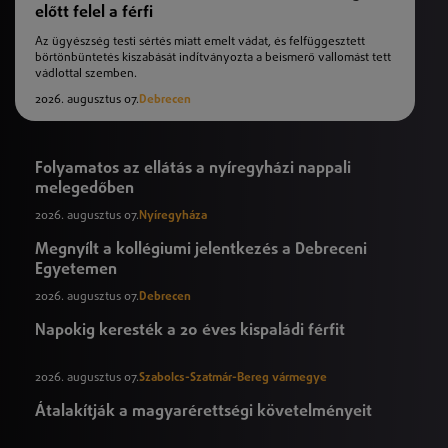
előtt felel a férfi
Az ügyészség testi sértés miatt emelt vádat, és felfüggesztett
börtönbüntetés kiszabását indítványozta a beismerő vallomást tett
vádlottal szemben.
2026. augusztus 07.
Debrecen
Folyamatos az ellátás a nyíregyházi nappali
melegedőben
2026. augusztus 07.
Nyíregyháza
Megnyílt a kollégiumi jelentkezés a Debreceni
Egyetemen
2026. augusztus 07.
Debrecen
Napokig keresték a 20 éves kispaládi férfit
2026. augusztus 07.
Szabolcs-Szatmár-Bereg vármegye
Átalakítják a magyarérettségi követelményeit