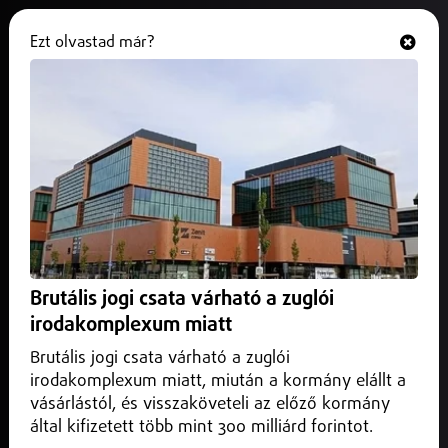
Ezt olvastad már?
Hallgasd és nézd
ONLINE
Bíróság kötelezte a debreceni
hivatalt az értékbecslések
kiadására
2026. június 03.
Debrecen
Első fokon pert nyert egy debreceni olvasó a polgármesteri
Brutális jogi csata várható a zuglói
hivatallal szemben egy közérdekű adatigénylési ügyben.
irodakomplexum miatt
Brutális jogi csata várható a zuglói
irodakomplexum miatt, miután a kormány elállt a
vásárlástól, és visszaköveteli az előző kormány
által kifizetett több mint 300 milliárd forintot.