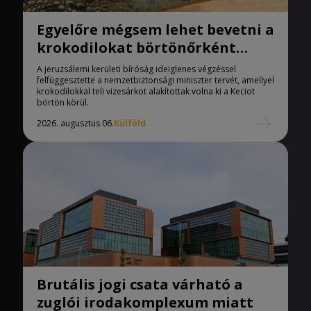
Egyelőre mégsem lehet bevetni a
krokodilokat börtönőrként
Izraelben
A jeruzsálemi kerületi bíróság ideiglenes végzéssel
felfüggesztette a nemzetbiztonsági miniszter tervét, amellyel
krokodilokkal teli vizesárkot alakítottak volna ki a Keciot
börtön körül.
2026. augusztus 06.
Külföld
Brutális jogi csata várható a
zuglói irodakomplexum miatt