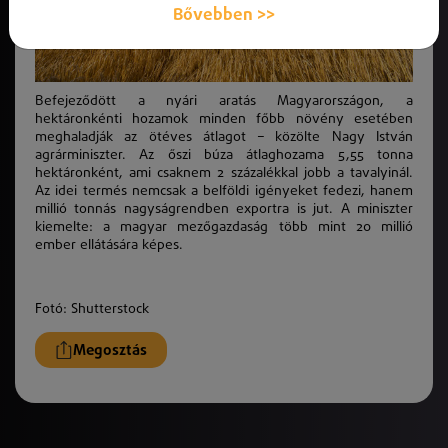
Bővebben >>
Befejeződött a nyári aratás Magyarországon, a
hektáronkénti hozamok minden főbb növény esetében
meghaladják az ötéves átlagot – közölte Nagy István
agrárminiszter. Az őszi búza átlaghozama 5,55 tonna
hektáronként, ami csaknem 2 százalékkal jobb a tavalyinál.
Az idei termés nemcsak a belföldi igényeket fedezi, hanem
millió tonnás nagyságrendben exportra is jut. A miniszter
kiemelte: a magyar mezőgazdaság több mint 20 millió
ember ellátására képes.
Fotó: Shutterstock
Megosztás