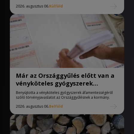
2026. augusztus 06.
Külföld
Már az Országgyűlés előtt van a
vényköteles gyógyszerek
áfamentességéről szóló
Benyújtotta a vényköteles gyógyszerek áfamentességéről
törvényjavaslat
szóló törvényjavaslatot az Országgyűlésnek a kormány.
2026. augusztus 06.
Belföld