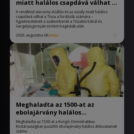
miatt halálos csapdává válhat a
Tisza
A rendkívül alacsony vízállás és az aszály miatt halálos
csapdává válhat a Tisza a fürdőzők számára –
figyelmeztetnek a szakemberek a Tiszakóródnál és
Gergelyiugornyán történt tragédiák után
2026. augusztus 06.
Helyi
Meghaladta az 1500-at az
ebolajárvány halálos
áldozatainak száma
Meghaladta az 1500-at a Kongói Demokratikus
Köztársaságban pusztító ebolajárvány halálos áldozatainak
száma.