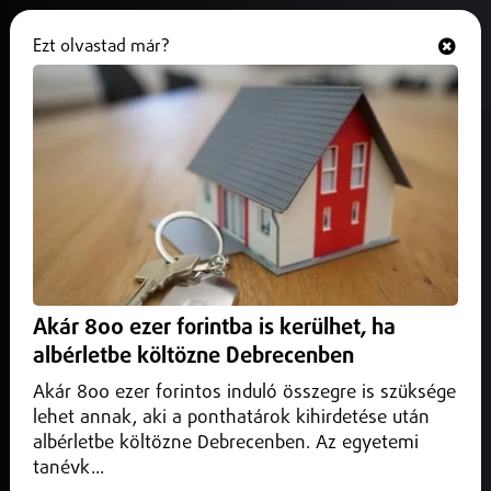
Ezt olvastad már?
Hallgasd és nézd
ONLINE
Befejeződött az aratás
2025. augusztus 13.
Magyarország
Az idei termés nemcsak a belföldi igényeket fedezi, hanem
millió tonnás nagyságrendben exportra is jut.
Akár 800 ezer forintba is kerülhet, ha
albérletbe költözne Debrecenben
Akár 800 ezer forintos induló összegre is szüksége
lehet annak, aki a ponthatárok kihirdetése után
albérletbe költözne Debrecenben. Az egyetemi
tanévk...