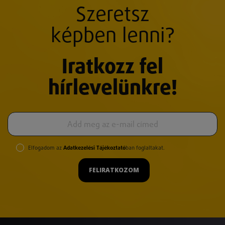
Szeretsz
képben lenni?
Iratkozz fel
hírlevelünkre!
Elfogadom az
Adatkezelési Tájékoztató
ban foglaltakat.
FELIRATKOZOM