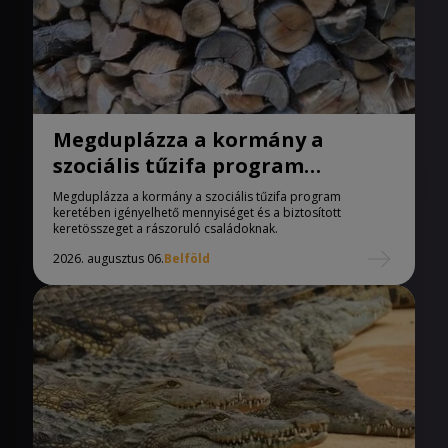
Megduplázza a kormány a
szociális tűzifa program
keretében igényelhető
Megduplázza a kormány a szociális tűzifa program
mennyiséget
keretében igényelhető mennyiséget és a biztosított
keretösszeget a rászoruló családoknak.
2026. augusztus 06.
Belföld