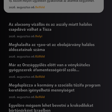
19. között milyen ügyekben gyakoroltak az államfők kegyelmet.
2026. augusztus 06.
Belföld
Az alacsony vízállás és az aszály miatt halálos
csapdává válhat a Tisza
2026. augusztus 06.
Helyi
Meghaladta az 1500-at az ebolajárvány halálos
áldozatainak száma
2026. augusztus 06.
Külföld
Már az Országgyűlés előtt van a vényköteles
gyógyszerek áfamentességéről szóló
törvényjavaslat
2026. augusztus 06.
Belföld
Megduplázza a kormány a szociális tűzifa program
keretében igényelhető mennyiséget
2026. augusztus 06.
Belföld
Egyelőre mégsem lehet bevetni a krokodilokat
börtönőrként Izraelben