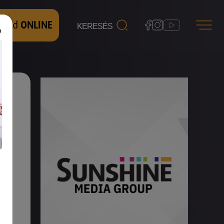
 nézd
ONLINE