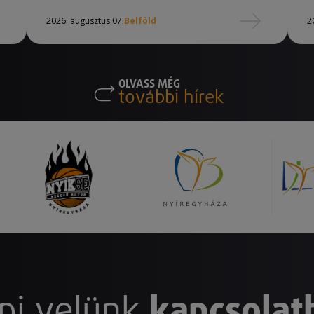
2026. augusztus 07.
Belföld
2
OLVASS MÉG
további hírek
pj velünk
kapcsolat