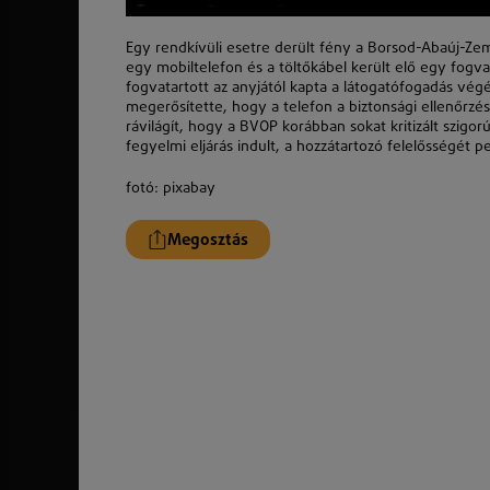
Egy rendkívüli esetre derült fény a Borsod-Abaúj-Ze
egy mobiltelefon és a töltőkábel került elő egy fogvat
fogvatartott az anyjától kapta a látogatófogadás v
megerősítette, hogy a telefon a biztonsági ellenőrzé
rávilágít, hogy a BVOP korábban sokat kritizált szigor
fegyelmi eljárás indult, a hozzátartozó felelősségét p
fotó: pixabay
Megosztás