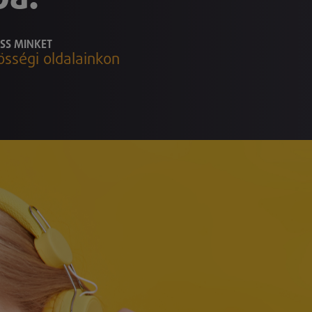
SS MINKET
össégi oldalainkon