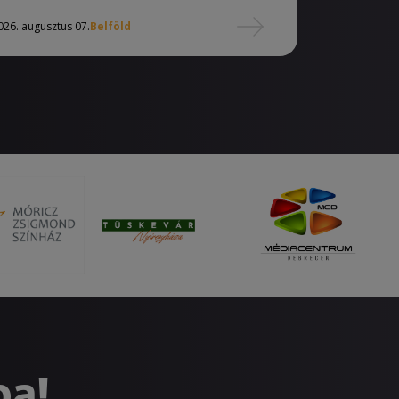
026. augusztus 07.
Belföld
ba!