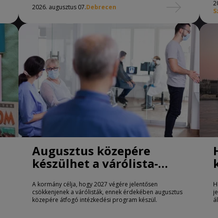
2
2026. augusztus 07.
Debrecen
S
Augusztus közepére
készülhet a várólista-
csökkentő program
A kormány célja, hogy 2027 végére jelentősen
H
csökkenjenek a várólisták, ennek érdekében augusztus
j
közepére átfogó intézkedési program készül.
á