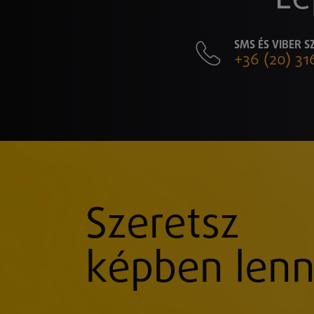
SMS ÉS VIBER 
+36 (20) 31
Szeretsz
képben lenn