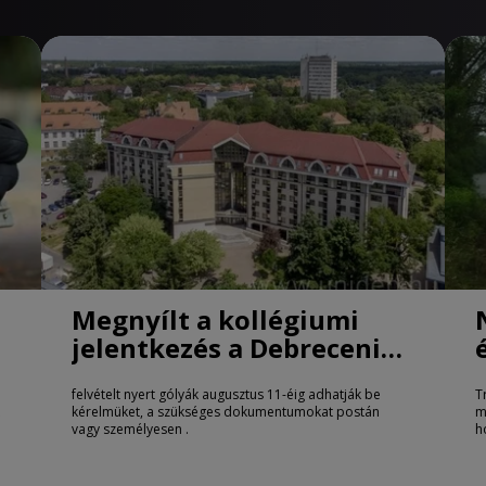
Megnyílt a kollégiumi
jelentkezés a Debreceni
Egyetemen
felvételt nyert gólyák augusztus 11-éig adhatják be
T
kérelmüket, a szükséges dokumentumokat postán
m
vagy személyesen .
h