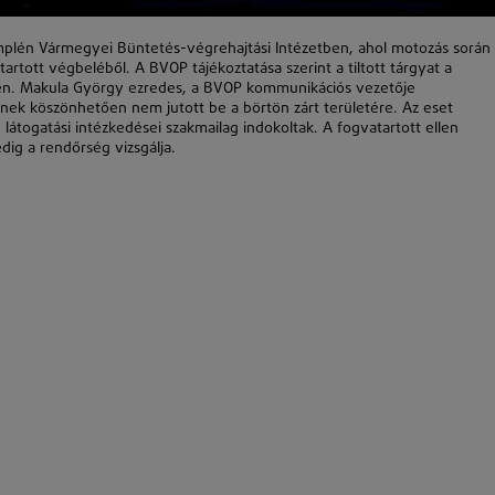
mplén Vármegyei Büntetés-végrehajtási Intézetben, ahol motozás során
artott végbeléből. A BVOP tájékoztatása szerint a tiltott tárgyat a
égén. Makula György ezredes, a BVOP kommunikációs vezetője
snek köszönhetően nem jutott be a börtön zárt területére. Az eset
ú látogatási intézkedései szakmailag indokoltak. A fogvatartott ellen
edig a rendőrség vizsgálja.