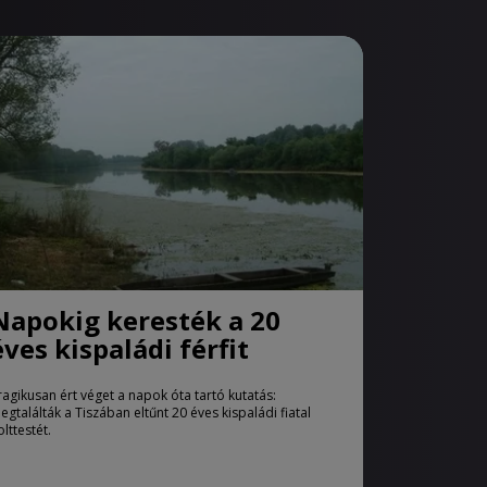
Napokig keresték a 20
éves kispaládi férfit
ragikusan ért véget a napok óta tartó kutatás:
egtalálták a Tiszában eltűnt 20 éves kispaládi fiatal
olttestét.