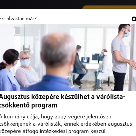
SMS ÉS VIBER SZÁMUNK
Hallgasd és
+36 (20) 316 3000
Ezt olvastad már?
fonos csempész, aki a végbelébe
emplén Vármegyei Büntetés-végrehajtási Intézetben
Augusztus közepére készülhet a várólista-
csökkentő program
A kormány célja, hogy 2027 végére jelentősen
csökkenjenek a várólisták, ennek érdekében augusztus
közepére átfogó intézkedési program készül.