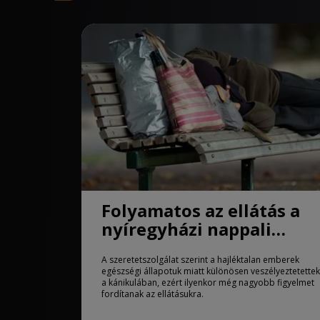
Folyamatos az ellátás a
nyíregyházi nappali
melegedőben
A szeretetszolgálat szerint a hajléktalan emberek
egészségi állapotuk miatt különösen veszélyeztetettek
a kánikulában, ezért ilyenkor még nagyobb figyelmet
fordítanak az ellátásukra.