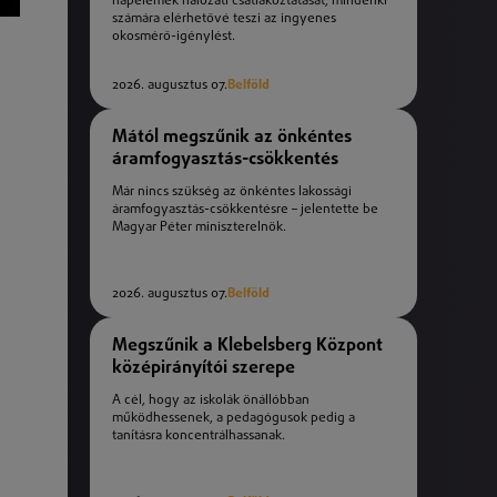
napelemek hálózati csatlakoztatását, mindenki
számára elérhetővé teszi az ingyenes
okosmérő-igénylést.
2026. augusztus 07.
Belföld
Mától megszűnik az önkéntes
áramfogyasztás-csökkentés
Már nincs szükség az önkéntes lakossági
áramfogyasztás-csökkentésre – jelentette be
Magyar Péter miniszterelnök.
2026. augusztus 07.
Belföld
Megszűnik a Klebelsberg Központ
középirányítói szerepe
A cél, hogy az iskolák önállóbban
működhessenek, a pedagógusok pedig a
tanításra koncentrálhassanak.