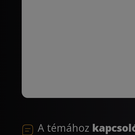
A témához
kapcsol