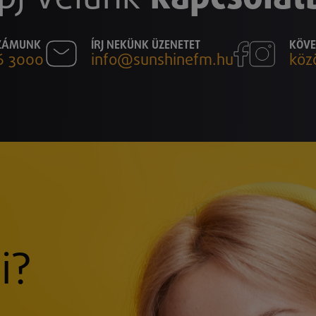
SZÁMUNK
ÍRJ NEKÜNK ÜZENETET
KÖVE
6 3000
info@sunshinefm.hu
köz
i?