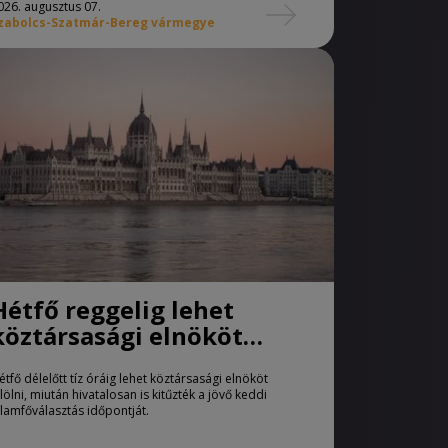
026. augusztus 07.
zabolcs-Szatmár-Bereg vármegye
Hétfő reggelig lehet
köztársasági elnököt
jelölni
étfő délelőtt tíz óráig lehet köztársasági elnököt
elölni, miután hivatalosan is kitűzték a jövő keddi
llamfőválasztás időpontját.