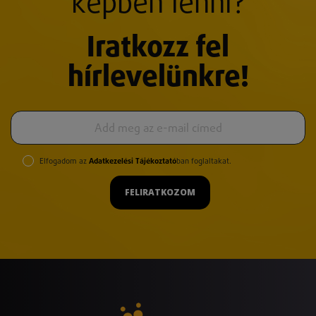
képben lenni?
Iratkozz fel
hírlevelünkre!
Elfogadom az
Adatkezelési Tájékoztató
ban foglaltakat.
FELIRATKOZOM