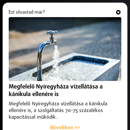
Ezt olvastad már?
Hallgasd és nézd
ONLINE
Az M3-as autópályán
sávelhúzásos terelést építettek ki
Polgár és Görbeháza között.
2025. június 06.
Közlekedés infó
A Vásárosnamény felé vezető oldalt lezárták
Megfelelő Nyíregyháza vízellátása a
kánikula ellenére is
Megfelelő Nyíregyháza vízellátása a kánikula
ellenére is, a szolgáltatás 70-75 százalékos
kapacitással működik.
Bővebben >>