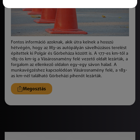
Fontos információ azoknak, akik útra kelnek a hosszú
hétvégén, hogy az M3-as autópályán sávelhúzásos terelést
építettek ki Polgár és Görbeháza között is. A 177-es km-től a
185-ös km-ig a Vásárosnamény felé vezető oldalt lezárták, a
forgalom az ellenkező oldalon egy-egy sávon halad. A
munkavégzéshez kapcsolódóan Vásárosnamény felé, a 183-
as km-nél található Görbeházi pihenőt lezárták.
Megosztás