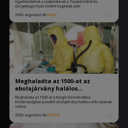
figyelmeztetnek a szakemberek a Tiszakóródnál és
Gergelyiugornyán történt tragédiák után
2026. augusztus 06.
Helyi
Meghaladta az 1500-at az
ebolajárvány halálos
áldozatainak száma
Meghaladta az 1500-at a Kongói Demokratikus
Köztársaságban pusztító ebolajárvány halálos áldozatainak
száma.
2026. augusztus 06.
Külföld