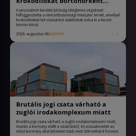
krokodilokat börtönőrként
Izraelben
A jeruzsálemi kerületi bíróság ideiglenes végzéssel
felfüggesztette a nemzetbiztonsági miniszter tervét, amellyel
krokodilokkal teli vizesárkot alakítottak volna ki a Keciot
börtön körül.
2026. augusztus 06.
Külföld
Brutális jogi csata várható a
zuglói irodakomplexum miatt
Brutális jogi csata várható a zuglói irodakomplexum miatt,
miután a kormány elállt a vásárlástól, és visszaköveteli az
előző kormány által kifizetett több mint 300 milliárd forintot.