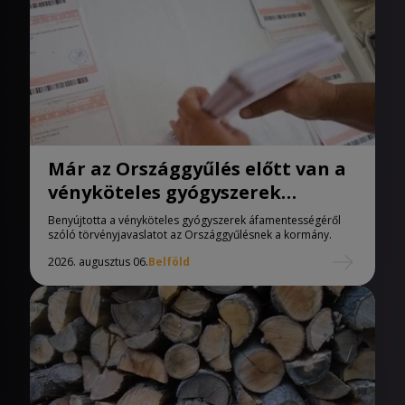
Már az Országgyűlés előtt van a
vényköteles gyógyszerek
áfamentességéről szóló
Benyújtotta a vényköteles gyógyszerek áfamentességéről
törvényjavaslat
szóló törvényjavaslatot az Országgyűlésnek a kormány.
2026. augusztus 06.
Belföld