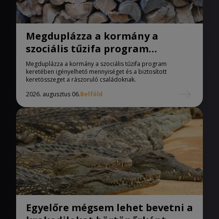
Megduplázza a kormány a
szociális tűzifa program
keretében igényelhető
Megduplázza a kormány a szociális tűzifa program
mennyiséget
keretében igényelhető mennyiséget és a biztosított
keretösszeget a rászoruló családoknak.
2026. augusztus 06.
Belföld
Egyelőre mégsem lehet bevetni a