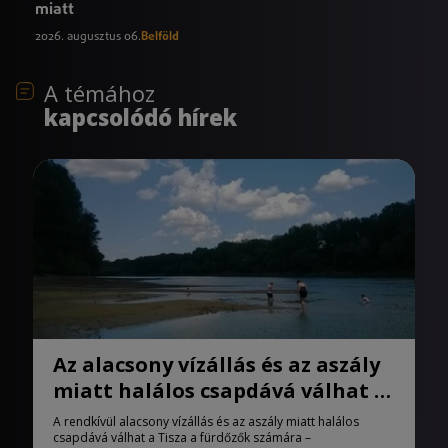
miatt
2026. augusztus 06.
Belföld
A témához
kapcsolódó hírek
Az alacsony vízállás és az aszály
miatt halálos csapdává válhat a
Tisza
A rendkívül alacsony vízállás és az aszály miatt halálos
csapdává válhat a Tisza a fürdőzők számára –