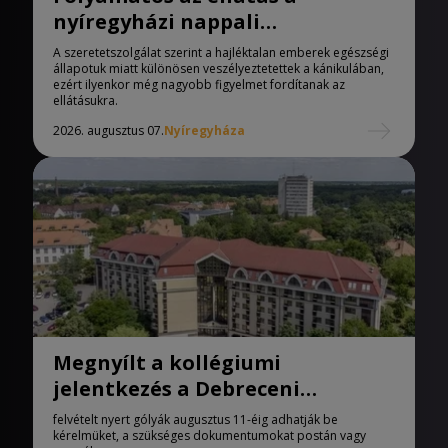
nyíregyházi nappali
melegedőben
A szeretetszolgálat szerint a hajléktalan emberek egészségi
állapotuk miatt különösen veszélyeztetettek a kánikulában,
ezért ilyenkor még nagyobb figyelmet fordítanak az
ellátásukra.
2026. augusztus 07.
Nyíregyháza
Megnyílt a kollégiumi
jelentkezés a Debreceni
Egyetemen
felvételt nyert gólyák augusztus 11-éig adhatják be
kérelmüket, a szükséges dokumentumokat postán vagy