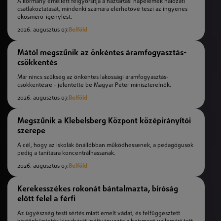
A kormány emellett felgyorsítja a háztartási napelemek hálózati
csatlakoztatását, mindenki számára elérhetővé teszi az ingyenes
okosmérő-igénylést.
2026. augusztus 07.
Belföld
Mától megszűnik az önkéntes áramfogyasztás-
csökkentés
Már nincs szükség az önkéntes lakossági áramfogyasztás-
csökkentésre – jelentette be Magyar Péter miniszterelnök.
2026. augusztus 07.
Belföld
Megszűnik a Klebelsberg Központ középirányítói
szerepe
A cél, hogy az iskolák önállóbban működhessenek, a pedagógusok
pedig a tanításra koncentrálhassanak.
2026. augusztus 07.
Belföld
Kerekesszékes rokonát bántalmazta, bíróság
előtt felel a férfi
Az ügyészség testi sértés miatt emelt vádat, és felfüggesztett