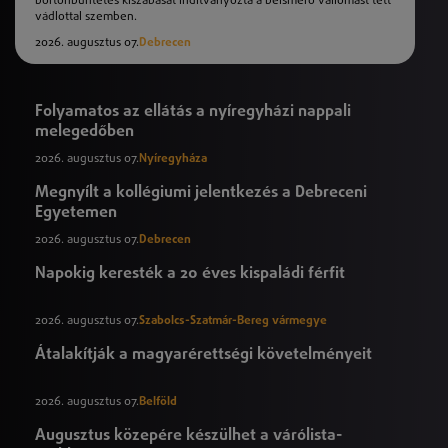
börtönbüntetés kiszabását indítványozta a beismerő vallomást tett
vádlottal szemben.
2026. augusztus 07.
Debrecen
Folyamatos az ellátás a nyíregyházi nappali
melegedőben
2026. augusztus 07.
Nyíregyháza
Megnyílt a kollégiumi jelentkezés a Debreceni
Egyetemen
2026. augusztus 07.
Debrecen
Napokig keresték a 20 éves kispaládi férfit
2026. augusztus 07.
Szabolcs-Szatmár-Bereg vármegye
Átalakítják a magyarérettségi követelményeit
2026. augusztus 07.
Belföld
Augusztus közepére készülhet a várólista-