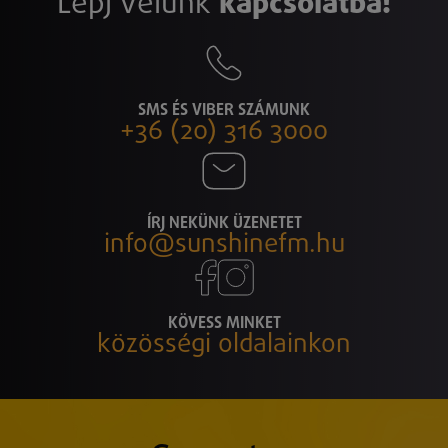
Lépj velünk
kapcsolatba!
SMS ÉS VIBER SZÁMUNK
+36 (20) 316 3000
ÍRJ NEKÜNK ÜZENETET
info@sunshinefm.hu
KÖVESS MINKET
közösségi oldalainkon