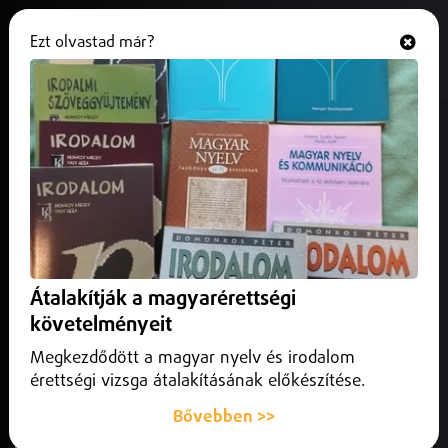
Ezt olvastad már?
Hallgasd és nézd
ONLINE
Az idei aszály leginkább a
kukorica, burgonya és alma
termését veszélyezteti
2025. július 29.
Magyarország
A kutatók szerint az aszályok gyakoribbak és hosszabbak
Átalakítják a magyarérettségi
lesznek.
követelményeit
Megkezdődött a magyar nyelv és irodalom
érettségi vizsga átalakításának előkészítése.
Bővebben >>