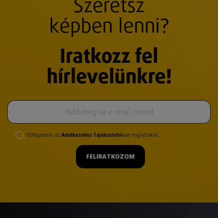
Szeretsz
képben lenni?
Iratkozz fel
hírlevelünkre!
Elfogadom az
Adatkezelési Tájékoztató
ban foglaltakat.
FELIRATKOZOM