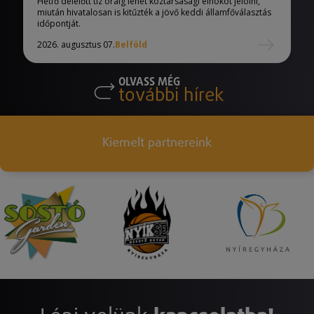
Hétfő délelőtt tíz óráig lehet köztársasági elnököt jelölni,
miután hivatalosan is kitűzték a jövő keddi államfőválasztás
időpontját.
2026. augusztus 07.
Belföld
OLVASS MÉG
további hírek
Kiemelt partnereink