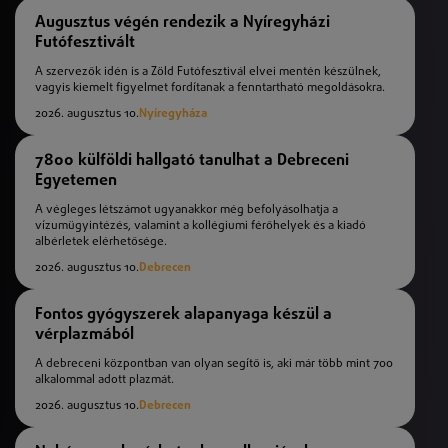
Augusztus végén rendezik a Nyíregyházi
Futófesztivált
A szervezők idén is a Zöld Futófesztivál elvei mentén készülnek,
vagyis kiemelt figyelmet fordítanak a fenntartható megoldásokra.
2026. augusztus 10.
Nyíregyháza
7800 külföldi hallgató tanulhat a Debreceni
Egyetemen
A végleges létszámot ugyanakkor még befolyásolhatja a
vízumügyintézés, valamint a kollégiumi férőhelyek és a kiadó
albérletek elérhetősége.
2026. augusztus 10.
Debrecen
Fontos gyógyszerek alapanyaga készül a
vérplazmából
A debreceni központban van olyan segítő is, aki már több mint 700
alkalommal adott plazmát.
2026. augusztus 10.
Debrecen