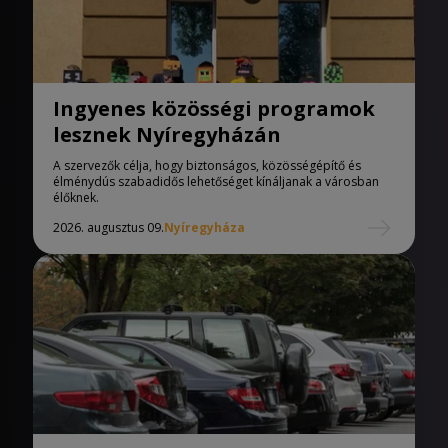
Ingyenes közösségi programok
lesznek Nyíregyházán
A szervezők célja, hogy biztonságos, közösségépítő és
élménydús szabadidős lehetőséget kínáljanak a városban
élőknek.
2026. augusztus 09.
Nyíregyháza