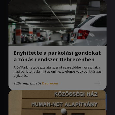
Enyhítette a parkolási gondokat
a zónás rendszer Debrecenben
A DV Parking tapasztalatai szerint egyre többen választják a
napi bérletet, valamint az online, telefonos vagy bankkártyás
díjfizetést.
2026. augusztus 09.
Debrecen