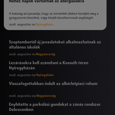
Nehéz napok várhatnak az allergiásokra
A hatóság azt javasolja, hogy az érintettek időben kezdjék meg a
gyógyszeres kezelést, vagy kérjék kezelőorvosuk segítségét.
2026. augusztus 10.
Nyíregyháza
Szeptembertől új javaslatokat alkalmazhatnak az
általános iskolák
2026. augusztus 10.
Magyarország
Lezárásokra kell számítani a Kossuth téren
Nyíregyházán
2026. augusztus 09.
Nyíregyháza
Visszafogottabban indult az albérletpiaci roham
2026. augusztus 09.
Magyarország
Enyhítette a parkolási gondokat a zónás rendszer
Debrecenben