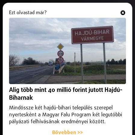
Ezt olvastad már?
Hallgasd és nézd
ONLINE
Az aszályok miatt sürgetővé
váltak a vízmegtartó fejlesztések
2026. június 10.
Belföld
Környezetvédelmi és klímaadaptációs fejlesztésekről
tárgyalt Budapesten Gajdos László élő környezetért felelős
Alig több mint 40 millió forint jutott Hajdú-
miniszter és az Európai Beruházási Bank új alelnöke.
Biharnak
Mindössze két hajdú-bihari település szerepel
nyertesként a Magyar Falu Program két legutóbbi
pályázati felhívásának eredményei között.
Bővebben >>