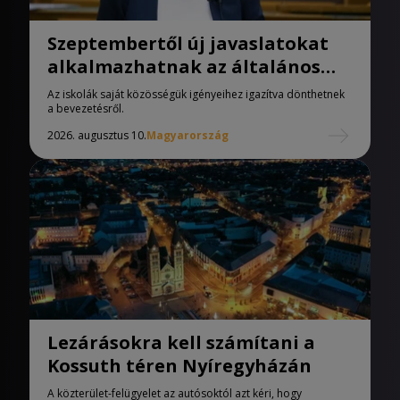
Szeptembertől új javaslatokat
alkalmazhatnak az általános
iskolák
Az iskolák saját közösségük igényeihez igazítva dönthetnek
a bevezetésről.
2026. augusztus 10.
Magyarország
Lezárásokra kell számítani a
Kossuth téren Nyíregyházán
A közterület-felügyelet az autósoktól azt kéri, hogy