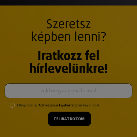
Szeretsz
képben lenni?
Iratkozz fel
hírlevelünkre!
Elfogadom az
Adatkezelési Tájékoztató
ban foglaltakat.
FELIRATKOZOM