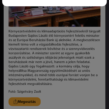
Környezetvédelmi és klímaadaptációs fejlesztésekről tárgyalt
Budapesten Gajdos László élő környezetért felelős miniszter
és az Európai Beruházási Bank új alelnöke. A megbeszélésen
kiemelt téma volt a vízgazdálkodás fejlesztése, a
vízvisszatartó rendszerek bővítése és a szennyvízkezelés
korszerűsítése. A miniszter szerint az egyre gyakoribb
aszályok és szélsőséges időjárási jelenségek miatt ezek a
beruházások már nem a jövő, hanem a jelen feladatai.
Gajdos László úgy fogalmazott: a kormány célja, hogy
helyreállítsa Magyarország együttműködését az uniós
intézményekkel, és minél több európai forrást vonjon be a
környezetvédelmi, fenntarthatósági és klímavédelmi
fejlesztések megvalósítására.
Fotó:
Szigetváry Zsolt
Megosztás