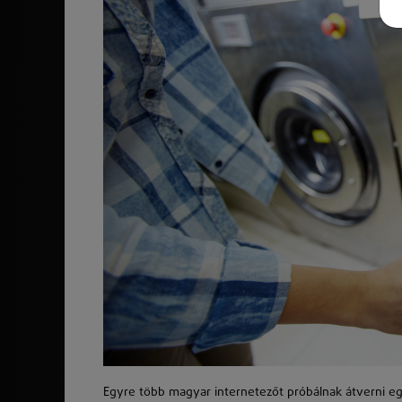
Egyre több magyar internetezőt próbálnak átverni egy