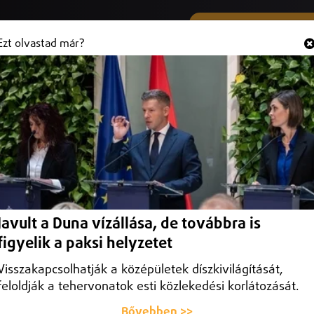
SMS ÉS VIBER SZÁMUNK
Hallgasd és
+36 (20) 316 3000
Ezt olvastad már?
rogram
y háztartási gép csere programnak álcázott online csalással.
Javult a Duna vízállása, de továbbra is
figyelik a paksi helyzetet
Visszakapcsolhatják a középületek díszkivilágítását,
feloldják a tehervonatok esti közlekedési korlátozását.
Bővebben >>