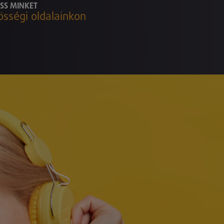
SS MINKET
össégi oldalainkon