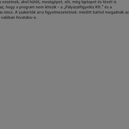
ra vezetnek, ahol hűtőt, mosógépet, sőt, még laptopot és tévét is
, hogy a program nem létezik – a „Pályázatfigyelés Kft.” és a
 nincs. A szakértők arra figyelmezetetnek: mielőtt bárhol megadnák az
 valóban hivatalos-e.