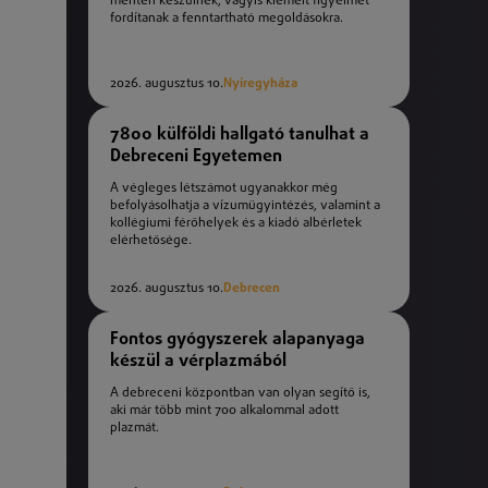
mentén készülnek, vagyis kiemelt figyelmet
fordítanak a fenntartható megoldásokra.
2026. augusztus 10.
Nyíregyháza
7800 külföldi hallgató tanulhat a
Debreceni Egyetemen
A végleges létszámot ugyanakkor még
befolyásolhatja a vízumügyintézés, valamint a
kollégiumi férőhelyek és a kiadó albérletek
elérhetősége.
2026. augusztus 10.
Debrecen
Fontos gyógyszerek alapanyaga
készül a vérplazmából
A debreceni központban van olyan segítő is,
aki már több mint 700 alkalommal adott
plazmát.