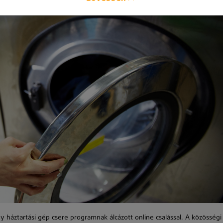
 háztartási gép csere programnak álcázott online csalással. A közösségi