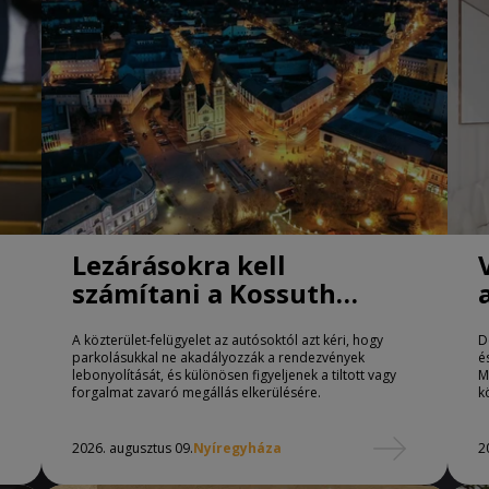
Lezárásokra kell
számítani a Kossuth
téren Nyíregyházán
A közterület-felügyelet az autósoktól azt kéri, hogy
D
parkolásukkal ne akadályozzák a rendezvények
é
lebonyolítását, és különösen figyeljenek a tiltott vagy
M
forgalmat zavaró megállás elkerülésére.
k
2026. augusztus 09.
Nyíregyháza
2