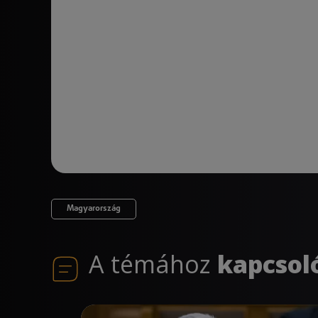
Magyarország
A témához
kapcsol