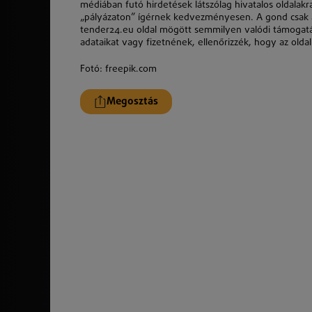
médiában futó hirdetések látszólag hivatalos oldalak
„pályázaton” ígérnek kedvezményesen. A gond csak az
tender24.eu oldal mögött semmilyen valódi támogatás
adataikat vagy fizetnének, ellenőrizzék, hogy az oldal
Fotó: freepik.com
Megosztás