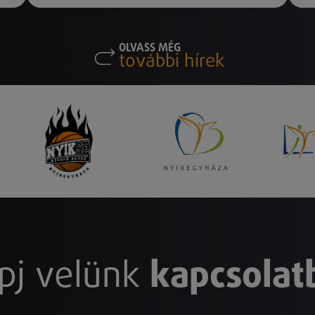
OLVASS MÉG
további hírek
pj velünk
kapcsolat