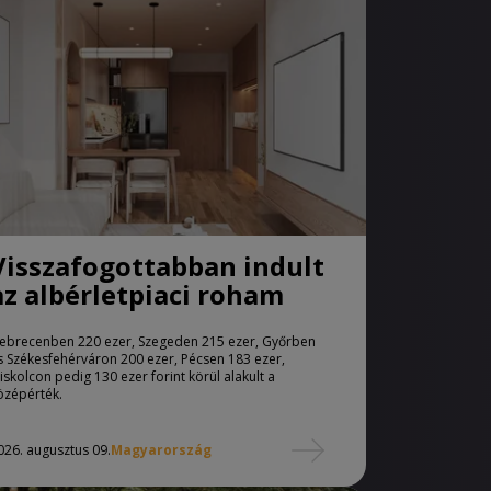
Visszafogottabban indult
az albérletpiaci roham
ebrecenben 220 ezer, Szegeden 215 ezer, Győrben
s Székesfehérváron 200 ezer, Pécsen 183 ezer,
iskolcon pedig 130 ezer forint körül alakult a
özépérték.
026. augusztus 09.
Magyarország