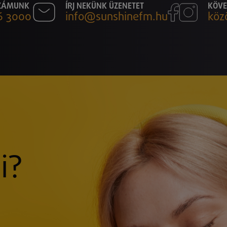
SZÁMUNK
ÍRJ NEKÜNK ÜZENETET
KÖVE
6 3000
info@sunshinefm.hu
köz
i?