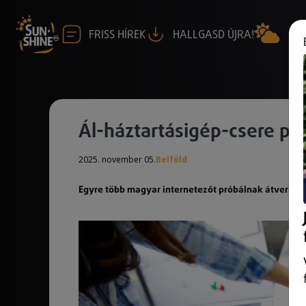
FRISS HÍREK
HALLGASD ÚJRA!
Ál-háztartásigép-csere p
2025. november 05.
Belföld
Egyre több magyar internetezőt próbálnak átverni eg