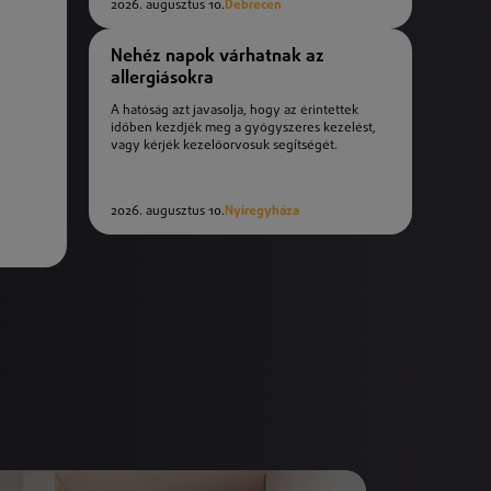
2026. augusztus 10.
Debrecen
Nehéz napok várhatnak az
allergiásokra
A hatóság azt javasolja, hogy az érintettek
időben kezdjék meg a gyógyszeres kezelést,
vagy kérjék kezelőorvosuk segítségét.
2026. augusztus 10.
Nyíregyháza