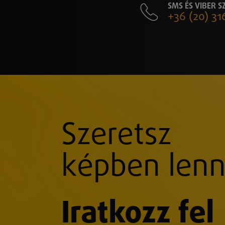
SMS ÉS VIBER 
+36 (20) 31
Szeretsz
képben lenn
Iratkozz fel