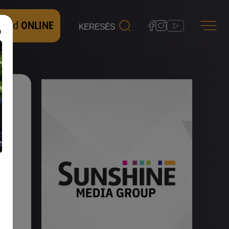
 nézd
ONLINE