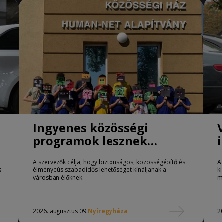
Ingyenes közösségi
programok lesznek
Nyíregyházán
A szervezők célja, hogy biztonságos, közösségépítő és
A
s
élménydús szabadidős lehetőséget kínáljanak a
k
városban élőknek.
m
2026. augusztus 09.
Nyíregyháza
2