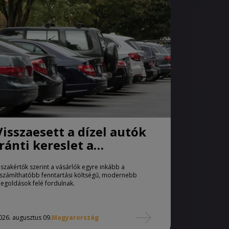
Visszaesett a dízel autók
iránti kereslet a
használtautó-piacon
 szakértők szerint a vásárlók egyre inkább a
iszámíthatóbb fenntartási költségű, modernebb
egoldások felé fordulnak.
026. augusztus 09.
Magyarország