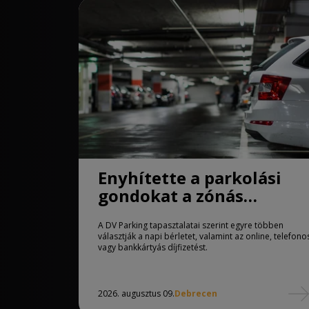
Enyhítette a parkolási
gondokat a zónás
rendszer Debrecenben
A DV Parking tapasztalatai szerint egyre többen
választják a napi bérletet, valamint az online, telefono
vagy bankkártyás díjfizetést.
2026. augusztus 09.
Debrecen