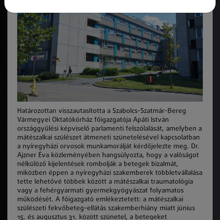
Határozottan visszautasította a Szabolcs-Szatmár-Bereg
Vármegyei Oktatókórház főigazgatója Apáti István
országgyűlési képviselő parlamenti felszólalását, amelyben a
mátészalkai szülészet átmeneti szünetelésével kapcsolatban
a nyíregyházi orvosok munkamorálját kérdőjelezte meg. Dr.
Ajzner Éva közleményében hangsúlyozta, hogy a valóságot
nélkülöző kijelentések rombolják a betegek bizalmát,
miközben éppen a nyíregyházi szakemberek többletvállalása
tette lehetővé többek között a mátészalkai traumatológia
vagy a fehérgyarmati gyermekgyógyászat folyamatos
működését. A főigazgató emlékeztetett: a mátészalkai
szülészeti fekvőbeteg-ellátás szakemberhiány miatt június
15. és augusztus 31. között szünetel, a betegeket