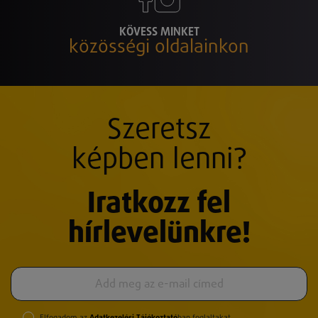
KÖVESS MINKET
közösségi oldalainkon
Szeretsz
képben lenni?
Iratkozz fel
hírlevelünkre!
Elfogadom az
Adatkezelési Tájékoztató
ban foglaltakat.