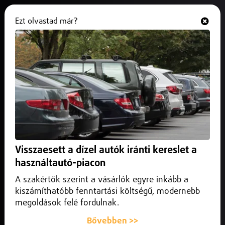
Ezt olvastad már?
Hallgasd és nézd
ONLINE
A Vármegyei Oktatókórház
főigazgatója visszautasítja Apáti
István vádjait
2026. június 26.
Helyi
Határozottan visszautasította a Szabolcs-Szatmár-Bereg
Visszaesett a dízel autók iránti kereslet a
Vármegyei Oktatókórház főigazgatója Apáti István
használtautó-piacon
országgyűlési képviselő parlamenti felszólalását,
amelyben a mátészalkai szülészet átmeneti szünetelésével
A szakértők szerint a vásárlók egyre inkább a
kapcsolatban a nyíregyházi orvosok munkamorálját
kiszámíthatóbb fenntartási költségű, modernebb
kérdőjelezte meg.
megoldások felé fordulnak.
Bővebben >>