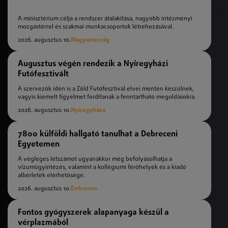
A minisztérium célja a rendszer átalakítása, nagyobb intézményi
mozgástérrel és szakmai munkacsoportok létrehozásával.
2026. augusztus 10.
Magyarország
Augusztus végén rendezik a Nyíregyházi
Futófesztivált
A szervezők idén is a Zöld Futófesztivál elvei mentén készülnek,
vagyis kiemelt figyelmet fordítanak a fenntartható megoldásokra.
2026. augusztus 10.
Nyíregyháza
7800 külföldi hallgató tanulhat a Debreceni
Egyetemen
A végleges létszámot ugyanakkor még befolyásolhatja a
vízumügyintézés, valamint a kollégiumi férőhelyek és a kiadó
albérletek elérhetősége.
2026. augusztus 10.
Debrecen
Fontos gyógyszerek alapanyaga készül a
vérplazmából