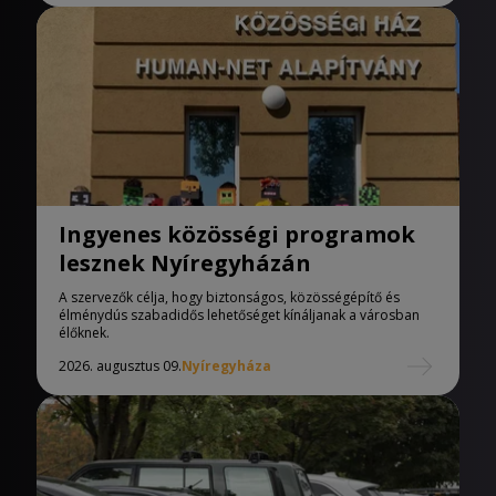
Ingyenes közösségi programok
lesznek Nyíregyházán
A szervezők célja, hogy biztonságos, közösségépítő és
élménydús szabadidős lehetőséget kínáljanak a városban
élőknek.
2026. augusztus 09.
Nyíregyháza