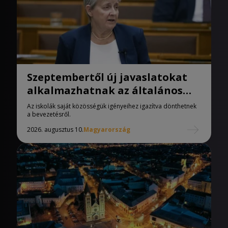
Szeptembertől új javaslatokat
alkalmazhatnak az általános
iskolák
Az iskolák saját közösségük igényeihez igazítva dönthetnek
a bevezetésről.
2026. augusztus 10.
Magyarország