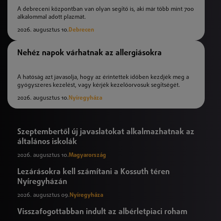
A debreceni központban van olyan segítő is, aki már több mint 700
alkalommal adott plazmát.
2026. augusztus 10.
Debrecen
Nehéz napok várhatnak az allergiásokra
A hatóság azt javasolja, hogy az érintettek időben kezdjék meg a
gyógyszeres kezelést, vagy kérjék kezelőorvosuk segítségét.
2026. augusztus 10.
Nyíregyháza
Szeptembertől új javaslatokat alkalmazhatnak az
általános iskolák
2026. augusztus 10.
Magyarország
Lezárásokra kell számítani a Kossuth téren
Nyíregyházán
2026. augusztus 09.
Nyíregyháza
Visszafogottabban indult az albérletpiaci roham