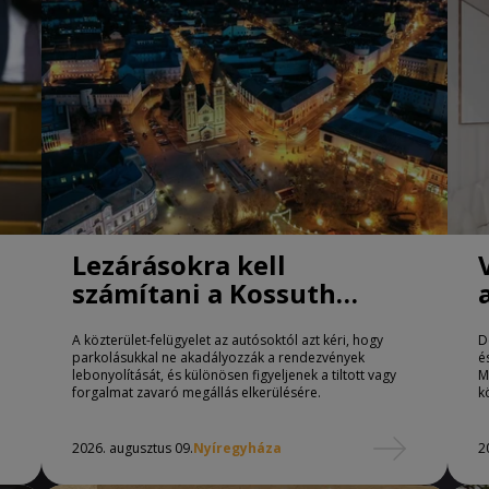
Lezárásokra kell
számítani a Kossuth
téren Nyíregyházán
A közterület-felügyelet az autósoktól azt kéri, hogy
D
parkolásukkal ne akadályozzák a rendezvények
é
lebonyolítását, és különösen figyeljenek a tiltott vagy
M
forgalmat zavaró megállás elkerülésére.
k
2026. augusztus 09.
Nyíregyháza
2