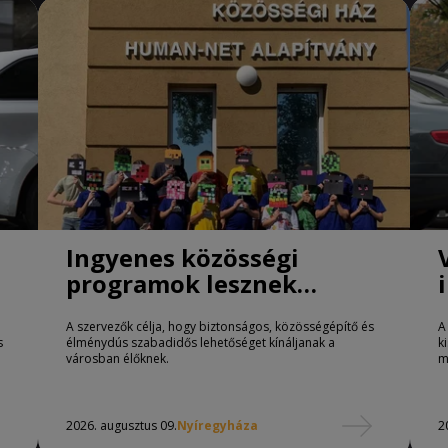
Ingyenes közösségi
programok lesznek
Nyíregyházán
A szervezők célja, hogy biztonságos, közösségépítő és
A
s
élménydús szabadidős lehetőséget kínáljanak a
k
városban élőknek.
m
2026. augusztus 09.
Nyíregyháza
2