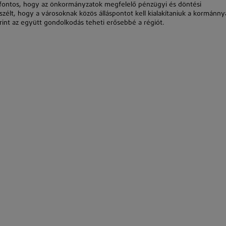
fontos, hogy az önkormányzatok megfelelő pénzügyi és döntési
zélt, hogy a városoknak közös álláspontot kell kialakítaniuk a kormánny
erint az együtt gondolkodás teheti erősebbé a régiót.