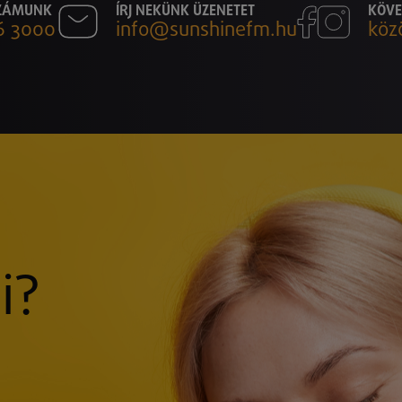
SZÁMUNK
ÍRJ NEKÜNK ÜZENETET
KÖVE
6 3000
info@sunshinefm.hu
köz
i?