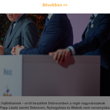
Bővebben >>
 fejlődésének – erről beszéltek Debrecenben a régió nagyvárosainak
Papp László szerint Debrecen, Nyíregyháza és Miskolc nem versenytárs