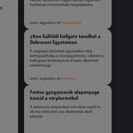
mentén készülnek, vagyis kiemelt figyelmet
fordítanak a fenntartható megoldásokra.
al
2026. augusztus 10.
Nyíregyháza
7800 külföldi hallgató tanulhat a
Debreceni Egyetemen
A végleges létszámot ugyanakkor még
befolyásolhatja a vízumügyintézés, valamint a
kollégiumi férőhelyek és a kiadó albérletek
elérhetősége.
2026. augusztus 10.
Debrecen
Fontos gyógyszerek alapanyaga
készül a vérplazmából
A debreceni központban van olyan segítő is,
aki már több mint 700 alkalommal adott
plazmát.