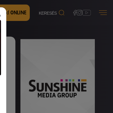
 nézd
ONLINE