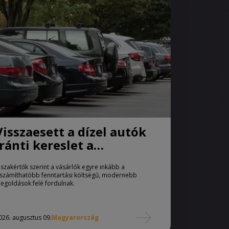
Visszaesett a dízel autók
iránti kereslet a
használtautó-piacon
 szakértők szerint a vásárlók egyre inkább a
iszámíthatóbb fenntartási költségű, modernebb
egoldások felé fordulnak.
026. augusztus 09.
Magyarország