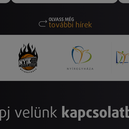
OLVASS MÉG
további hírek
pj velünk
kapcsolat