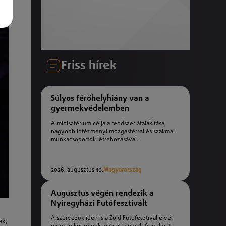
Friss hírek
Súlyos férőhelyhiány van a
gyermekvédelemben
A minisztérium célja a rendszer átalakítása,
nagyobb intézményi mozgástérrel és szakmai
munkacsoportok létrehozásával.
2026. augusztus 10.
Magyarország
Augusztus végén rendezik a
Nyíregyházi Futófesztivált
A szervezők idén is a Zöld Futófesztivál elvei
ak,