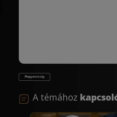
Magyarország
A témához
kapcsol