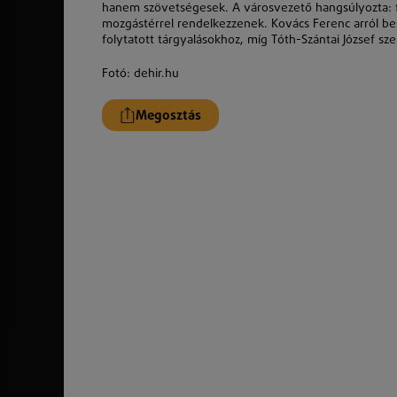
hanem szövetségesek. A városvezető hangsúlyozta: 
mozgástérrel rendelkezzenek. Kovács Ferenc arról bes
folytatott tárgyalásokhoz, míg Tóth-Szántai József sz
Fotó: dehir.hu
Megosztás