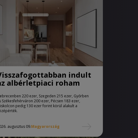
Visszafogottabban indult
az albérletpiaci roham
ebrecenben 220 ezer, Szegeden 215 ezer, Győrben
s Székesfehérváron 200 ezer, Pécsen 183 ezer,
iskolcon pedig 130 ezer forint körül alakult a
özépérték.
026. augusztus 09.
Magyarország