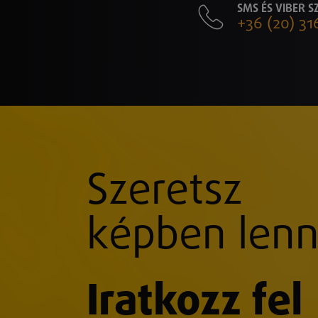
SMS ÉS VIBER 
+36 (20) 31
Szeretsz
képben lenn
Iratkozz fel