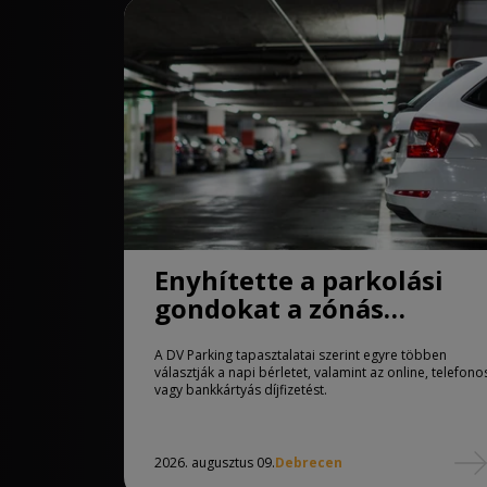
Enyhítette a parkolási
gondokat a zónás
rendszer Debrecenben
A DV Parking tapasztalatai szerint egyre többen
választják a napi bérletet, valamint az online, telefono
vagy bankkártyás díjfizetést.
2026. augusztus 09.
Debrecen