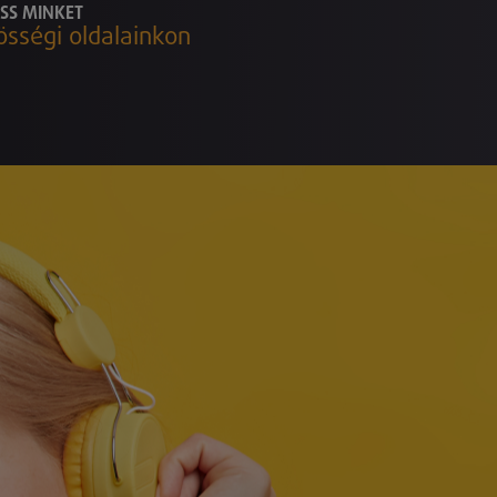
SS MINKET
össégi oldalainkon