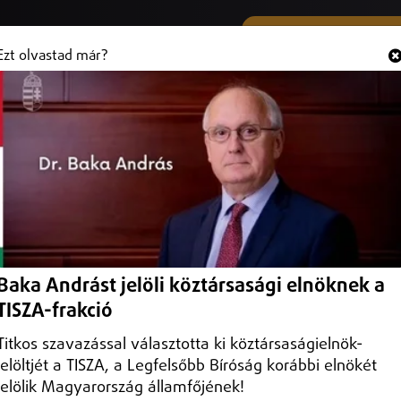
SMS ÉS VIBER SZÁMUNK
Hallgasd és
+36 (20) 316 3000
Ezt olvastad már?
tak Debrecenben
g fejlődésének – erről beszéltek Debrecenben a régió nagyvárosainak
Baka Andrást jelöli köztársasági elnöknek a
TISZA-frakció
Titkos szavazással választotta ki köztársaságielnök-
jelöltjét a TISZA, a Legfelsőbb Bíróság korábbi elnökét
jelölik Magyarország államfőjének!