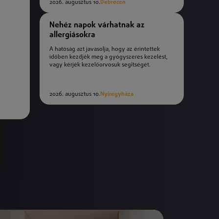
2026. augusztus 10.
Debrecen
Nehéz napok várhatnak az
allergiásokra
A hatóság azt javasolja, hogy az érintettek
időben kezdjék meg a gyógyszeres kezelést,
vagy kérjék kezelőorvosuk segítségét.
2026. augusztus 10.
Nyíregyháza