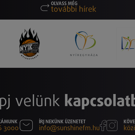
OLVASS MÉG
további hírek
pj velünk
kapcsolat
SZÁMUNK
ÍRJ NEKÜNK ÜZENETET
KÖVE
6 3000
info@sunshinefm.hu
köz