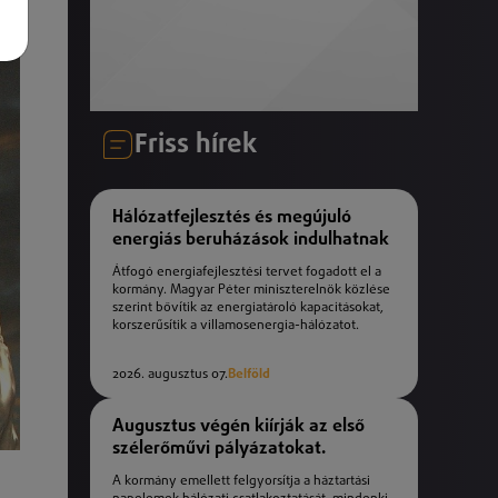
Friss hírek
Hálózatfejlesztés és megújuló
energiás beruházások indulhatnak
Átfogó energiafejlesztési tervet fogadott el a
kormány. Magyar Péter miniszterelnök közlése
szerint bővítik az energiatároló kapacitásokat,
korszerűsítik a villamosenergia-hálózatot.
2026. augusztus 07.
Belföld
Augusztus végén kiírják az első
szélerőművi pályázatokat.
A kormány emellett felgyorsítja a háztartási