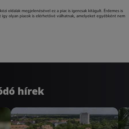
özi oldalak megjelenésével ez a piac is igencsak kitágult. Érdemes is
 így olyan piacok is elérhetővé válhatnak, amelyeket egyébként nem
ódó hírek