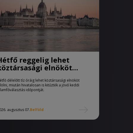
Hétfő reggelig lehet
köztársasági elnököt
jelölni
étfő délelőtt tíz óráig lehet köztársasági elnököt
elölni, miután hivatalosan is kitűzték a jövő keddi
llamfőválasztás időpontját.
026. augusztus 07.
Belföld