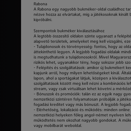
Rabona
A Rabona egy nagyobb bukméker-oldal családhoz tarto
nézve hozza az elvártakat, míg a játékosoknak kíná
kipróbálni.
Szempontok bukméker kiválasztásához
A legtöbb összesítő oldalon szinte ugyanazt a felépíté
alapvető területek, amelyeket meg kell vizsgálni, eze
- Tulajdonosok és törvényesség: fontos, hogy az olda
áttekinthető legyen. A legjobb fogadási oldalak mind
is megtudhatunk a tulajdonosokról. Mivel Magyarorszá
rizikós lehet, ugyanakkor tény, hogy sokszor jobb szor
- Felépítés és szolgáltatások: amikor új bukmékert k
kapjunk arról, hogy milyen lehetőségeket kínál. Által
lapon, ahol a sportágakat látjuk, középen a kiválaszto
szolgáltatások között meg kell nézni a kombinációs le
stream, vagy csak virtuálisan lehet követni a mérkőz
- Bónuszok és promóciók: talán ez az egyik nagy g
nemzetközi színtéren folyamatosan próbálják a játék
fogadási kreditet vagy más bónuszt. A legjobb fogadás
- Elérhetőség, lokalizáció és működés: minden online 
nemzetközi helyeken főleg angol-német nyelven lehet 
működtetés nem okozhat nagyobb gondokat. A működé
vagy mobilbarát weboldal.