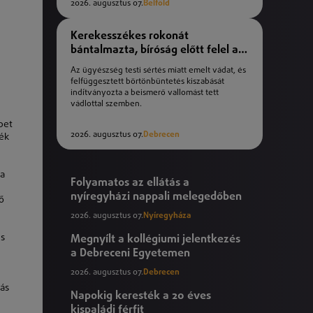
2026. augusztus 07.
Belföld
Kerekesszékes rokonát
bántalmazta, bíróság előtt felel a
férfi
Az ügyészség testi sértés miatt emelt vádat, és
felfüggesztett börtönbüntetés kiszabását
indítványozta a beismerő vallomást tett
vádlottal szemben.
bet
2026. augusztus 07.
Debrecen
ték
 a
Folyamatos az ellátás a
nyíregyházi nappali melegedőben
ő
2026. augusztus 07.
Nyíregyháza
es
Megnyílt a kollégiumi jelentkezés
a Debreceni Egyetemen
2026. augusztus 07.
Debrecen
ás
Napokig keresték a 20 éves
kispaládi férfit