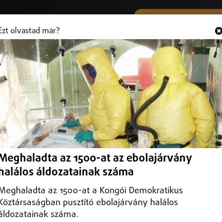
SMS ÉS VIBER SZÁMUNK
Hallgasd és
+36 (20) 316 3000
Ezt olvastad már?
k magyarországi sportfogadáshoz
e van, és ha beírjuk a keresőbe a „magyar fogadási oldalak” kifejezés
 oldalakat mutatnak, hanem olyan helyeket is találhatunk, ahol már
tanunk kell a rangsorban első helyeken szereplő bukmékerek közül.
Meghaladta az 1500-at az ebolajárvány
halálos áldozatainak száma
Meghaladta az 1500-at a Kongói Demokratikus
Köztársaságban pusztító ebolajárvány halálos
áldozatainak száma.