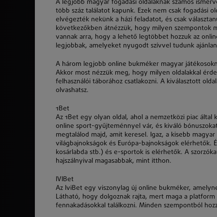
A legjobb magyar fogadási oldalaknak számos ismérve 
több száz találatot kapunk. Ezek nem csak fogadási o
elvégezték nekünk a házi feladatot, és csak választa
következőkben átnézzük, hogy milyen szempontok men
vannak arra, hogy a lehető legtöbbet hozzuk az onlin
legjobbak, amelyeket nyugodt szívvel tudunk ajánlan
A három legjobb online bukméker magyar játékosok
Akkor most nézzük meg, hogy milyen oldalakkal érd
felhasználói táborához csatlakozni. A kiválasztott old
olvashatsz.
1Bet
Az 1Bet egy olyan oldal, ahol a nemzetközi piac által k
online sport-gyűjteménnyel vár, és kiváló bónuszokat 
megtalálod majd, amit keresel. Igaz, a kisebb magya
világbajnokságok és Európa-bajnokságok elérhetők. És
kosárlabda stb.) és e-sportok is elérhetők. A szorzó
hajszálnyival magasabbak, mint itthon.
IVIBet
Az IviBet egy viszonylag új online
bukméker
, amelyne
Látható, hogy dolgoznak rajta, mert maga a platfor
fennakadásokkal találkozni. Minden szempontból hozza