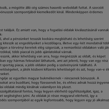
zik, a mögötte álló cég számos hasonló weboldalt futtat. A szorzóit
lt bónuszok szempontjából kiemelkedőt kínál. Mindenképpen érdemes
st találjuk. Ez amiatt van, hogy a fogadási oldalak kiválasztásánál vannak
k:
l, ahol a pénzünket tesszük kockára megbízható és lehetőség szerint
ig kiteszik az engedélyeiket a kezdőlapra, illetve egy-két mondatnál töb
gon a törvényi keretek elég szigorúak, a nemzetközi oldalakon való já
zókkal, több piaccal és jobb ajánlatokkal várnak.
eresünk, akkor lehetőség van arra, hogy megnézzük az oldalt, és képet
ában egy hármas felosztást láthatunk, ami azt jelenti, hogy van egy rész
tt sportág piacai, a jobb oldalon pedig a szelvényünk található. A
hetőségeket, a játék közbeni kifizetés lehetőségét és azt, hogy van-e él
éseket.
yengéje az egyetlen magyar bukmékernek – nincsenek bónuszok. A
osokat arra buzdítani, hogy fizessenek be, és ehhez adnak hozzá ingyen
i oldalak mindig kínálnak valamilyen kis pluszt.
szolgáltatásnál fontos, hogy legyen elérhető ügyfélszolgálat, igaz, a
segítséghez jutni. Az oldalak jó része magyarul elérhető, így a
s szempontjából az egyik legfontosabb, hogy legyen egy jó alkalmaz