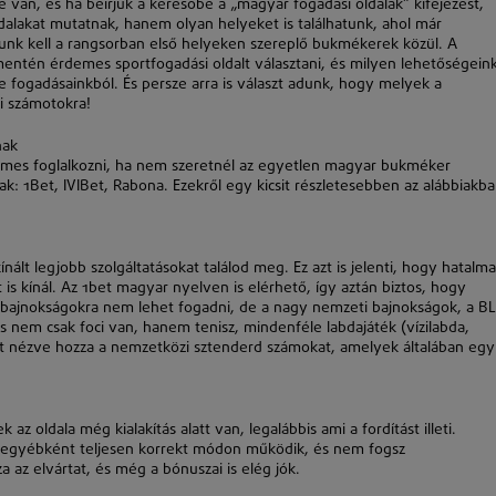
van, és ha beírjuk a keresőbe a „magyar fogadási oldalak” kifejezést,
ldalakat mutatnak, hanem olyan helyeket is találhatunk, ahol már
nunk kell a rangsorban első helyeken szereplő bukmékerek közül. A
tén érdemes sportfogadási oldalt választani, és milyen lehetőségein
e fogadásainkból. És persze arra is választ adunk, hogy melyek a
i számotokra!
nak
emes foglalkozni, ha nem szeretnél az egyetlen magyar bukméker
alak: 1Bet, IVIBet, Rabona. Ezekről egy kicsit részletesebben az alábbiakb
ínált legjobb szolgáltatásokat találod meg. Ez azt is jelenti, hogy hatalma
is kínál. Az
1bet magyar
nyelven is elérhető, így aztán biztos, hogy
r bajnokságokra nem lehet fogadni, de a nagy nemzeti bajnokságok, a BL
 nem csak foci van, hanem tenisz, mindenféle labdajáték (vízilabda,
kat nézve hozza a nemzetközi sztenderd számokat, amelyek általában egy
k az oldala még kialakítás alatt van, legalábbis ami a fordítást illeti.
m egyébként teljesen korrekt módon működik, és nem fogsz
 az elvártat, és még a bónuszai is elég jók.