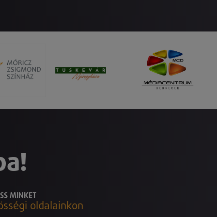
ba!
SS MINKET
össégi oldalainkon