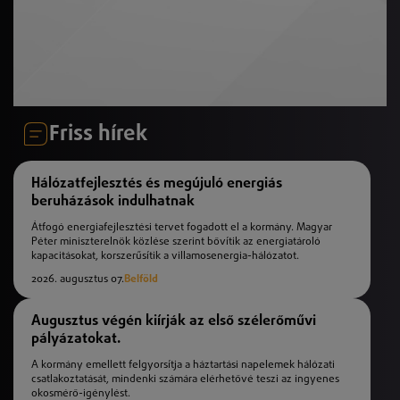
Friss hírek
Hálózatfejlesztés és megújuló energiás
beruházások indulhatnak
Átfogó energiafejlesztési tervet fogadott el a kormány. Magyar
Péter miniszterelnök közlése szerint bővítik az energiatároló
kapacitásokat, korszerűsítik a villamosenergia-hálózatot.
2026. augusztus 07.
Belföld
Augusztus végén kiírják az első szélerőművi
pályázatokat.
A kormány emellett felgyorsítja a háztartási napelemek hálózati
csatlakoztatását, mindenki számára elérhetővé teszi az ingyenes
okosmérő-igénylést.