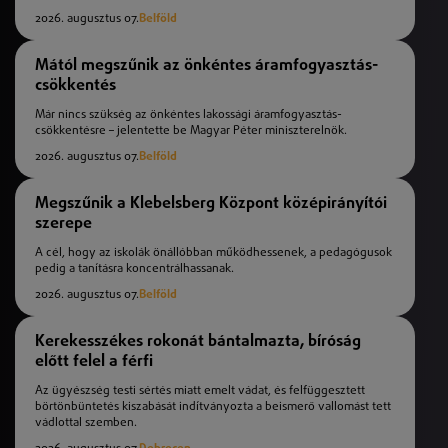
2026. augusztus 07.
Belföld
Mától megszűnik az önkéntes áramfogyasztás-
csökkentés
Már nincs szükség az önkéntes lakossági áramfogyasztás-
csökkentésre – jelentette be Magyar Péter miniszterelnök.
2026. augusztus 07.
Belföld
Megszűnik a Klebelsberg Központ középirányítói
szerepe
A cél, hogy az iskolák önállóbban működhessenek, a pedagógusok
pedig a tanításra koncentrálhassanak.
2026. augusztus 07.
Belföld
Kerekesszékes rokonát bántalmazta, bíróság
előtt felel a férfi
Az ügyészség testi sértés miatt emelt vádat, és felfüggesztett
börtönbüntetés kiszabását indítványozta a beismerő vallomást tett
vádlottal szemben.