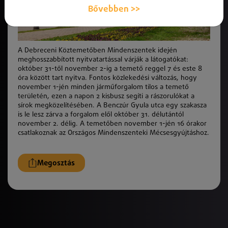
Bővebben >>
A Debreceni Köztemetőben Mindenszentek idején
meghosszabbított nyitvatartással várják a látogatókat:
október 31-től november 2-ig a temető reggel 7 és este 8
óra között tart nyitva. Fontos közlekedési változás, hogy
november 1-jén minden járműforgalom tilos a temető
területén, ezen a napon 2 kisbusz segíti a rászorulókat a
sírok megközelítésében. A Benczúr Gyula utca egy szakasza
is le lesz zárva a forgalom elől október 31. délutántól
november 2. délig. A temetőben november 1-jén 16 órakor
csatlakoznak az Országos Mindenszenteki Mécsesgyújtáshoz.
Megosztás