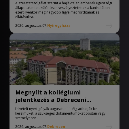
melegedőben
A szeretetszolgálat szerint a hajléktalan emberek egészségi
állapotuk miatt különösen veszélyeztetettek a kánikulában,
ezért ilyenkor még nagyobb figyelmet fordítanak az
ellátásukra.
2026. augusztus 07.
Nyíregyháza
Megnyílt a kollégiumi
jelentkezés a Debreceni
Egyetemen
felvételt nyert gólyák augusztus 11-éig adhatják be
kérelmüket, a szükséges dokumentumokat postán vagy
személyesen .
2026. augusztus 07.
Debrecen