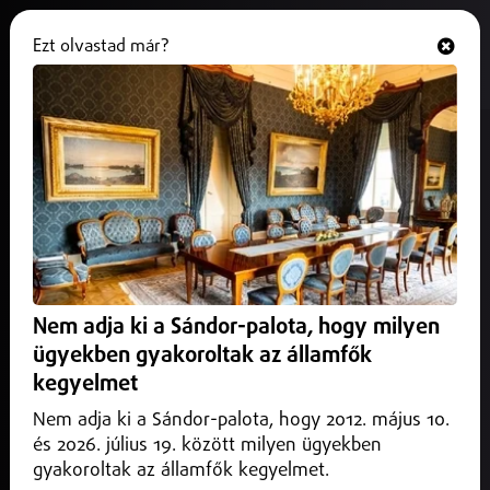
Ezt olvastad már?
Hallgasd és nézd
ONLINE
A Debreceni Köztemetőben
Mindenszentek idejére
meghosszabította a nyitvatratást
2025. október 28.
A temetőben november 1-jén 16 órakor csatlakoznak az
Nem adja ki a Sándor-palota, hogy milyen
Országos Mindenszenteki Mécsesgyújtáshoz.
ügyekben gyakoroltak az államfők
kegyelmet
Nem adja ki a Sándor-palota, hogy 2012. május 10.
és 2026. július 19. között milyen ügyekben
gyakoroltak az államfők kegyelmet.