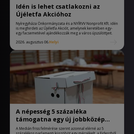
Idén is lehet csatlakozni az
Újéletfa Akcióhoz
Nyíregyháza Önkormányzata és a NYÍRVV Nonprofit Kft. idén
is meghirdeti az Újéletfa Akciót, amelynek keretében egy-
egy facsemetével ajándékozzák meg a város újszülöttjeit.
2026. augusztus 06.
Helyi
A népesség 5 százaléka
támogatna egy új jobbközép
pártot
A Medián friss felmérése szerint azonnal elérné az 5
százalékos parlamenti küszöböt egy mérsékelt, a Fideszből