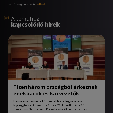
2026. augusztus 06.
Belföld
A témához
kapcsolódó hírek
Tizenhárom országból érkeznek
énekkarok és karvezetők
Nyíregyházára
Hamarosan ismét a kóruséneklés fellegvára lesz
Nyíregyháza. Augusztus 15. és 21. között már a 16.
Cantemus Nemzetközi Kórusfesztivált rendezik meg...