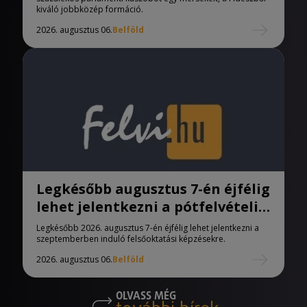
kiváló jobbközép formáció.
2026. augusztus 06.
Belföld
Legkésőbb augusztus 7-én éjfélig
lehet jelentkezni a pótfelvételi
eljárásban
Legkésőbb 2026. augusztus 7-én éjfélig lehet jelentkezni a
szeptemberben induló felsőoktatási képzésekre.
2026. augusztus 06.
Belföld
OLVASS MÉG