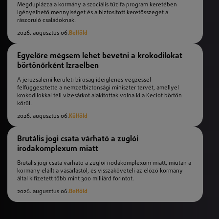
Megduplázza a kormány a szociális tűzifa program keretében
igényelhető mennyiséget és a biztosított keretösszeget a
rászoruló családoknak.
2026. augusztus 06.
Belföld
Egyelőre mégsem lehet bevetni a krokodilokat
börtönőrként Izraelben
A jeruzsálemi kerületi bíróság ideiglenes végzéssel
felfüggesztette a nemzetbiztonsági miniszter tervét, amellyel
krokodilokkal teli vizesárkot alakítottak volna ki a Keciot börtön
körül.
2026. augusztus 06.
Külföld
Brutális jogi csata várható a zuglói
irodakomplexum miatt
Brutális jogi csata várható a zuglói irodakomplexum miatt, miután a
kormány elállt a vásárlástól, és visszaköveteli az előző kormány
által kifizetett több mint 300 milliárd forintot.
2026. augusztus 06.
Belföld