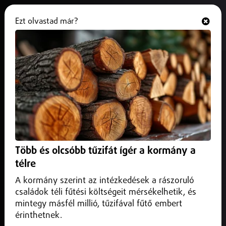
Ezt olvastad már?
Hallgasd és nézd
ONLINE
A 49-es főúton, Őr térségében út
építéséhez kapcsolódó munkákat
végeznek.
2024. november 08.
Közlekedés infó
A 49-es főúton, Őr térségében az M49-es gyorsforgalmi út
Több és olcsóbb tűzifát ígér a kormány a
építéséhez kapcsolódó munkákat végeznek.
télre
A kormány szerint az intézkedések a rászoruló
családok téli fűtési költségeit mérsékelhetik, és
mintegy másfél millió, tűzifával fűtő embert
érinthetnek.