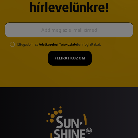
hírlevelünkre!
Elfogadom az
Adatkezelési Tájékoztató
ban foglaltakat.
FELIRATKOZOM