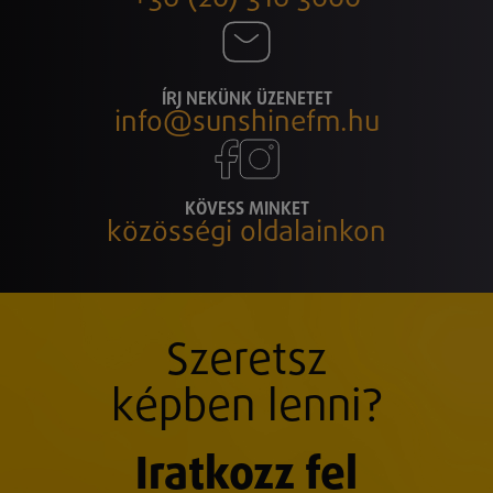
ÍRJ NEKÜNK ÜZENETET
info@sunshinefm.hu
KÖVESS MINKET
közösségi oldalainkon
Szeretsz
képben lenni?
Iratkozz fel