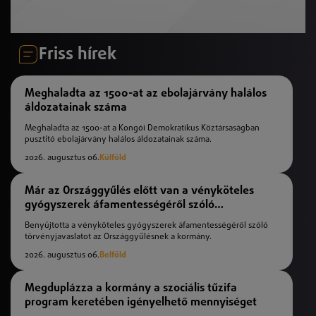
Friss hírek
Meghaladta az 1500-at az ebolajárvány halálos
áldozatainak száma
Meghaladta az 1500-at a Kongói Demokratikus Köztársaságban
pusztító ebolajárvány halálos áldozatainak száma.
2026. augusztus 06.
Külföld
Már az Országgyűlés előtt van a vényköteles
gyógyszerek áfamentességéről szóló
törvényjavaslat
Benyújtotta a vényköteles gyógyszerek áfamentességéről szóló
törvényjavaslatot az Országgyűlésnek a kormány.
2026. augusztus 06.
Belföld
Megduplázza a kormány a szociális tűzifa
program keretében igényelhető mennyiséget