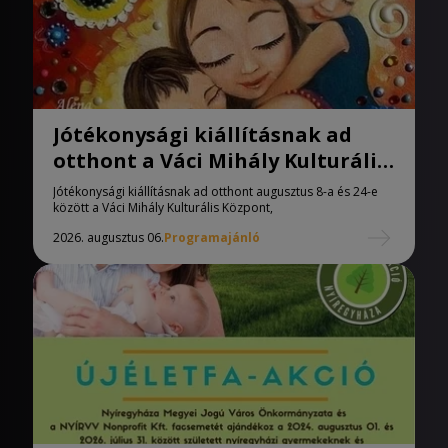
Jótékonysági kiállításnak ad
otthont a Váci Mihály Kulturális
Központ
Jótékonysági kiállításnak ad otthont augusztus 8-a és 24-e
között a Váci Mihály Kulturális Központ,
2026. augusztus 06.
Programajánló