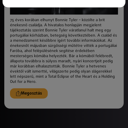
75 éves korában elhunyt Bonnie Tyler – közölte a brit
énekesnő családja. A hivatalos honlapján megjelent
tájékoztatás szerint Bonnie Tyler váratlanul halt meg egy
portugáliai kórházban, betegség következtében. A család és
a menedzsment későbbre ígért további információkat. Az
énekesnőt májusban sürgősségi műtétre vitték a portugáliai
Faróba, ahol felépülésének segítése érdekében
mesterséges kómába helyezték. Bár a kómából felébredt,
állapota továbbra is súlyos maradt, nyári koncertjeit pedig
már korábban elhalasztották. Bonnie Tyler a hetvenes
évektől vált ismertté, világszerte pedig olyan slágerekkel
lett népszerű, mint a Total Eclipse of the Heart és a Holding
Out for a Hero.
Megosztás