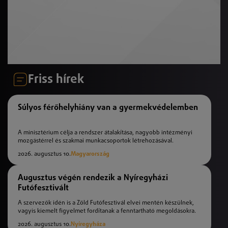
Friss hírek
Súlyos férőhelyhiány van a gyermekvédelemben
A minisztérium célja a rendszer átalakítása, nagyobb intézményi
mozgástérrel és szakmai munkacsoportok létrehozásával.
2026. augusztus 10.
Magyarország
Augusztus végén rendezik a Nyíregyházi
Futófesztivált
A szervezők idén is a Zöld Futófesztivál elvei mentén készülnek,
vagyis kiemelt figyelmet fordítanak a fenntartható megoldásokra.
2026. augusztus 10.
Nyíregyháza