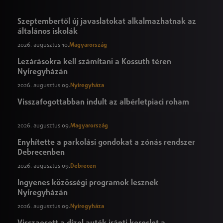
Szeptembertől új javaslatokat alkalmazhatnak az
általános iskolák
2026. augusztus 10.
Magyarország
Lezárásokra kell számítani a Kossuth téren
Nyíregyházán
2026. augusztus 09.
Nyíregyháza
Visszafogottabban indult az albérletpiaci roham
2026. augusztus 09.
Magyarország
Enyhítette a parkolási gondokat a zónás rendszer
Debrecenben
2026. augusztus 09.
Debrecen
Ingyenes közösségi programok lesznek
Nyíregyházán
2026. augusztus 09.
Nyíregyháza
Visszaesett a dízel autók iránti kereslet a