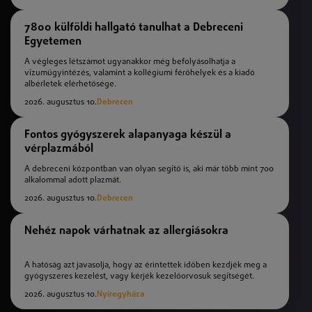
7800 külföldi hallgató tanulhat a Debreceni
Egyetemen
A végleges létszámot ugyanakkor még befolyásolhatja a
vízumügyintézés, valamint a kollégiumi férőhelyek és a kiadó
albérletek elérhetősége.
2026. augusztus 10.
Debrecen
Fontos gyógyszerek alapanyaga készül a
vérplazmából
A debreceni központban van olyan segítő is, aki már több mint 700
alkalommal adott plazmát.
2026. augusztus 10.
Debrecen
Nehéz napok várhatnak az allergiásokra
A hatóság azt javasolja, hogy az érintettek időben kezdjék meg a
gyógyszeres kezelést, vagy kérjék kezelőorvosuk segítségét.
2026. augusztus 10.
Nyíregyháza