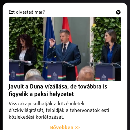
Ezt olvastad már?
Hallgasd és nézd
ONLINE
75 éves korában elhunyt Bonnie
Tyler
2026. július 09.
Külföld
Bonnie Tyler a hetvenes évektől vált ismertté.
Javult a Duna vízállása, de továbbra is
figyelik a paksi helyzetet
Visszakapcsolhatják a középületek
díszkivilágítását, feloldják a tehervonatok esti
közlekedési korlátozását.
Bővebben >>