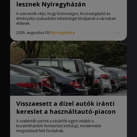
lesznek Nyíregyházán
A szervezők célja, hogy biztonságos, közösségépítő és
élménydús szabadidős lehetőséget kínáljanak a városban
élőknek.
2026. augusztus 09.
Nyíregyháza
Visszaesett a dízel autók iránti
kereslet a használtautó-piacon
A szakértők szerint a vásárlók egyre inkább a
kiszámíthatóbb fenntartási költségű, modernebb
megoldások felé fordulnak.