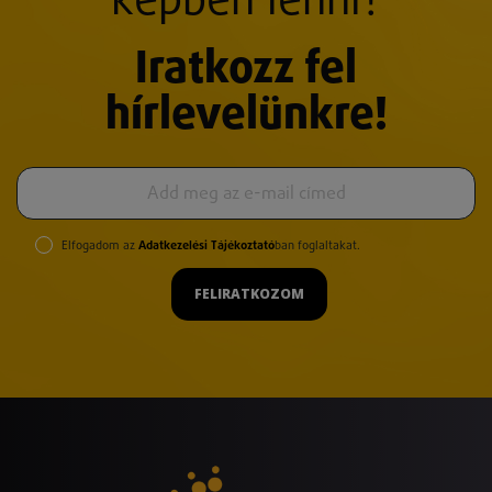
képben lenni?
Iratkozz fel
hírlevelünkre!
Elfogadom az
Adatkezelési Tájékoztató
ban foglaltakat.
FELIRATKOZOM