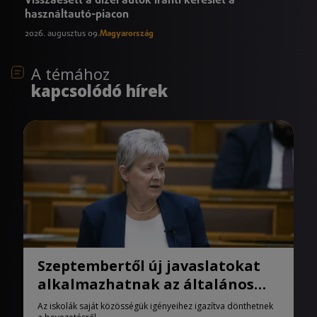
használtautó-piacon
2026. augusztus 09.
Magyarország
A témához
kapcsolódó hírek
Szeptembertől új javaslatokat
alkalmazhatnak az általános
iskolák
Az iskolák saját közösségük igényeihez igazítva dönthetnek