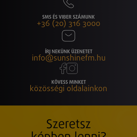
SMS ÉS VIBER SZÁMUNK
+36 (20) 316 3000
ÍRJ NEKÜNK ÜZENETET
info@sunshinefm.hu
KÖVESS MINKET
közösségi oldalainkon
Szeretsz