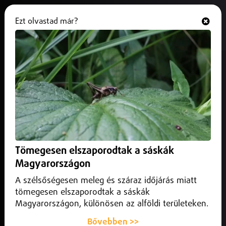
Ezt olvastad már?
Hallgasd és nézd
ONLINE
75 éves a Péchy Technikum
2025. június 13.
Debrecen
Az iskola a város egyik legfontosabb tudásbázisa.
Tömegesen elszaporodtak a sáskák
Magyarországon
A szélsőségesen meleg és száraz időjárás miatt
tömegesen elszaporodtak a sáskák
Magyarországon, különösen az alföldi területeken.
Bővebben >>