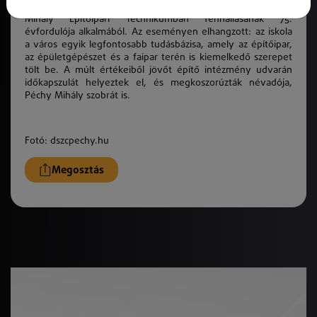
Jubileumi ünnepséget tartottak a Debreceni SZC Péchy
Mihály Építőipari Technikumban fennállásának 75.
évfordulója alkalmából. Az eseményen elhangzott: az iskola
a város egyik legfontosabb tudásbázisa, amely az építőipar,
az épületgépészet és a faipar terén is kiemelkedő szerepet
tölt be. A múlt értékeiből jövőt építő intézmény udvarán
időkapszulát helyeztek el, és megkoszorúzták névadója,
Péchy Mihály szobrát is.
Fotó: dszcpechy.hu
Megosztás