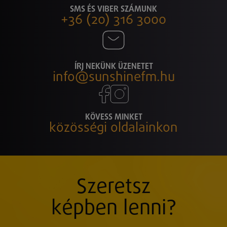
SMS ÉS VIBER SZÁMUNK
+36 (20) 316 3000
ÍRJ NEKÜNK ÜZENETET
info@sunshinefm.hu
KÖVESS MINKET
közösségi oldalainkon
Szeretsz
képben lenni?