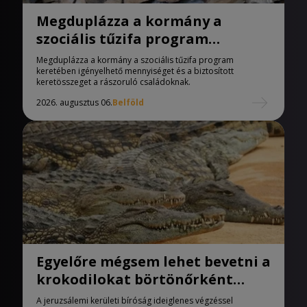
Megduplázza a kormány a
szociális tűzifa program
keretében igényelhető
Megduplázza a kormány a szociális tűzifa program
mennyiséget
keretében igényelhető mennyiséget és a biztosított
keretösszeget a rászoruló családoknak.
2026. augusztus 06.
Belföld
Egyelőre mégsem lehet bevetni a
krokodilokat börtönőrként
Izraelben
A jeruzsálemi kerületi bíróság ideiglenes végzéssel