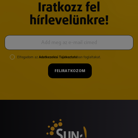
Iratkozz fel
hírlevelünkre!
Elfogadom az
Adatkezelési Tájékoztató
ban foglaltakat.
FELIRATKOZOM