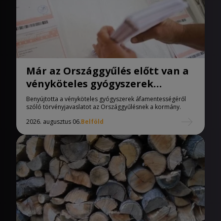
Már az Országgyűlés előtt van a
vényköteles gyógyszerek
áfamentességéről szóló
Benyújtotta a vényköteles gyógyszerek áfamentességéről
törvényjavaslat
szóló törvényjavaslatot az Országgyűlésnek a kormány.
2026. augusztus 06.
Belföld