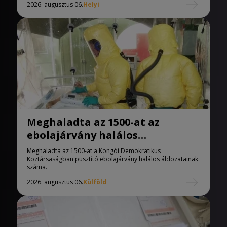
2026. augusztus 06.
Helyi
Meghaladta az 1500-at az
ebolajárvány halálos
áldozatainak száma
Meghaladta az 1500-at a Kongói Demokratikus
Köztársaságban pusztító ebolajárvány halálos áldozatainak
száma.
2026. augusztus 06.
Külföld