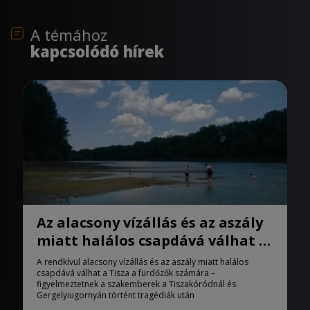
A témához
kapcsolódó hírek
Az alacsony vízállás és az aszály
miatt halálos csapdává válhat a
Tisza
A rendkívül alacsony vízállás és az aszály miatt halálos
csapdává válhat a Tisza a fürdőzők számára –
figyelmeztetnek a szakemberek a Tiszakóródnál és
Gergelyiugornyán történt tragédiák után