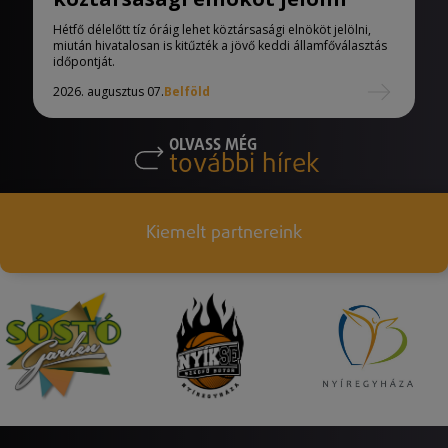
Hétfő délelőtt tíz óráig lehet köztársasági elnököt jelölni,
miután hivatalosan is kitűzték a jövő keddi államfőválasztás
időpontját.
2026. augusztus 07.
Belföld
OLVASS MÉG
további hírek
Kiemelt partnereink