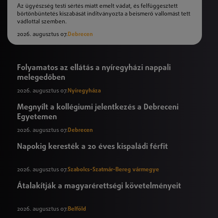
Az ügyészség testi sértés miatt emelt vádat, és felfüggesztett
börtönbüntetés kiszabását indítványozta a beismerő vallomást tett
vádlottal szemben.
2026. augusztus 07.
Debrecen
Folyamatos az ellátás a nyíregyházi nappali
melegedőben
2026. augusztus 07.
Nyíregyháza
Megnyílt a kollégiumi jelentkezés a Debreceni
Egyetemen
2026. augusztus 07.
Debrecen
Napokig keresték a 20 éves kispaládi férfit
2026. augusztus 07.
Szabolcs-Szatmár-Bereg vármegye
Átalakítják a magyarérettségi követelményeit
2026. augusztus 07.
Belföld