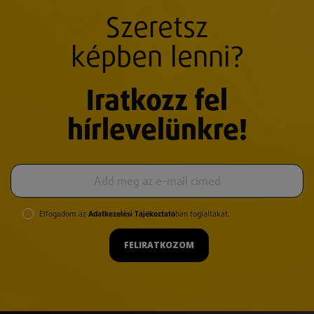
Szeretsz
képben lenni?
Iratkozz fel
hírlevelünkre!
Elfogadom az
Adatkezelési Tájékoztató
ban foglaltakat.
FELIRATKOZOM