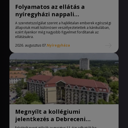
Folyamatos az ellátás a
nyíregyházi nappali
melegedőben
A szeretetszolgálat szerint a hajléktalan emberek egészségi
állapotuk miatt különösen veszélyeztetettek a kánikulában,
ezért ilyenkor még nagyobb figyelmet fordítanak az
ellátásukra.
2026. augusztus 07.
Nyíregyháza
Megnyílt a kollégiumi
jelentkezés a Debreceni
Egyetemen
felvételt nyert gólyák augusztus 11-éig adhatják be