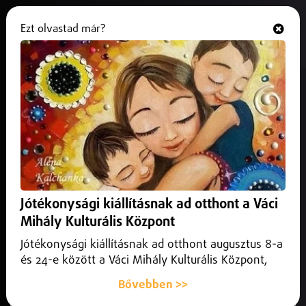
Ezt olvastad már?
Hallgasd és nézd
ONLINE
500 százalékos USA-vám jöhet az
orosz olajat vásárló országokra
2025. május 02.
Külföld
Az intézkedés különösen súlyosan érintené
Magyarországot.
Jótékonysági kiállításnak ad otthont a Váci
Mihály Kulturális Központ
Jótékonysági kiállításnak ad otthont augusztus 8-a
és 24-e között a Váci Mihály Kulturális Központ,
Bővebben >>