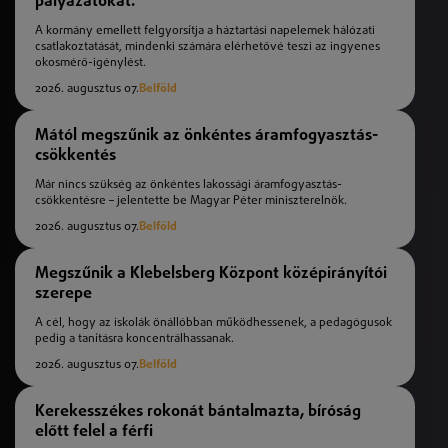
pályázatokat.
A kormány emellett felgyorsítja a háztartási napelemek hálózati
csatlakoztatását, mindenki számára elérhetővé teszi az ingyenes
okosmérő-igénylést.
2026. augusztus 07.
Belföld
Mától megszűnik az önkéntes áramfogyasztás-
csökkentés
Már nincs szükség az önkéntes lakossági áramfogyasztás-
csökkentésre – jelentette be Magyar Péter miniszterelnök.
2026. augusztus 07.
Belföld
Megszűnik a Klebelsberg Központ középirányítói
szerepe
A cél, hogy az iskolák önállóbban működhessenek, a pedagógusok
pedig a tanításra koncentrálhassanak.
2026. augusztus 07.
Belföld
Kerekesszékes rokonát bántalmazta, bíróság
előtt felel a férfi