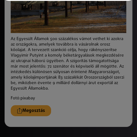
Az Egyesült Államok 500 százalékos vámot vethet ki azokra
az országokra, amelyek továbbra is vásárolnak orosz
kőolajat. A tervezett szankció célja, hogy rákényszerítse
Vlagyimir Putyint a komoly béketárgyalások megkezdésére
az ukrajnai háború ügyében. A szigorítás támogatottsága
már most jelentős: 72 szenátor és képviselő áll mögötte. Az
intézkedés különösen súlyosan érintené Magyarországot,
amely kőolajimportjának 83 százalékát Oroszországból szerzi
be, miközben évente 9 milliárd dollárnyi árut exportál az
Egyesült Államokba.
Fotó:pixabay
Megosztás