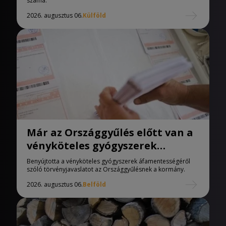
száma.
2026. augusztus 06.
Külföld
Már az Országgyűlés előtt van a
vényköteles gyógyszerek
áfamentességéről szóló
Benyújtotta a vényköteles gyógyszerek áfamentességéről
törvényjavaslat
szóló törvényjavaslatot az Országgyűlésnek a kormány.
2026. augusztus 06.
Belföld