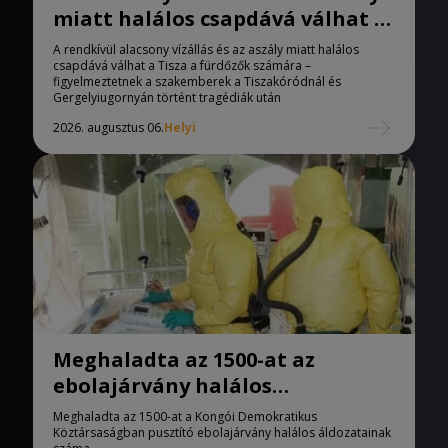
miatt halálos csapdává válhat a
Tisza
A rendkívül alacsony vízállás és az aszály miatt halálos
csapdává válhat a Tisza a fürdőzők számára –
figyelmeztetnek a szakemberek a Tiszakóródnál és
Gergelyiugornyán történt tragédiák után
2026. augusztus 06.
Helyi
Meghaladta az 1500-at az
ebolajárvány halálos
áldozatainak száma
Meghaladta az 1500-at a Kongói Demokratikus
Köztársaságban pusztító ebolajárvány halálos áldozatainak