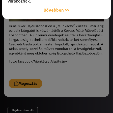
várakoznak.
Bővebben >>
Óriási siker Hajdúszoboszlón a „Munkácsy” kiállítás – már a 25
ezredik látogatót is köszöntötték a Kovács Máté Művelődési
Központban. A jubileumi vendégek ezúttal a berettyóújfalui
közgazdasági technikum diákjai voltak, akiket személyesen
Czeglédi Gyula polgármester fogadott, ajándékcsomaggal. A
tárlat, amely közel 80 művet vonultat fel a festőgéniusztól,
egyébként még október 12-ig látogatható Hajdúszoboszlón.
Fotó: facebook/Munkácsy Alapítvány
Megosztás
Hajdúszoboszló