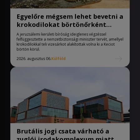
Egyelőre mégsem lehet bevetni a
krokodilokat börtönőrként
Izraelben
A jeruzsálemi kerületi bíróság ideiglenes végzéssel
felfüggesztette a nemzetbiztonsági miniszter tervét, amellyel
krokodilokkal teli vizesárkot alakítottak volna ki a Keciot
börtön körül.
2026. augusztus 06.
Külföld
Brutális jogi csata várható a
zuglói irodakomplexum miatt