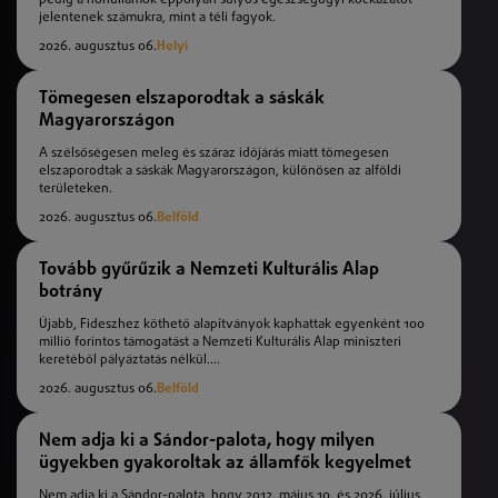
pedig a hőhullámok éppolyan súlyos egészségügyi kockázatot
jelentenek számukra, mint a téli fagyok.
2026. augusztus 06.
Helyi
Tömegesen elszaporodtak a sáskák
Magyarországon
A szélsőségesen meleg és száraz időjárás miatt tömegesen
elszaporodtak a sáskák Magyarországon, különösen az alföldi
területeken.
2026. augusztus 06.
Belföld
Tovább gyűrűzik a Nemzeti Kulturális Alap
botrány
Újabb, Fideszhez köthető alapítványok kaphattak egyenként 100
millió forintos támogatást a Nemzeti Kulturális Alap miniszteri
keretéből pályáztatás nélkül....
2026. augusztus 06.
Belföld
Nem adja ki a Sándor-palota, hogy milyen
ügyekben gyakoroltak az államfők kegyelmet
Nem adja ki a Sándor-palota, hogy 2012. május 10. és 2026. július