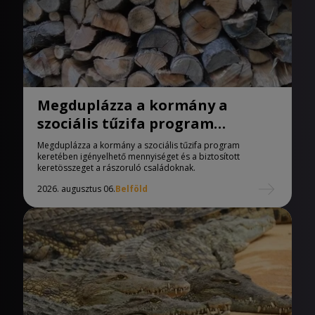
Megduplázza a kormány a
szociális tűzifa program
keretében igényelhető
Megduplázza a kormány a szociális tűzifa program
mennyiséget
keretében igényelhető mennyiséget és a biztosított
keretösszeget a rászoruló családoknak.
2026. augusztus 06.
Belföld