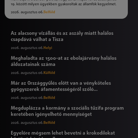
19. között milyen ügyekben gyakoroltak az államfők kegyelmet.
2026. augusztus 06.
Belföld
Az alacsony vízállás és az aszály miatt halálos
csapdává válhat a Tisza
2026. augusztus 06.
Helyi
Meghaladta az 1500-at az ebolajárvány halálos
áldozatainak száma
2026. augusztus 06.
Külföld
Már az Országgyűlés előtt van a vényköteles
gyógyszerek áfamentességéről szóló
törvényjavaslat
2026. augusztus 06.
Belföld
Megduplázza a kormány a szociális tűzifa program
keretében igényelhető mennyiséget
2026. augusztus 06.
Belföld
Egyelőre mégsem lehet bevetni a krokodilokat