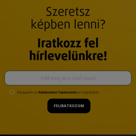
Szeretsz
képben lenni?
Iratkozz fel
hírlevelünkre!
Elfogadom az
Adatkezelési Tájékoztató
ban foglaltakat.
FELIRATKOZOM