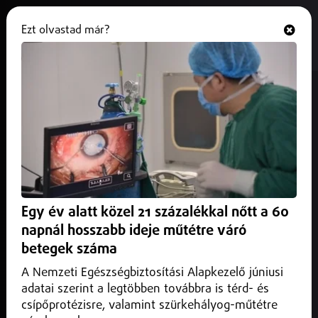
Ezt olvastad már?
Hallgasd és nézd
ONLINE
25 ezernél jár a „Munkácsy
Hajdúszoboszlón” kiállítás
2025. október 01.
Hajdú-Bihar vármegye
A nagy érdeklődésre tekintettel meghosszabbították a
kiállítást.
Egy év alatt közel 21 százalékkal nőtt a 60
napnál hosszabb ideje műtétre váró
betegek száma
A Nemzeti Egészségbiztosítási Alapkezelő júniusi
adatai szerint a legtöbben továbbra is térd- és
csípőprotézisre, valamint szürkehályog-műtétre