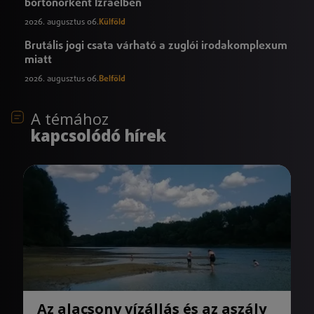
börtönőrként Izraelben
2026. augusztus 06.
Külföld
Brutális jogi csata várható a zuglói irodakomplexum
miatt
2026. augusztus 06.
Belföld
A témához
kapcsolódó hírek
Az alacsony vízállás és az aszály