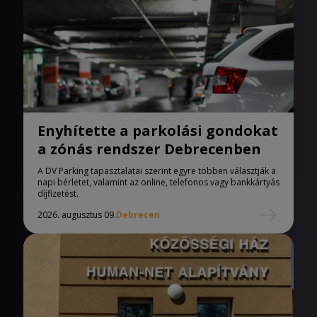
Enyhítette a parkolási gondokat
a zónás rendszer Debrecenben
A DV Parking tapasztalatai szerint egyre többen választják a
napi bérletet, valamint az online, telefonos vagy bankkártyás
díjfizetést.
2026. augusztus 09.
Debrecen