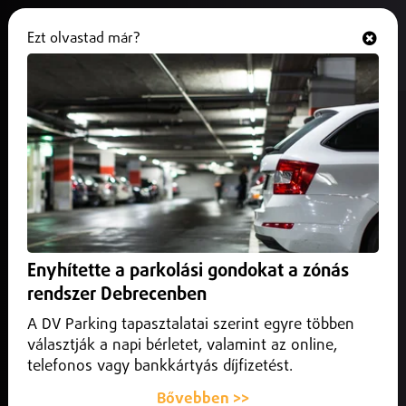
Ezt olvastad már?
Hallgasd és nézd
ONLINE
200-250 ezer forint az albérlet ára
Debrecenben
2025. július 24.
Magyarország
A felsőoktatási ponthatárok kihirdetése elindította az
albérletpiac főszezonját.
Enyhítette a parkolási gondokat a zónás
rendszer Debrecenben
A DV Parking tapasztalatai szerint egyre többen
választják a napi bérletet, valamint az online,
telefonos vagy bankkártyás díjfizetést.
Bővebben >>