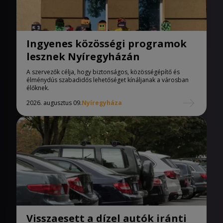
Ingyenes közösségi programok
lesznek Nyíregyházán
A szervezők célja, hogy biztonságos, közösségépítő és
élménydús szabadidős lehetőséget kínáljanak a városban
élőknek.
2026. augusztus 09.
Nyíregyháza
Visszaesett a dízel autók iránti