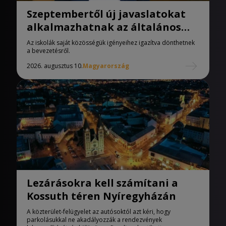
Szeptembertől új javaslatokat
alkalmazhatnak az általános
iskolák
Az iskolák saját közösségük igényeihez igazítva dönthetnek
a bevezetésről.
2026. augusztus 10.
Magyarország
Lezárásokra kell számítani a
Kossuth téren Nyíregyházán
A közterület-felügyelet az autósoktól azt kéri, hogy
parkolásukkal ne akadályozzák a rendezvények