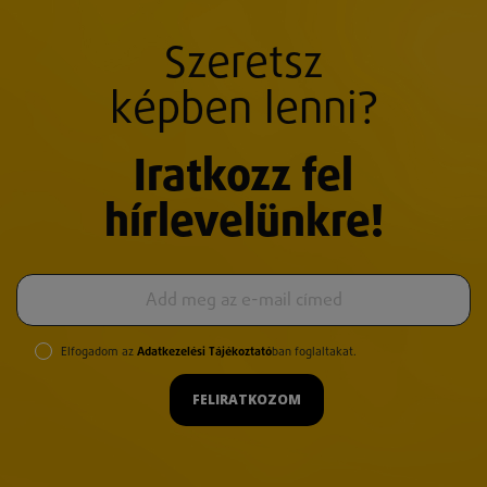
Szeretsz
képben lenni?
Iratkozz fel
hírlevelünkre!
Elfogadom az
Adatkezelési Tájékoztató
ban foglaltakat.
FELIRATKOZOM