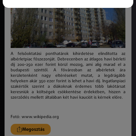
A felsőoktatási ponthatárok kihirdetése elindította az
albérletpiac főszezonját. Debrecenben az átlagos havi bérleti
díj 200-250 ezer forint körül mozog, ami alig marad el a
budapesti szinttől. A fővárosban az albérletek ára
kerületenként nagy eltéréseket mutat, a legdrágább
helyeken akár 350 ezer forint is lehet a havi díj. Ingatlanpiaci
szakértők szerint a diákoknak érdemes több lakótársat
keresniük a költségek csökkentése érdekében, hiszen a
szerződés mellett általában két havi kauciót is kérnek előre.
Fotó: www.wikipedia.org
Megosztás