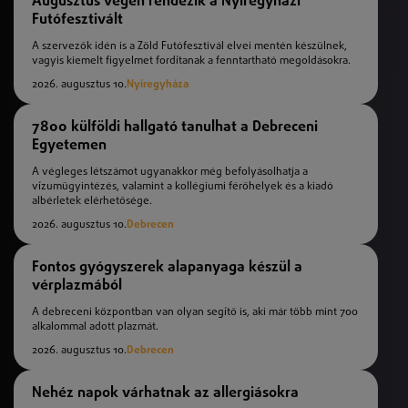
Augusztus végén rendezik a Nyíregyházi
Futófesztivált
A szervezők idén is a Zöld Futófesztivál elvei mentén készülnek,
vagyis kiemelt figyelmet fordítanak a fenntartható megoldásokra.
2026. augusztus 10.
Nyíregyháza
7800 külföldi hallgató tanulhat a Debreceni
Egyetemen
A végleges létszámot ugyanakkor még befolyásolhatja a
vízumügyintézés, valamint a kollégiumi férőhelyek és a kiadó
albérletek elérhetősége.
2026. augusztus 10.
Debrecen
Fontos gyógyszerek alapanyaga készül a
vérplazmából
A debreceni központban van olyan segítő is, aki már több mint 700
alkalommal adott plazmát.
2026. augusztus 10.
Debrecen
Nehéz napok várhatnak az allergiásokra