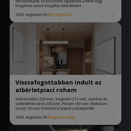
lebonyolítását, és különösen figyeljenek a tiltott vagy
forgalmat zavaró megállás elkerülésére.
2026. augusztus 09.
Nyíregyháza
Visszafogottabban indult az
albérletpiaci roham
Debrecenben 220 ezer, Szegeden 215 ezer, Győrben és
Székesfehérváron 200 ezer, Pécsen 183 ezer, Miskolcon
pedig 130 ezer forint körül alakult a középérték.
2026. augusztus 09.
Magyarország