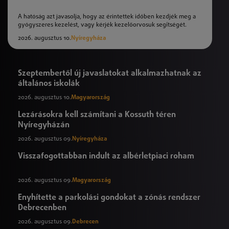
A hatóság azt javasolja, hogy az érintettek időben kezdjék meg a
gyógyszeres kezelést, vagy kérjék kezelőorvosuk segítségét.
2026. augusztus 10.
Nyíregyháza
Szeptembertől új javaslatokat alkalmazhatnak az
általános iskolák
2026. augusztus 10.
Magyarország
Lezárásokra kell számítani a Kossuth téren
Nyíregyházán
2026. augusztus 09.
Nyíregyháza
Visszafogottabban indult az albérletpiaci roham
2026. augusztus 09.
Magyarország
Enyhítette a parkolási gondokat a zónás rendszer
Debrecenben
2026. augusztus 09.
Debrecen