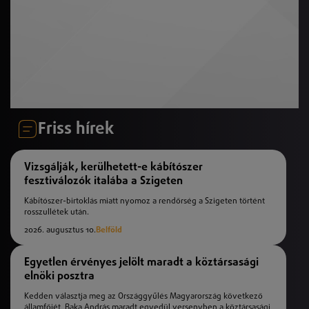
Friss hírek
Vizsgálják, kerülhetett-e kábítószer
fesztiválozók italába a Szigeten
Kábítószer-birtoklás miatt nyomoz a rendőrség a Szigeten történt
rosszullétek után.
2026. augusztus 10.
Belföld
Egyetlen érvényes jelölt maradt a köztársasági
elnöki posztra
Kedden választja meg az Országgyűlés Magyarország következő
államfőjét, Baka András maradt egyedül versenyben a köztársasági