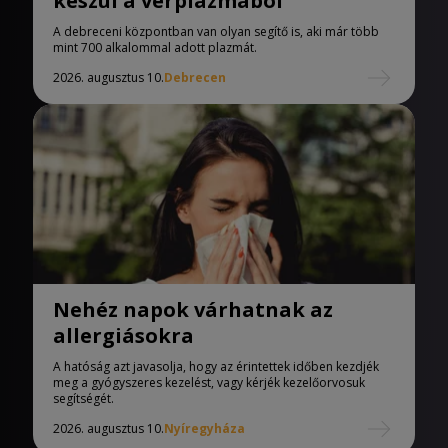
készül a vérplazmából
A debreceni központban van olyan segítő is, aki már több
mint 700 alkalommal adott plazmát.
2026. augusztus 10.
Debrecen
Nehéz napok várhatnak az
allergiásokra
A hatóság azt javasolja, hogy az érintettek időben kezdjék
meg a gyógyszeres kezelést, vagy kérjék kezelőorvosuk
segítségét.
2026. augusztus 10.
Nyíregyháza