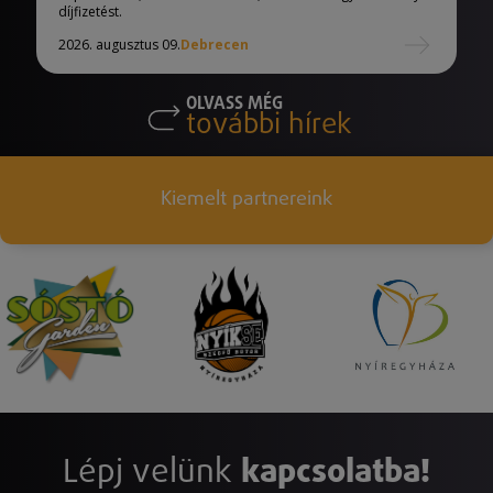
díjfizetést.
2026. augusztus 09.
Debrecen
OLVASS MÉG
további hírek
Kiemelt partnereink
Lépj velünk
kapcsolatba!