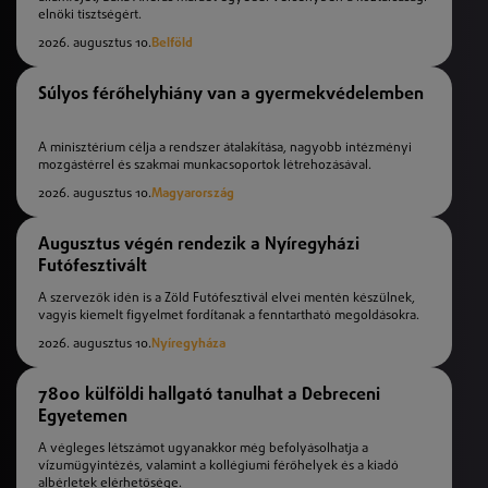
elnöki tisztségért.
2026. augusztus 10.
Belföld
Súlyos férőhelyhiány van a gyermekvédelemben
A minisztérium célja a rendszer átalakítása, nagyobb intézményi
mozgástérrel és szakmai munkacsoportok létrehozásával.
2026. augusztus 10.
Magyarország
Augusztus végén rendezik a Nyíregyházi
Futófesztivált
A szervezők idén is a Zöld Futófesztivál elvei mentén készülnek,
vagyis kiemelt figyelmet fordítanak a fenntartható megoldásokra.
2026. augusztus 10.
Nyíregyháza
7800 külföldi hallgató tanulhat a Debreceni
Egyetemen
A végleges létszámot ugyanakkor még befolyásolhatja a
vízumügyintézés, valamint a kollégiumi férőhelyek és a kiadó
albérletek elérhetősége.