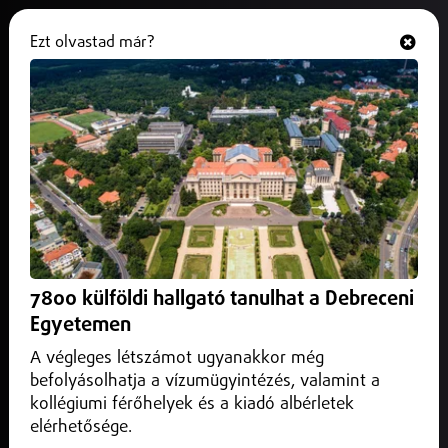
Ezt olvastad már?
Hallgasd és nézd
ONLINE
20 körözött kezén kattan a bilincs
Hajdúhadházon
2026. február 10.
Hajdú-Bihar vármegye
Összehangolt rendőrségi akciót tartottak Hajdúhadházon,
ahol több mint 160 egyenruhás vett részt az ellenőrzésben.
7800 külföldi hallgató tanulhat a Debreceni
Egyetemen
A végleges létszámot ugyanakkor még
befolyásolhatja a vízumügyintézés, valamint a
kollégiumi férőhelyek és a kiadó albérletek
elérhetősége.