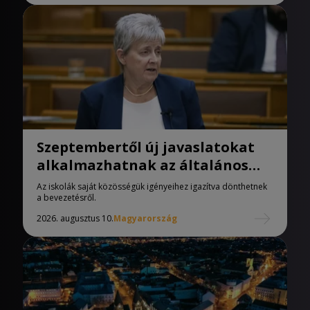
Szeptembertől új javaslatokat
alkalmazhatnak az általános
iskolák
Az iskolák saját közösségük igényeihez igazítva dönthetnek
a bevezetésről.
2026. augusztus 10.
Magyarország