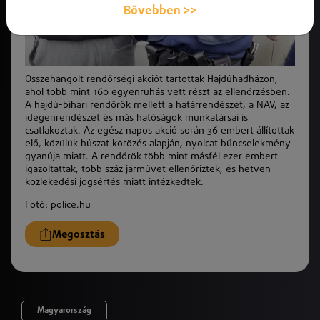
Bővebben >>
Összehangolt rendőrségi akciót tartottak Hajdúhadházon,
ahol több mint 160 egyenruhás vett részt az ellenőrzésben.
A hajdú-bihari rendőrök mellett a határrendészet, a NAV, az
idegenrendészet és más hatóságok munkatársai is
csatlakoztak. Az egész napos akció során 36 embert állítottak
elő, közülük húszat körözés alapján, nyolcat bűncselekmény
gyanúja miatt. A rendőrök több mint másfél ezer embert
igazoltattak, több száz járművet ellenőriztek, és hetven
közlekedési jogsértés miatt intézkedtek.
Fotó: police.hu
Megosztás
Magyarország