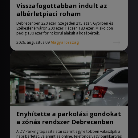
Visszafogottabban indult az
albérletpiaci roham
Debrecenben 220 ezer, Szegeden 215 ezer, Győrben és
Székesfehérváron 200 ezer, Pécsen 183 ezer, Miskolcon
pedig 130 ezer forint körül alakult a középérték.
2026. augusztus 09.
Magyarország
Enyhítette a parkolási gondokat
a zónás rendszer Debrecenben
A DV Parking tapasztalatai szerint egyre többen választják a
napi bérletet, valamint az online, telefonos vagy bankkártyás