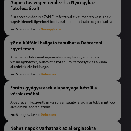
Augusztus végén rendezik a Nyíregyházi
Futófesztivált
A szervezők idén is a Zöld Futófesztivál elvei mentén készülnek,
vagyis kiemelt figyelmet fordítanak a fenntartható megoldásokra.
2026. augusztus 10.
Nyíregyháza
7800 külföldi hallgató tanulhat a Debreceni
Egyetemen
A végleges létszámot ugyanakkor még befolyásolhatja a
vízumügyintézés, valamint a kollégiumi férőhelyek és a kiadó
albérletek elérhetősége.
2026. augusztus 10.
Debrecen
Fontos gyógyszerek alapanyaga készül a
vérplazmából
A debreceni központban van olyan segítő is, aki már több mint 700
alkalommal adott plazmát.
2026. augusztus 10.
Debrecen
Nehéz napok várhatnak az allergiásokra