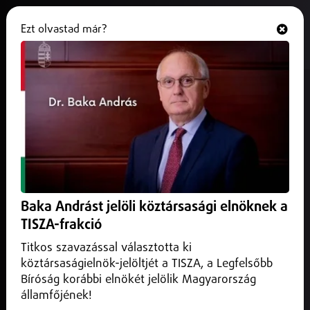
Ezt olvastad már?
Hallgasd és nézd
ONLINE
2 kattintással bekerülhet a
legjobbak közé
2025. december 03.
Belföld
A NAV tájékoztatása szerint a köztartozással nem
rendelkezők 2 kattintással bekerülhetnek a
Baka Andrást jelöli köztársasági elnöknek a
Köztartozásmentes Adózói Adatbázisba...
TISZA-frakció
Titkos szavazással választotta ki
köztársaságielnök-jelöltjét a TISZA, a Legfelsőbb
Bíróság korábbi elnökét jelölik Magyarország
államfőjének!