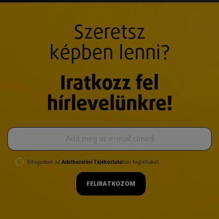
Szeretsz
képben lenni?
Iratkozz fel
hírlevelünkre!
Elfogadom az
Adatkezelési Tájékoztató
ban foglaltakat.
FELIRATKOZOM