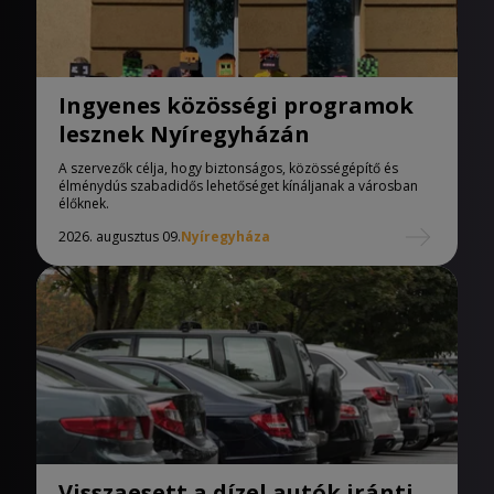
Ingyenes közösségi programok
lesznek Nyíregyházán
A szervezők célja, hogy biztonságos, közösségépítő és
élménydús szabadidős lehetőséget kínáljanak a városban
élőknek.
2026. augusztus 09.
Nyíregyháza
Visszaesett a dízel autók iránti