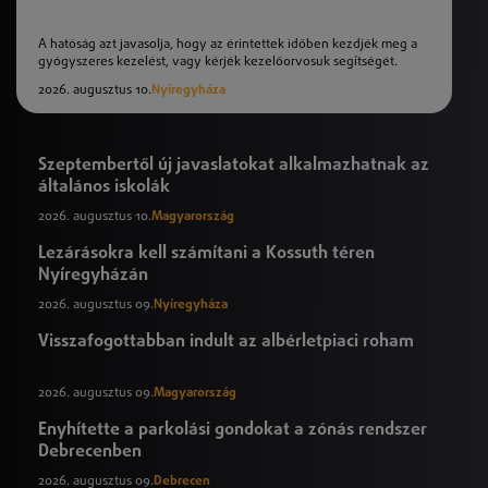
A hatóság azt javasolja, hogy az érintettek időben kezdjék meg a
gyógyszeres kezelést, vagy kérjék kezelőorvosuk segítségét.
2026. augusztus 10.
Nyíregyháza
Szeptembertől új javaslatokat alkalmazhatnak az
általános iskolák
2026. augusztus 10.
Magyarország
Lezárásokra kell számítani a Kossuth téren
Nyíregyházán
2026. augusztus 09.
Nyíregyháza
Visszafogottabban indult az albérletpiaci roham
2026. augusztus 09.
Magyarország
Enyhítette a parkolási gondokat a zónás rendszer
Debrecenben
2026. augusztus 09.
Debrecen