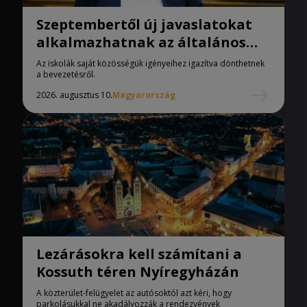
Szeptembertől új javaslatokat
alkalmazhatnak az általános
iskolák
Az iskolák saját közösségük igényeihez igazítva dönthetnek
a bevezetésről.
2026. augusztus 10.
Magyarország
Lezárásokra kell számítani a
Kossuth téren Nyíregyházán
A közterület-felügyelet az autósoktól azt kéri, hogy
parkolásukkal ne akadályozzák a rendezvények