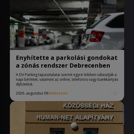
Enyhítette a parkolási gondokat
a zónás rendszer Debrecenben
A DV Parking tapasztalatai szerint egyre többen választják a
napi bérletet, valamint az online, telefonos vagy bankkártyás
díjfizetést.
2026. augusztus 09.
Debrecen