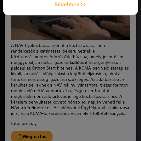
Bővebben >>
A NAV tájékoztatása szerint a köztartozással nem
rendelkezők 2 kattintással bekerülhetnek a
Köztartozásmentes Adózói Adatbázisba, amely jelentősen
meggyorsítja a nullás igazolás kiállítását hiteligényléskor,
például az Otthon Start hitelhez. A KOMA-ban való szereplés
kiváltja a nullás adóigazolást a legtöbb eljárásban, ahol a
tartozásmentesség igazolása szükséges. Az adatbázisba az
kerülhet be, akinek a NAV-nál nyilvántartott, 5 ezer forintot
meghaladó nettó adótartozása, és 30 ezer forintot
meghaladó nem adótartozás jellegű köztartozása sincs. A
kérelem benyújtását követő hónap 10. napján veheti fel a
NAV a kérelmezőket. Az adóhivatal Ügyfélportál alkalmazása
jelzi, ha a KOMA-bakerüléshez valamelyik feltétel hiányzik.
fotó: pixabay
Megosztás