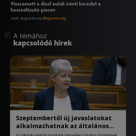
Visszaesett a dízel autók iránti kereslet a
használtautó-piacon
2026. augusztus 09.
Magyarország
A témához
kapcsolódó hírek
Szeptembertől új javaslatokat
alkalmazhatnak az általános
iskolák
Az iskolák saját közösségük igényeihez igazítva dönthetnek