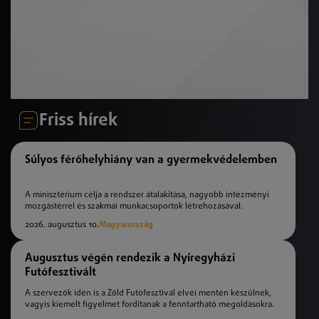
Friss hírek
Súlyos férőhelyhiány van a gyermekvédelemben
A minisztérium célja a rendszer átalakítása, nagyobb intézményi
mozgástérrel és szakmai munkacsoportok létrehozásával.
2026. augusztus 10.
Magyarország
Augusztus végén rendezik a Nyíregyházi
Futófesztivált
A szervezők idén is a Zöld Futófesztivál elvei mentén készülnek,
vagyis kiemelt figyelmet fordítanak a fenntartható megoldásokra.