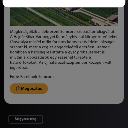
Megbírságolták a debreceni Semcorp szeparátorfóliagyárat.
A Hajdú-Bihar Vármegyei Kormányhivatal környezetvédelmi
főosztálya másfél millió forintos környezetvédelmi bírságot
szabott ki, mert a cég az engedélyétől eltérően üzemelt.
Korábban a hatóság leállíttatta a gyár próbaüzemét is,
miután a kibocsátások egy részénél túllépte a
határértékeket. Az új határozat szeptember közepén vált
jogerőssé.
Fotó: Facebook Semcorp
Megosztás
Magyarország