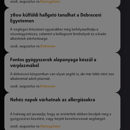
2026. augusztus 10.
Nyíregyháza
7800 külföldi hallgató tanulhat a Debreceni
Egyetemen
A végleges létszámot ugyanakkor még befolyásolhatja a
vízumügyintézés, valamint a kollégiumi férőhelyek és a kiadó
albérletek elérhetősége.
2026. augusztus 10.
Debrecen
Fontos gyógyszerek alapanyaga készül a
vérplazmából
A debreceni központban van olyan segítő is, aki már több mint 700
alkalommal adott plazmát.
2026. augusztus 10.
Debrecen
Nehéz napok várhatnak az allergiásokra
A hatóság azt javasolja, hogy az érintettek időben kezdjék meg a
gyógyszeres kezelést, vagy kérjék kezelőorvosuk segítségét.
2026. augusztus 10.
Nyíregyháza