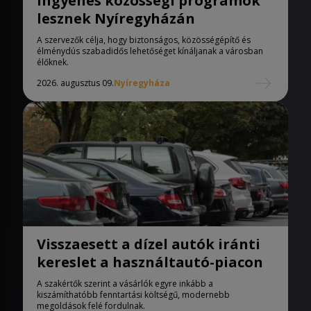
Ingyenes közösségi programok
lesznek Nyíregyházán
A szervezők célja, hogy biztonságos, közösségépítő és
élménydús szabadidős lehetőséget kínáljanak a városban
élőknek.
2026. augusztus 09.
Nyíregyháza
Visszaesett a dízel autók iránti
kereslet a használtautó-piacon
A szakértők szerint a vásárlók egyre inkább a
kiszámíthatóbb fenntartási költségű, modernebb
megoldások felé fordulnak.