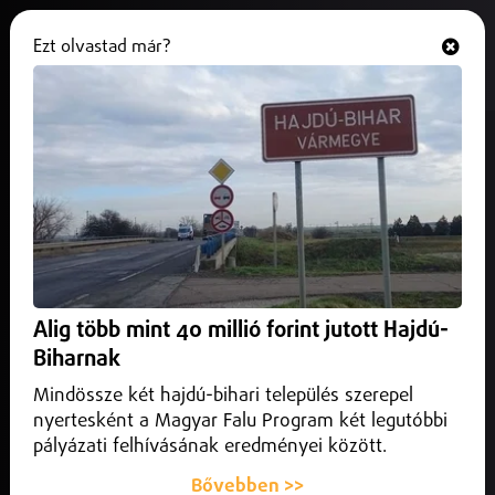
Ezt olvastad már?
Hallgasd és nézd
ONLINE
1,5 milliós bírságot kapott a
debreceni Semcorp
2025. október 14.
Debrecen
A környezetvédelmi szabályok megszegése miatt
büntetett a Korányhivatal.
Alig több mint 40 millió forint jutott Hajdú-
Biharnak
Mindössze két hajdú-bihari település szerepel
nyertesként a Magyar Falu Program két legutóbbi
pályázati felhívásának eredményei között.
Bővebben >>