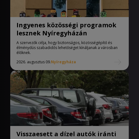
Ingyenes közösségi programok
lesznek Nyíregyházán
A szervezők célja, hogy biztonságos, közösségépítő és
élménydús szabadidős lehetőséget kínáljanak a városban
élőknek.
2026. augusztus 09.
Nyíregyháza
Visszaesett a dízel autók iránti