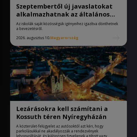
Szeptembertől új javaslatokat
alkalmazhatnak az általános
iskolák
Az iskolák saját közösségük igényeihez igazítva dönthetnek
a bevezetésről.
2026. augusztus 10.
Magyarország
Lezárásokra kell számítani a
Kossuth téren Nyíregyházán
A közterület-felügyelet az autósoktól azt kéri, hogy
parkolásukkal ne akadályozzák a rendezvények
lebonyolítását, és különösen figyeljenek a tiltott vagy