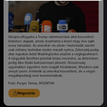
Ukrajna elfogadta a Trump-adminisztráció által közvetített
béketerv alapjait, amely lezárhatná a közel négy éve zajló
orosz támadást. Az amerikai—és ukrán—tisztviselők szerint
csak néhány technikai részlet maradt nyitva, Zelenszkij pedig
akár napokon belül Washingtonba utazhat a véglegesítésért.
A tárgyalók Genfben jutottak közös nevezőre, az áttörésben
pedig Abu-Dzabi kulcsszerepet játszott. Oroszország
ugyanakkor egyelőre nem reagált hivatalosan, Moszkva csak
annyit üzent: értékelik az amerikai közvetítést, de a végső
megállapodásig nem kommentálnak.
Fotó: Purger Tamás, MTI/MTVA
Megosztás