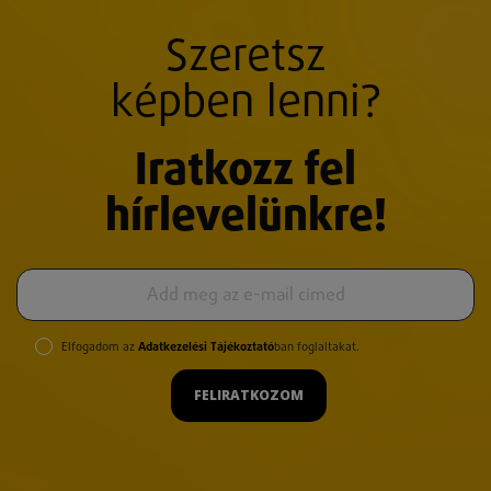
Szeretsz
képben lenni?
Iratkozz fel
hírlevelünkre!
Elfogadom az
Adatkezelési Tájékoztató
ban foglaltakat.
FELIRATKOZOM