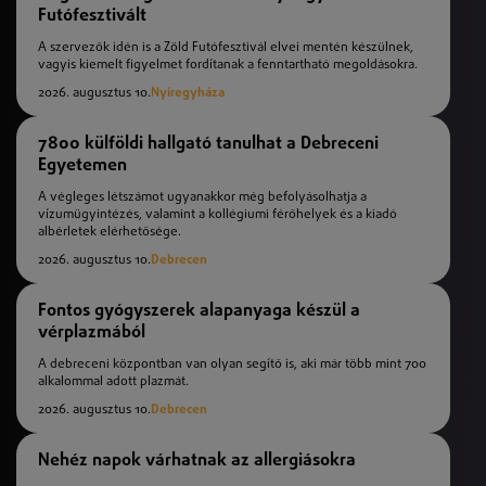
Futófesztivált
A szervezők idén is a Zöld Futófesztivál elvei mentén készülnek,
vagyis kiemelt figyelmet fordítanak a fenntartható megoldásokra.
2026. augusztus 10.
Nyíregyháza
7800 külföldi hallgató tanulhat a Debreceni
Egyetemen
A végleges létszámot ugyanakkor még befolyásolhatja a
vízumügyintézés, valamint a kollégiumi férőhelyek és a kiadó
albérletek elérhetősége.
2026. augusztus 10.
Debrecen
Fontos gyógyszerek alapanyaga készül a
vérplazmából
A debreceni központban van olyan segítő is, aki már több mint 700
alkalommal adott plazmát.
2026. augusztus 10.
Debrecen
Nehéz napok várhatnak az allergiásokra