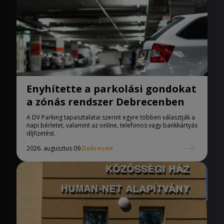
Enyhítette a parkolási gondokat
a zónás rendszer Debrecenben
A DV Parking tapasztalatai szerint egyre többen választják a
napi bérletet, valamint az online, telefonos vagy bankkártyás
díjfizetést.
2026. augusztus 09.
Debrecen