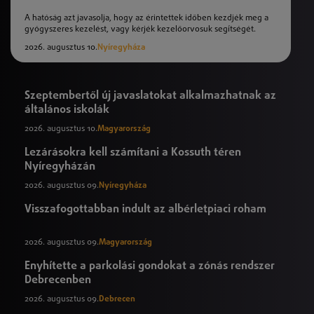
A hatóság azt javasolja, hogy az érintettek időben kezdjék meg a
gyógyszeres kezelést, vagy kérjék kezelőorvosuk segítségét.
2026. augusztus 10.
Nyíregyháza
Szeptembertől új javaslatokat alkalmazhatnak az
általános iskolák
2026. augusztus 10.
Magyarország
Lezárásokra kell számítani a Kossuth téren
Nyíregyházán
2026. augusztus 09.
Nyíregyháza
Visszafogottabban indult az albérletpiaci roham
2026. augusztus 09.
Magyarország
Enyhítette a parkolási gondokat a zónás rendszer
Debrecenben
2026. augusztus 09.
Debrecen