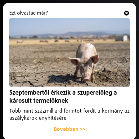
Ezt olvastad már?
Hallgasd és nézd
ONLINE
Zöld jelzés a békének: Ukrajna
rábólintott a Trump-féle tervre –
Moszkva hallgat.
2025. november 25.
Külföld
Ukrajna elfogadta a Trump-adminisztráció által közvetített
Szeptembertől érkezik a szuperelőleg a
béketerv alapjait, amely lezárhatná a közel négy éve zajló
károsult termelőknek
orosz támadást.
Több mint százmilliárd forintot fordít a kormány az
aszálykárok enyhítésére.
Bővebben >>