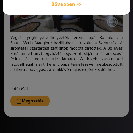
Bővebben >>
Végső nyughelyére helyezték Ferenc pápát Rómában, a
Santa Maria Maggiore-bazilikában – közölte a Szentszék. A
sírbatételi szertartást zárt ajtók mögött tartották. A 88 éves
korában elhunyt egyházfő egyszerű sírján a "Franciscus"
felirat és mellkeresztje látható. A hívek vasárnaptól
látogathatják a sírt. Ferenc pápa temetésével megkezdődött
a kilencnapos gyász, a konklávé május elején kezdődhet.
Fotó: MTI
Megosztás