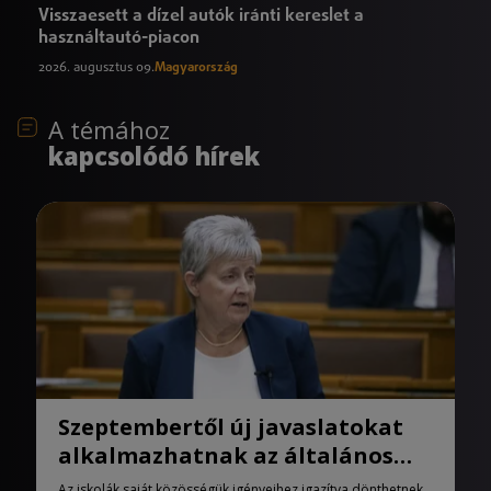
Visszaesett a dízel autók iránti kereslet a
használtautó-piacon
2026. augusztus 09.
Magyarország
A témához
kapcsolódó hírek
Szeptembertől új javaslatokat
alkalmazhatnak az általános
iskolák
Az iskolák saját közösségük igényeihez igazítva dönthetnek