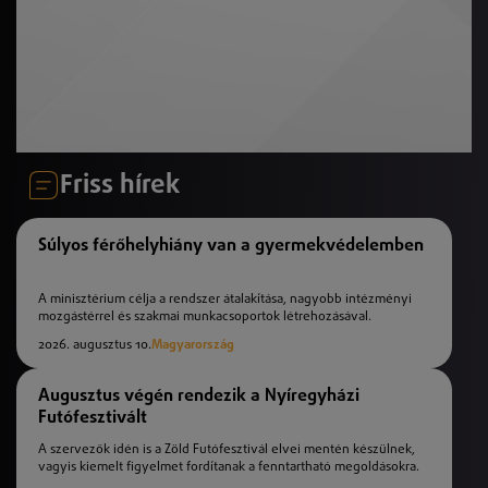
Friss hírek
Súlyos férőhelyhiány van a gyermekvédelemben
A minisztérium célja a rendszer átalakítása, nagyobb intézményi
mozgástérrel és szakmai munkacsoportok létrehozásával.
2026. augusztus 10.
Magyarország
Augusztus végén rendezik a Nyíregyházi
Futófesztivált
A szervezők idén is a Zöld Futófesztivál elvei mentén készülnek,
vagyis kiemelt figyelmet fordítanak a fenntartható megoldásokra.