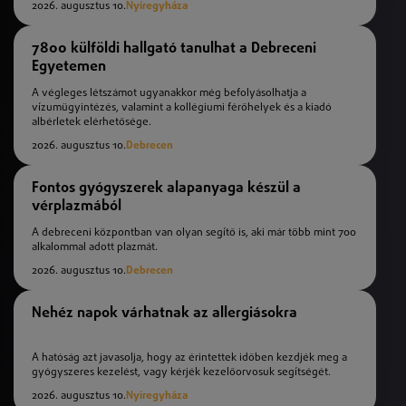
2026. augusztus 10.
Nyíregyháza
7800 külföldi hallgató tanulhat a Debreceni
Egyetemen
A végleges létszámot ugyanakkor még befolyásolhatja a
vízumügyintézés, valamint a kollégiumi férőhelyek és a kiadó
albérletek elérhetősége.
2026. augusztus 10.
Debrecen
Fontos gyógyszerek alapanyaga készül a
vérplazmából
A debreceni központban van olyan segítő is, aki már több mint 700
alkalommal adott plazmát.
2026. augusztus 10.
Debrecen
Nehéz napok várhatnak az allergiásokra
A hatóság azt javasolja, hogy az érintettek időben kezdjék meg a
gyógyszeres kezelést, vagy kérjék kezelőorvosuk segítségét.
2026. augusztus 10.
Nyíregyháza