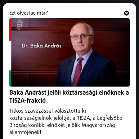
Ezt olvastad már?
Hallgasd és nézd
ONLINE
Végső nyughelyére helyezték a
katolikus egyházfőt
2025. április 27.
Külföld
Végső nyughelyére helyezték Ferenc pápát Rómában, a
Santa Maria Maggiore-bazilikában.
Baka Andrást jelöli köztársasági elnöknek a
TISZA-frakció
Titkos szavazással választotta ki
köztársaságielnök-jelöltjét a TISZA, a Legfelsőbb
Bíróság korábbi elnökét jelölik Magyarország
államfőjének!