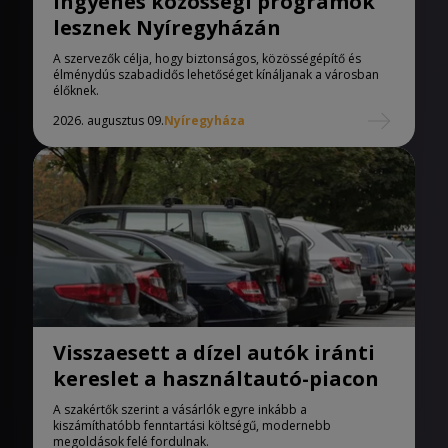
Ingyenes közösségi programok
lesznek Nyíregyházán
A szervezők célja, hogy biztonságos, közösségépítő és
élménydús szabadidős lehetőséget kínáljanak a városban
élőknek.
2026. augusztus 09.
Nyíregyháza
Visszaesett a dízel autók iránti
kereslet a használtautó-piacon
A szakértők szerint a vásárlók egyre inkább a
kiszámíthatóbb fenntartási költségű, modernebb
megoldások felé fordulnak.