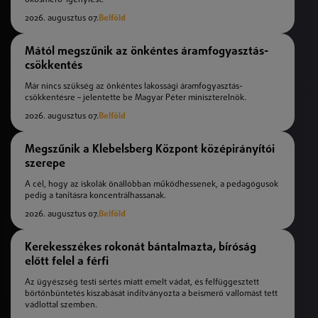
okosmérő-igénylést.
2026. augusztus 07.
Belföld
Mától megszűnik az önkéntes áramfogyasztás-
csökkentés
Már nincs szükség az önkéntes lakossági áramfogyasztás-
csökkentésre – jelentette be Magyar Péter miniszterelnök.
2026. augusztus 07.
Belföld
Megszűnik a Klebelsberg Központ középirányítói
szerepe
A cél, hogy az iskolák önállóbban működhessenek, a pedagógusok
pedig a tanításra koncentrálhassanak.
2026. augusztus 07.
Belföld
Kerekesszékes rokonát bántalmazta, bíróság
előtt felel a férfi
Az ügyészség testi sértés miatt emelt vádat, és felfüggesztett
börtönbüntetés kiszabását indítványozta a beismerő vallomást tett
vádlottal szemben.