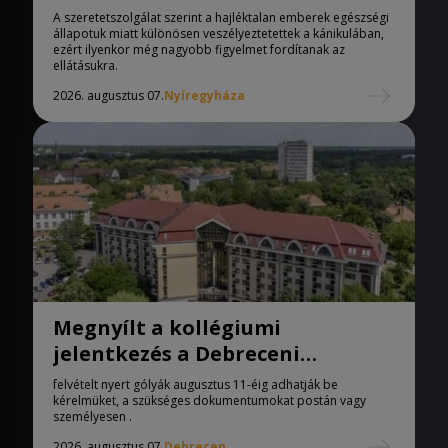
melegedőben
A szeretetszolgálat szerint a hajléktalan emberek egészségi
állapotuk miatt különösen veszélyeztetettek a kánikulában,
ezért ilyenkor még nagyobb figyelmet fordítanak az
ellátásukra.
2026. augusztus 07.
Nyíregyháza
Megnyílt a kollégiumi
jelentkezés a Debreceni
Egyetemen
felvételt nyert gólyák augusztus 11-éig adhatják be
kérelmüket, a szükséges dokumentumokat postán vagy
személyesen .
2026. augusztus 07.
Debrecen