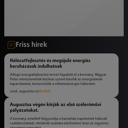
Friss hírek
Hálózatfejlesztés és megújuló energiás
beruházások indulhatnak
Átfogó energiafejlesztési tervet fogadott el a kormány. Magyar
Péter miniszterelnök közlése szerint bővítik az energiatároló
kapacitásokat, korszerűsítik a villamosenergia-hálózatot.
2026. augusztus 07.
Belföld
Augusztus végén kiírják az első szélerőművi
pályázatokat.
A kormány emellett felgyorsítja a háztartási napelemek hálózati
csatlakoztatását, mindenki számára elérhetővé teszi az ingyenes