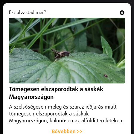
Ezt olvastad már?
Hallgasd és nézd
ONLINE
Az M3-as autópályán, a 171-es
km-nél lévő Polgár pihenőt
Vásárosnamény felé
megnyitották
2024. november 28.
Közlekedés infó
Tömegesen elszaporodtak a sáskák
Az M3-as autópályán, a 171-es km-nél lévő Polgár pihenőt
Magyarországon
Vásárosnamény felé megnyitották
A szélsőségesen meleg és száraz időjárás miatt
tömegesen elszaporodtak a sáskák
Magyarországon, különösen az alföldi területeken.
Bővebben >>