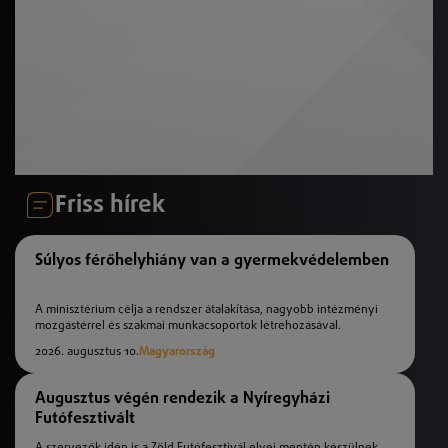
Friss hírek
Súlyos férőhelyhiány van a gyermekvédelemben
A minisztérium célja a rendszer átalakítása, nagyobb intézményi
mozgástérrel és szakmai munkacsoportok létrehozásával.
2026. augusztus 10.
Magyarország
Augusztus végén rendezik a Nyíregyházi
Futófesztivált
A szervezők idén is a Zöld Futófesztivál elvei mentén készülnek,