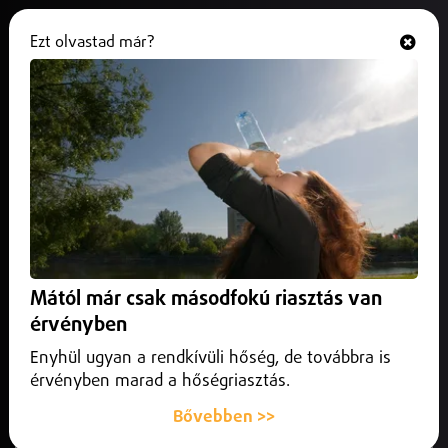
Ezt olvastad már?
Hallgasd és nézd
ONLINE
Szabó Bence a
Belügyminisztériumban folytatja
2026. május 16.
Belföld
A Belügyminisztériumban folytatja munkáját Szabó Bence.
A korábbi nyomozó feladata a rendvédelmi dolgozók
Mától már csak másodfokú riasztás van
véleményének képviselete lesz.
érvényben
Enyhül ugyan a rendkívüli hőség, de továbbra is
érvényben marad a hőségriasztás.
Bővebben >>