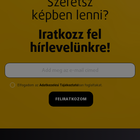
Szeretsz
képben lenni?
Iratkozz fel
hírlevelünkre!
Elfogadom az
Adatkezelési Tájékoztató
ban foglaltakat.
FELIRATKOZOM