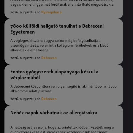
vagyis kiemelt figyelmet fordítanak a fenntartható megoldásokra.
2026. augusztus 10.
Nyíregyháza
7800 külföldi hallgató tanulhat a Debreceni
Egyetemen
A végleges létszámot ugyanakkor még befolyásolhatja a
vízumügyintézés, valamint a kollégiumi férőhelyek és a kiadó
albérletek elérhetősége.
2026. augusztus 10.
Debrecen
Fontos gyógyszerek alapanyaga készül a
vérplazmából
A debreceni központban van olyan segítő is, aki már több mint 700
alkalommal adott plazmát.
2026. augusztus 10.
Debrecen
Nehéz napok várhatnak az allergiásokra
A hatóság azt javasolja, hogy az érintettek időben kezdjék meg a
gyógyszeres kezelést, vagy kérjék kezelőorvosuk segítségét.