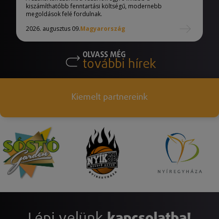
kiszámíthatóbb fenntartási költségű, modernebb
megoldások felé fordulnak.
2026. augusztus 09.
Magyarország
OLVASS MÉG
további hírek
Kiemelt partnereink
Lépj velünk
kapcsolatba!