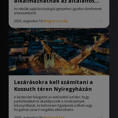
alkalmazhatnak az általános
iskolák
Az iskolák saját közösségük igényeihez igazítva dönthetnek
a bevezetésről.
2026. augusztus 10.
Magyarország
Lezárásokra kell számítani a
Kossuth téren Nyíregyházán
A közterület-felügyelet az autósoktól azt kéri, hogy
parkolásukkal ne akadályozzák a rendezvények
lebonyolítását, és különösen figyeljenek a tiltott vagy
forgalmat zavaró megállás elkerülésére.
2026. augusztus 09.
Nyíregyháza