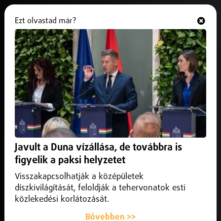
Ezt olvastad már?
Hallgasd és nézd
ONLINE
Újabb nagyszabású fogolycsere
keretében 300 ukrán katona és
két civil térhetett haza
2026. március 07.
Külföld
Újabb nagyszabású fogolycsere keretében 300 ukrán
Javult a Duna vízállása, de továbbra is
katona és két civil térhetett haza az orosz fogságból,
figyelik a paksi helyzetet
miután Genfben sikerült megállapodni a feltét...
Visszakapcsolhatják a középületek
díszkivilágítását, feloldják a tehervonatok esti
közlekedési korlátozását.
Bővebben >>