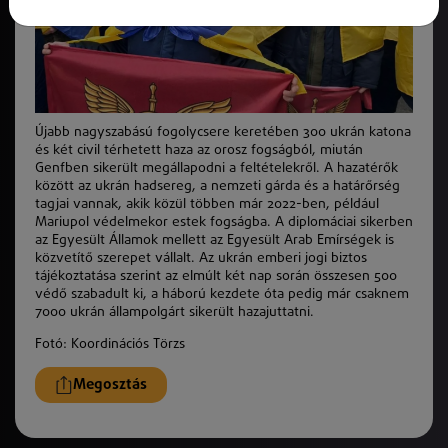
Újabb nagyszabású fogolycsere keretében 300 ukrán katona
és két civil térhetett haza az orosz fogságból, miután
Genfben sikerült megállapodni a feltételekről. A hazatérők
között az ukrán hadsereg, a nemzeti gárda és a határőrség
tagjai vannak, akik közül többen már 2022-ben, például
Mariupol védelmekor estek fogságba. A diplomáciai sikerben
az Egyesült Államok mellett az Egyesült Arab Emírségek is
közvetítő szerepet vállalt. Az ukrán emberi jogi biztos
tájékoztatása szerint az elmúlt két nap során összesen 500
védő szabadult ki, a háború kezdete óta pedig már csaknem
7000 ukrán állampolgárt sikerült hazajuttatni.
Fotó: Koordinációs Törzs
Megosztás