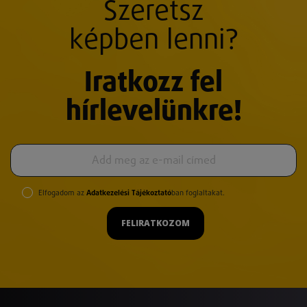
Szeretsz
képben lenni?
Iratkozz fel
hírlevelünkre!
Elfogadom az
Adatkezelési Tájékoztató
ban foglaltakat.
FELIRATKOZOM