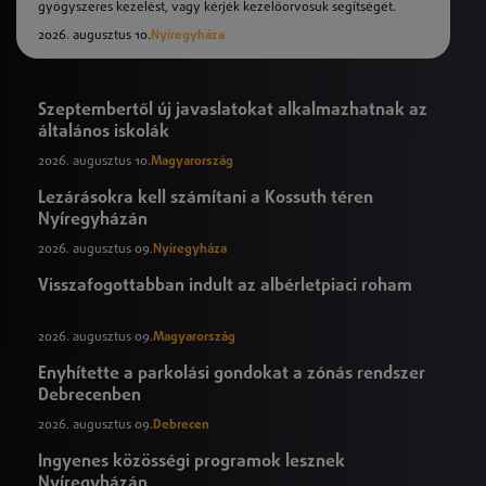
gyógyszeres kezelést, vagy kérjék kezelőorvosuk segítségét.
2026. augusztus 10.
Nyíregyháza
Szeptembertől új javaslatokat alkalmazhatnak az
általános iskolák
2026. augusztus 10.
Magyarország
Lezárásokra kell számítani a Kossuth téren
Nyíregyházán
2026. augusztus 09.
Nyíregyháza
Visszafogottabban indult az albérletpiaci roham
2026. augusztus 09.
Magyarország
Enyhítette a parkolási gondokat a zónás rendszer
Debrecenben
2026. augusztus 09.
Debrecen
Ingyenes közösségi programok lesznek
Nyíregyházán