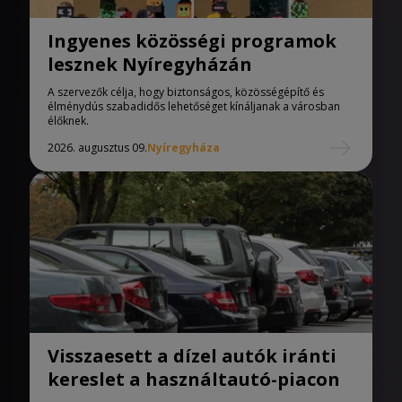
Ingyenes közösségi programok
lesznek Nyíregyházán
A szervezők célja, hogy biztonságos, közösségépítő és
élménydús szabadidős lehetőséget kínáljanak a városban
élőknek.
2026. augusztus 09.
Nyíregyháza
Visszaesett a dízel autók iránti
kereslet a használtautó-piacon