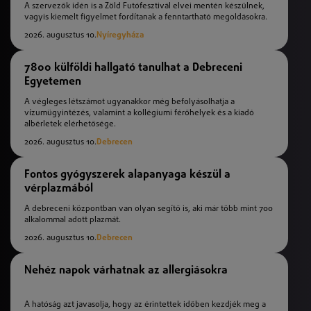
A szervezők idén is a Zöld Futófesztivál elvei mentén készülnek,
vagyis kiemelt figyelmet fordítanak a fenntartható megoldásokra.
2026. augusztus 10.
Nyíregyháza
7800 külföldi hallgató tanulhat a Debreceni
Egyetemen
A végleges létszámot ugyanakkor még befolyásolhatja a
vízumügyintézés, valamint a kollégiumi férőhelyek és a kiadó
albérletek elérhetősége.
2026. augusztus 10.
Debrecen
Fontos gyógyszerek alapanyaga készül a
vérplazmából
A debreceni központban van olyan segítő is, aki már több mint 700
alkalommal adott plazmát.
2026. augusztus 10.
Debrecen
Nehéz napok várhatnak az allergiásokra
A hatóság azt javasolja, hogy az érintettek időben kezdjék meg a