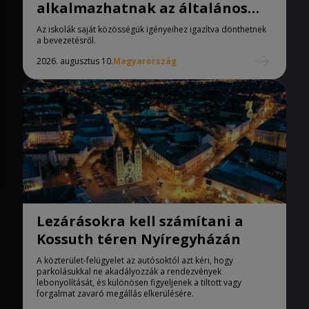
alkalmazhatnak az általános
iskolák
Az iskolák saját közösségük igényeihez igazítva dönthetnek
a bevezetésről.
2026. augusztus 10.
Magyarország
Lezárásokra kell számítani a
Kossuth téren Nyíregyházán
A közterület-felügyelet az autósoktól azt kéri, hogy
parkolásukkal ne akadályozzák a rendezvények
lebonyolítását, és különösen figyeljenek a tiltott vagy
forgalmat zavaró megállás elkerülésére.