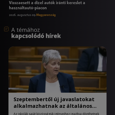
Visszaesett a dízel autók iránti kereslet a
használtautó-piacon
2026. augusztus 09.
Magyarország
A témához
kapcsolódó hírek
Szeptembertől új javaslatokat
alkalmazhatnak az általános
iskolák
Az iskolák saját közösségük igényeihez igazítva dönthetnek