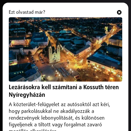
Ezt olvastad már?
Hallgasd és nézd
ONLINE
Újabb afrikai sertéspestis-gócok a
határ közelében
2025. október 12.
Külföld
Riadókészültségben a hatóságok.
Lezárásokra kell számítani a Kossuth téren
Nyíregyházán
A közterület-felügyelet az autósoktól azt kéri,
hogy parkolásukkal ne akadályozzák a
rendezvények lebonyolítását, és különösen
figyeljenek a tiltott vagy forgalmat zavaró