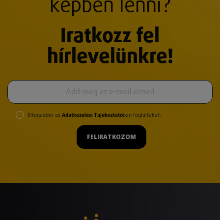
képben lenni?
Iratkozz fel
hírlevelünkre!
Elfogadom az
Adatkezelési Tájékoztató
ban foglaltakat.
FELIRATKOZOM