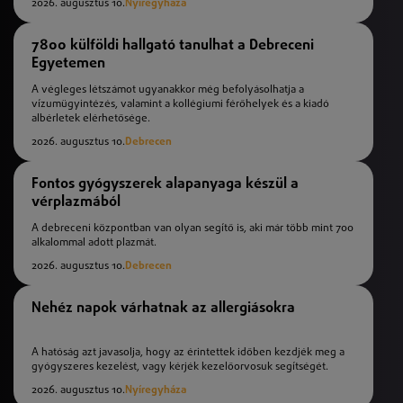
2026. augusztus 10.
Nyíregyháza
7800 külföldi hallgató tanulhat a Debreceni
Egyetemen
A végleges létszámot ugyanakkor még befolyásolhatja a
vízumügyintézés, valamint a kollégiumi férőhelyek és a kiadó
albérletek elérhetősége.
2026. augusztus 10.
Debrecen
Fontos gyógyszerek alapanyaga készül a
vérplazmából
A debreceni központban van olyan segítő is, aki már több mint 700
alkalommal adott plazmát.
2026. augusztus 10.
Debrecen
Nehéz napok várhatnak az allergiásokra
A hatóság azt javasolja, hogy az érintettek időben kezdjék meg a
gyógyszeres kezelést, vagy kérjék kezelőorvosuk segítségét.
2026. augusztus 10.
Nyíregyháza