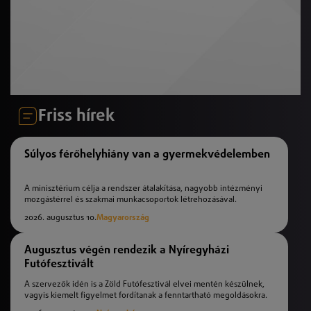
Friss hírek
Súlyos férőhelyhiány van a gyermekvédelemben
A minisztérium célja a rendszer átalakítása, nagyobb intézményi
mozgástérrel és szakmai munkacsoportok létrehozásával.
2026. augusztus 10.
Magyarország
Augusztus végén rendezik a Nyíregyházi
Futófesztivált
A szervezők idén is a Zöld Futófesztivál elvei mentén készülnek,
vagyis kiemelt figyelmet fordítanak a fenntartható megoldásokra.