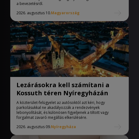
a bevezetésről.
2026. augusztus 10.
Magyarország
Lezárásokra kell számítani a
Kossuth téren Nyíregyházán
A közterület-felügyelet az autósoktól azt kéri, hogy
parkolásukkal ne akadályozzák a rendezvények
lebonyolítását, és különösen figyeljenek a tiltott vagy
forgalmat zavaró megállás elkerülésére.
2026. augusztus 09.
Nyíregyháza