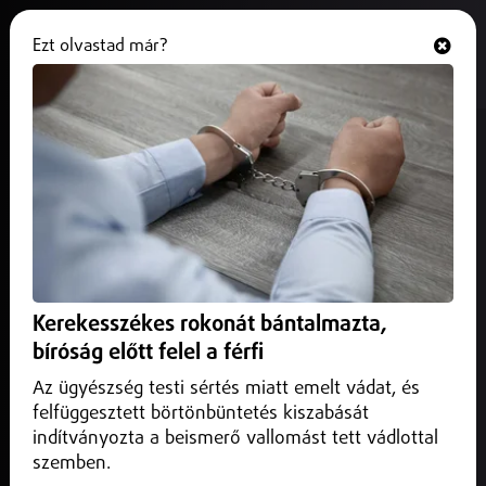
Ezt olvastad már?
Hallgasd és nézd
ONLINE
Új stratégiai megállapodás
készülhet Franciaországgal
2026. június 03.
Külföld
A korrupció elleni fellépés közös érdeke a magyar
embereknek és a külföldi befektetőknek is – erről beszélt a
Kerekesszékes rokonát bántalmazta,
miniszterelnök Párizsban, Emmanuel Macron francia
elnökkel tervezett tárgyalása előtt.
bíróság előtt felel a férfi
Az ügyészség testi sértés miatt emelt vádat, és
felfüggesztett börtönbüntetés kiszabását
indítványozta a beismerő vallomást tett vádlottal
szemben.