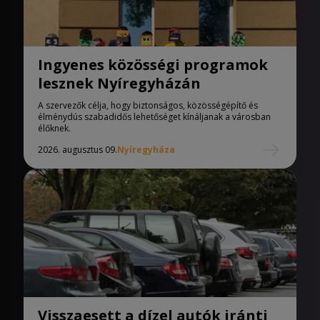
Ingyenes közösségi programok
lesznek Nyíregyházán
A szervezők célja, hogy biztonságos, közösségépítő és
élménydús szabadidős lehetőséget kínáljanak a városban
élőknek.
2026. augusztus 09.
Nyíregyháza
Visszaesett a dízel autók iránti