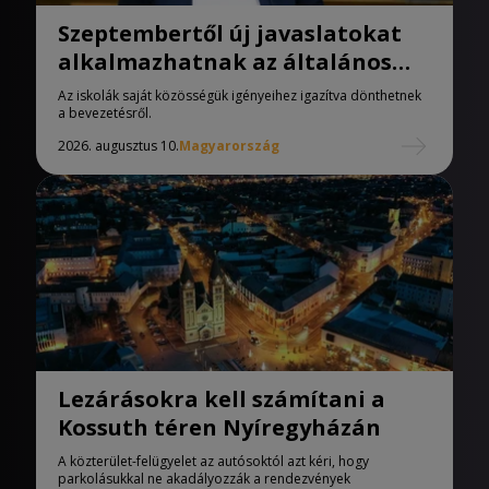
Szeptembertől új javaslatokat
alkalmazhatnak az általános
iskolák
Az iskolák saját közösségük igényeihez igazítva dönthetnek
a bevezetésről.
2026. augusztus 10.
Magyarország
Lezárásokra kell számítani a
Kossuth téren Nyíregyházán
A közterület-felügyelet az autósoktól azt kéri, hogy
parkolásukkal ne akadályozzák a rendezvények