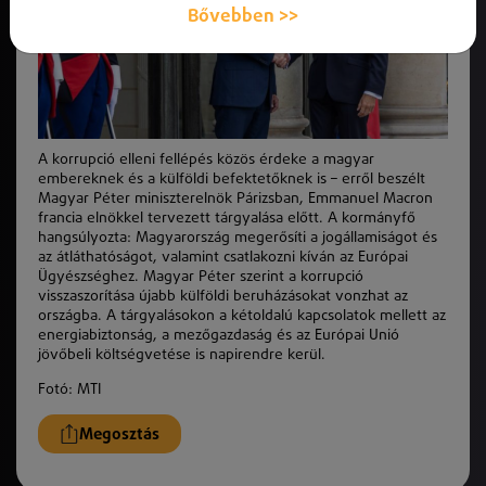
Bővebben >>
A korrupció elleni fellépés közös érdeke a magyar
embereknek és a külföldi befektetőknek is – erről beszélt
Magyar Péter miniszterelnök Párizsban, Emmanuel Macron
francia elnökkel tervezett tárgyalása előtt. A kormányfő
hangsúlyozta: Magyarország megerősíti a jogállamiságot és
az átláthatóságot, valamint csatlakozni kíván az Európai
Ügyészséghez. Magyar Péter szerint a korrupció
visszaszorítása újabb külföldi beruházásokat vonzhat az
országba. A tárgyalásokon a kétoldalú kapcsolatok mellett az
energiabiztonság, a mezőgazdaság és az Európai Unió
jövőbeli költségvetése is napirendre kerül.
Fotó: MTI
Megosztás