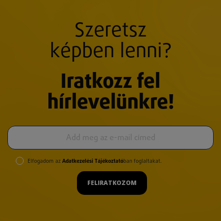
Szeretsz
képben lenni?
Iratkozz fel
hírlevelünkre!
Elfogadom az
Adatkezelési Tájékoztató
ban foglaltakat.
FELIRATKOZOM