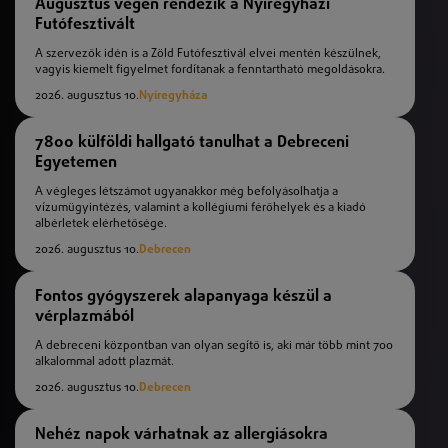
Augusztus végén rendezik a Nyíregyházi
Futófesztivált
A szervezők idén is a Zöld Futófesztivál elvei mentén készülnek,
vagyis kiemelt figyelmet fordítanak a fenntartható megoldásokra.
2026. augusztus 10.
Nyíregyháza
7800 külföldi hallgató tanulhat a Debreceni
Egyetemen
A végleges létszámot ugyanakkor még befolyásolhatja a
vízumügyintézés, valamint a kollégiumi férőhelyek és a kiadó
albérletek elérhetősége.
2026. augusztus 10.
Debrecen
Fontos gyógyszerek alapanyaga készül a
vérplazmából
A debreceni központban van olyan segítő is, aki már több mint 700
alkalommal adott plazmát.
2026. augusztus 10.
Debrecen
Nehéz napok várhatnak az allergiásokra