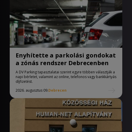
Enyhítette a parkolási gondokat
a zónás rendszer Debrecenben
A DV Parking tapasztalatai szerint egyre többen választják a
napi bérletet, valamint az online, telefonos vagy bankkártyás
díjfizetést.
2026. augusztus 09.
Debrecen