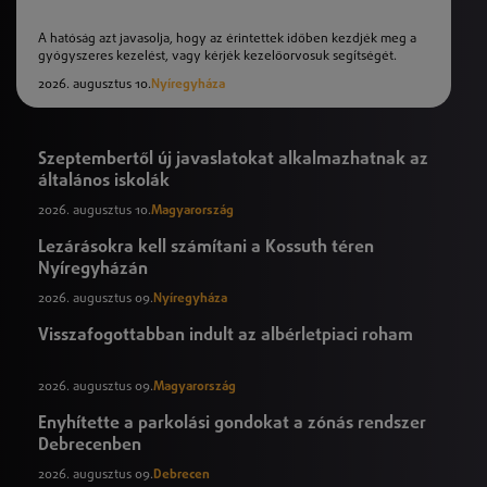
A hatóság azt javasolja, hogy az érintettek időben kezdjék meg a
gyógyszeres kezelést, vagy kérjék kezelőorvosuk segítségét.
2026. augusztus 10.
Nyíregyháza
Szeptembertől új javaslatokat alkalmazhatnak az
általános iskolák
2026. augusztus 10.
Magyarország
Lezárásokra kell számítani a Kossuth téren
Nyíregyházán
2026. augusztus 09.
Nyíregyháza
Visszafogottabban indult az albérletpiaci roham
2026. augusztus 09.
Magyarország
Enyhítette a parkolási gondokat a zónás rendszer
Debrecenben
2026. augusztus 09.
Debrecen